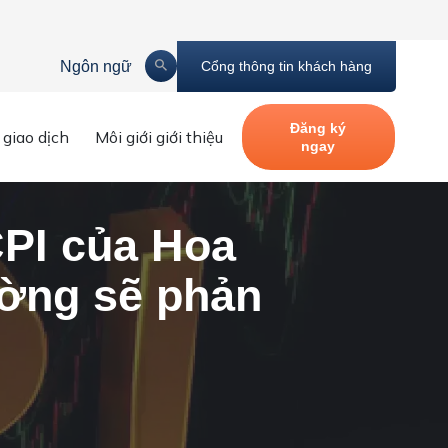
Ngôn ngữ
Cổng thông tin khách hàng
hể phá vỡ mức 8% Thị trường sẽ phản ứng như thế nào?
Đăng ký
 giao dịch
Môi giới giới thiệu
ngay
CPI của Hoa
ường sẽ phản