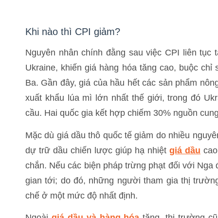
Khi nào thì CPI giảm?
Nguyên nhân chính đằng sau việc CPI liên tục tă
Ukraine, khiến giá hàng hóa tăng cao, buộc chỉ 
Ba. Gần đây, giá của hầu hết các sản phẩm nông
xuất khẩu lúa mì lớn nhất thế giới, trong đó Uk
cầu. Hai quốc gia kết hợp chiếm 30% nguồn cung 
Mặc dù giá dầu thô quốc tế giảm do nhiều nguyê
dự trữ dầu chiến lược giúp hạ nhiệt
giá dầu
cao 
chắn. Nếu các biện pháp trừng phạt đối với Nga đư
gian tới; do đó, những người tham gia thị trườn
chế ở một mức độ nhất định.
Ngoài
giá dầu và hàng hóa
tăng, thị trường c