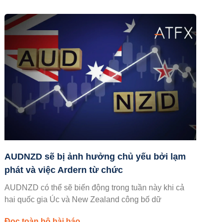
AUDNZD sẽ bị ảnh hưởng chủ yếu bởi lạm
phát và việc Ardern từ chức
AUDNZD có thể sẽ biến động trong tuần này khi cả
hai quốc gia Úc và New Zealand công bố dữ
Đọc toàn bộ bài báo