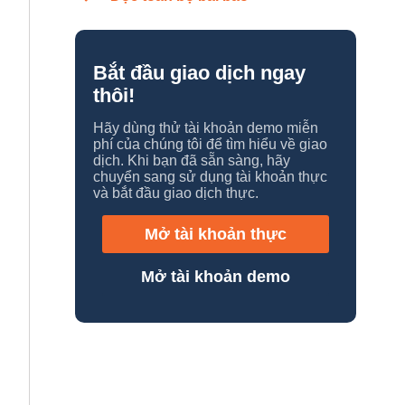
Bắt đầu giao dịch ngay
thôi!
Hãy dùng thử tài khoản demo miễn
phí của chúng tôi để tìm hiểu về giao
dịch. Khi bạn đã sẵn sàng, hãy
chuyển sang sử dụng tài khoản thực
và bắt đầu giao dịch thực.
Mở tài khoản thực
Mở tài khoản demo