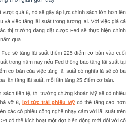
I vượt quá 8, nó sẽ gây áp lực chính sách lớn hơn lên
và việc tăng lãi suất trong tương lai. Với việc giá cả
ác thị trường đang đặt cược Fed sẽ thực hiện chính
0 năm qua.
ng Fed sẽ tăng lãi suất thêm 225 điểm cơ bản vào cuối
uất trong năm nay nếu Fed thông báo tăng lãi suất tại
iểm cơ bản của việc tăng lãi suất có nghĩa là sẽ có ba
ba lần tăng lãi suất, mỗi lần tăng 25 điểm cơ bản.
nh sách tiền tệ, thị trường chứng khoán Mỹ sẽ có nhiều
phá vỡ 8,
lợi tức trái phiếu Mỹ
có thể tăng cao hơn
đến các cổ phiếu công nghệ nhạy cảm với lãi suất trên
CPI có thể kích hoạt một đợt biến động mới đối với cổ