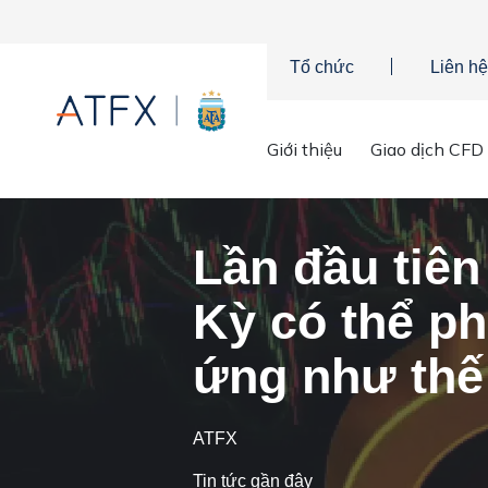
Tổ chức
Liên hệ
Trang chủ
»
Phân tích thị trường
»
Tin tức thị trường & Thông ti
Giới thiệu
Giao dịch CFD
Lần đầu tiên
Kỳ có thể p
ứng như thế
ATFX
Tin tức gần đây