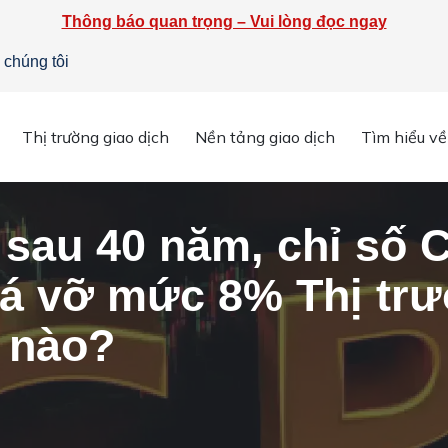
Thông báo quan trọng – Vui lòng đọc ngay
 chúng tôi
n chi tiết
»
Lần đầu tiên sau 40 năm, chỉ số CPI của Hoa Kỳ có t
Thị trường giao dịch
Nền tảng giao dịch
Tìm hiểu về
 sau 40 năm, chỉ số 
há vỡ mức 8% Thị tr
 nào?