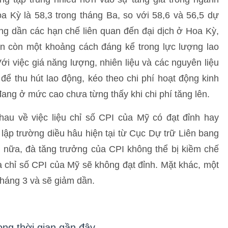
a Kỳ là 58,3 trong tháng Ba, so với 58,6 và 56,5 dự
 lỏng dần các hạn chế liên quan đến đại dịch ở Hoa Kỳ,
vẫn còn một khoảng cách đáng kể trong lực lượng lao
ới việc giá năng lượng, nhiên liệu và các nguyên liệu
để thu hút lao động, kéo theo chi phí hoạt động kinh
ang ở mức cao chưa từng thấy khi chi phí tăng lên.
hau về việc liệu chỉ số CPI của Mỹ có đạt đỉnh hay
 lập trường diều hâu hiện tại từ Cục Dự trữ Liên bang
 nữa, đà tăng trưởng của CPI không thể bị kiềm chế
của chỉ số CPI của Mỹ sẽ không đạt đỉnh. Mặt khác, một
tháng 3 và sẽ giảm dần.
ong thời gian gần đây