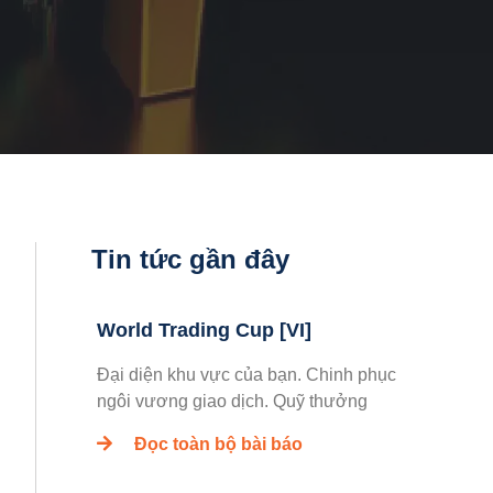
Tin tức gần đây
World Trading Cup [VI]
Đại diện khu vực của bạn. Chinh phục
ngôi vương giao dịch. Quỹ thưởng
Đọc toàn bộ bài báo