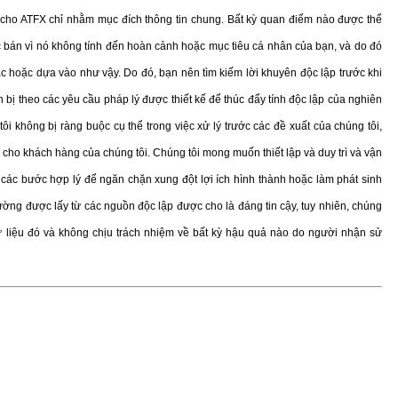
ị cho ATFX chỉ nhằm mục đích thông tin chung. Bất kỳ quan điểm nào được thể
bán vì nó không tính đến hoàn cảnh hoặc mục tiêu cá nhân của bạn, và do đó
ác hoặc dựa vào như vậy. Do đó, bạn nên tìm kiếm lời khuyên độc lập trước khi
 bị theo các yêu cầu pháp lý được thiết kế để thúc đẩy tính độc lập của nghiên
tôi không bị ràng buộc cụ thể trong việc xử lý trước các đề xuất của chúng tôi,
cho khách hàng của chúng tôi. Chúng tôi mong muốn thiết lập và duy trì và vận
các bước hợp lý để ngăn chặn xung đột lợi ích hình thành hoặc làm phát sinh
trường được lấy từ các nguồn độc lập được cho là đáng tin cậy, tuy nhiên, chúng
ữ liệu đó và không chịu trách nhiệm về bất kỳ hậu quả nào do người nhận sử