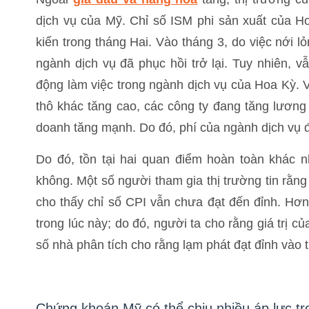
dịch vụ của Mỹ. Chỉ số ISM phi sản xuất của Ho
kiến ​​trong tháng Hai. Vào tháng 3, do việc nới
ngành dịch vụ đã phục hồi trở lại. Tuy nhiên, 
động làm việc trong ngành dịch vụ của Hoa Kỳ. V
thô khác tăng cao, các công ty đang tăng lương 
doanh tăng mạnh. Do đó, phí của ngành dịch vụ đ
Do đó, tồn tại hai quan điểm hoàn toàn khác n
không. Một số người tham gia thị trường tin rằng
cho thấy chỉ số CPI vẫn chưa đạt đến đỉnh. Hơn
trong lúc này; do đó, người ta cho rằng giá trị 
số nhà phân tích cho rằng lạm phát đạt đỉnh vào 
Chứng khoán Mỹ có thể chịu nhiều áp lực tr