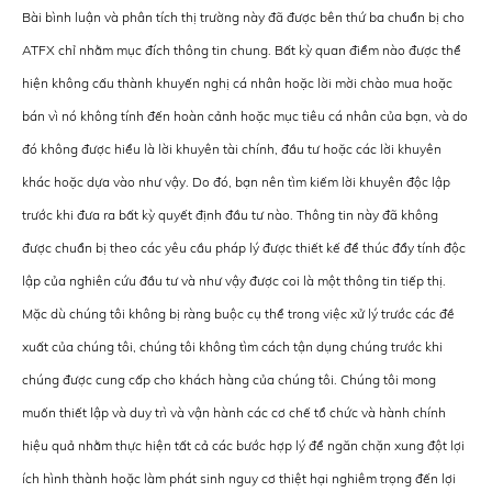
Bài bình luận và phân tích thị trường này đã được bên thứ ba chuẩn bị cho
ATFX chỉ nhằm mục đích thông tin chung. Bất kỳ quan điểm nào được thể
hiện không cấu thành khuyến nghị cá nhân hoặc lời mời chào mua hoặc
bán vì nó không tính đến hoàn cảnh hoặc mục tiêu cá nhân của bạn, và do
đó không được hiểu là lời khuyên tài chính, đầu tư hoặc các lời khuyên
khác hoặc dựa vào như vậy. Do đó, bạn nên tìm kiếm lời khuyên độc lập
trước khi đưa ra bất kỳ quyết định đầu tư nào. Thông tin này đã không
được chuẩn bị theo các yêu cầu pháp lý được thiết kế để thúc đẩy tính độc
lập của nghiên cứu đầu tư và như vậy được coi là một thông tin tiếp thị.
Mặc dù chúng tôi không bị ràng buộc cụ thể trong việc xử lý trước các đề
xuất của chúng tôi, chúng tôi không tìm cách tận dụng chúng trước khi
chúng được cung cấp cho khách hàng của chúng tôi. Chúng tôi mong
muốn thiết lập và duy trì và vận hành các cơ chế tổ chức và hành chính
hiệu quả nhằm thực hiện tất cả các bước hợp lý để ngăn chặn xung đột lợi
ích hình thành hoặc làm phát sinh nguy cơ thiệt hại nghiêm trọng đến lợi