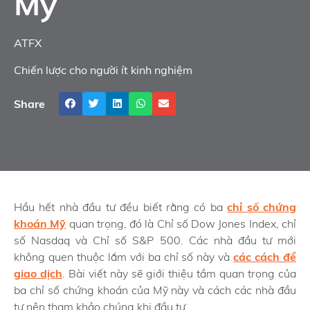
Mỹ
ATFX
Chiến lược cho người ít kinh nghiệm
Share
Hầu hết nhà đầu tư đều biết rằng có ba
chỉ số chứng
khoán Mỹ
quan trọng, đó là Chỉ số Dow Jones Index, chỉ
số Nasdaq và Chỉ số S&P 500. Các nhà đầu tư mới
không quen thuộc lắm với ba chỉ số này và
các cách để
giao dịch
. Bài viết này sẽ giới thiệu tầm quan trọng của
ba chỉ số chứng khoán của Mỹ này và cách các nhà đầu
tư nên tham khảo chúng khi đầu tư.