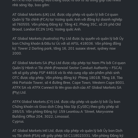
ATFX là một thương hiệu chung được ra đời từ sự đóng góp của nhiều
nhà sáng lập, bao gồm:
AT Global Markets (UK) Ltd, được cấp phép và quản lý bởi Cơ quan
Quản lý Tài chính (FCA) tại Vương quốc Anh với đăng ký doanh nghiệp
số 760555. Văn phòng Đăng ký: Tầng 42, Phòng 35C, số 25 phố Old
Broad, London EC2N 1HQ, Vương quốc Anh.
AT Global Markets (Australia) Pty Ltd được ủy quyền và quản lý bởi Ủy
ban Chứng khoán & Đầu tư Úc với số AFSL 418036. Văn phòng đăng
ký: Tower 2 Darling park, tầng 16, 201 sussex street, sydney nsw
2000.
AT Global Markets SA (Pty) Ltd được cấp phép tại Nam Phi bởi Cơ quan
Quản lý Hành vi Tài chính (Financial Sector Conduct Authority – FSCA)
với số giấy phép FSP 44816 và là nhà cung cấp sản phẩm phái sinh
OTC được cấp phép. Văn phòng đăng ký: Phòng 1801B, Tầng 18, Tòa
nhà Portside Tower, số 4 đường Bree, Cape Town, Western Cape 8001.
ATFX SA và ATFX Connect là tên giao dịch của AT Global Markets SA
(Pty) Ltd.
ATFX Global Markets (CY) Ltd, được cấp phép và quản lý bởi Ủy ban
Chứng khoán và Giao dịch Cộng hòa Síp (CySEC) theo giấy phép số
285/15. Văn phòng Đăng ký: 159 Leontiou A ‘Street, Maryvonne
Building Office 204, 3022, Limassol,
Cyprus.
AT Global Markets Intl Ltd, được cấp phép và quản lý bởi Ủy ban Dịch
vụ Tài chính (FSA) với giấy phép Số C118023331. Văn phòng Đăng ký: