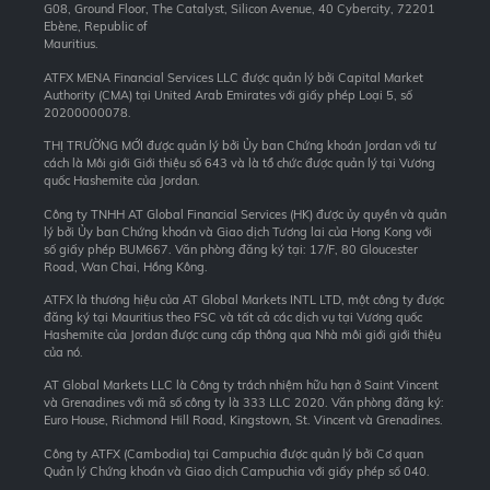
G08, Ground Floor, The Catalyst, Silicon Avenue, 40 Cybercity, 72201
Ebène, Republic of
Mauritius.
ATFX MENA Financial Services LLC được quản lý bởi Capital Market
Authority (CMA) tại United Arab Emirates với giấy phép Loại 5, số
20200000078.
THỊ TRƯỜNG MỚI được quản lý bởi Ủy ban Chứng khoán Jordan với tư
cách là Môi giới Giới thiệu số 643 và là tổ chức được quản lý tại Vương
quốc Hashemite của Jordan.
Công ty TNHH AT Global Financial Services (HK) được ủy quyền và quản
lý bởi Ủy ban Chứng khoán và Giao dịch Tương lai của Hong Kong với
số giấy phép BUM667. Văn phòng đăng ký tại: 17/F, 80 Gloucester
Road, Wan Chai, Hồng Kông.
ATFX là thương hiệu của AT Global Markets INTL LTD, một công ty được
đăng ký tại Mauritius theo FSC và tất cả các dịch vụ tại Vương quốc
Hashemite của Jordan được cung cấp thông qua Nhà môi giới giới thiệu
của nó.
AT Global Markets LLC là Công ty trách nhiệm hữu hạn ở Saint Vincent
và Grenadines với mã số công ty là 333 LLC 2020. Văn phòng đăng ký:
Euro House, Richmond Hill Road, Kingstown, St. Vincent và Grenadines.
Công ty ATFX (Cambodia) tại Campuchia được quản lý bởi Cơ quan
Quản lý Chứng khoán và Giao dịch Campuchia với giấy phép số 040.