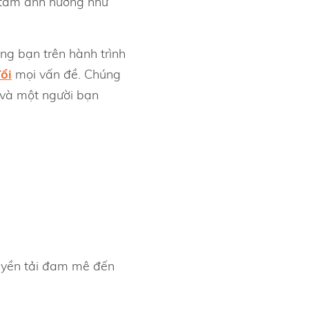
o tầm ảnh hưởng như
ng bạn trên hành trình
ổi
mọi vấn đề. Chúng
p và một người bạn
ruyền tải đam mê đến