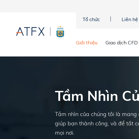
Tổ chức
Liên hệ
Giới thiệu
Giao dịch CFD
Trang chủ
»
Về chúng tôi
»
Tầm nhìn của chúng tôi
Tầm Nhìn Củ
Tầm nhìn của chúng tôi là mang đ
giúp bạn thành công, và để tất c
mọi nơi.