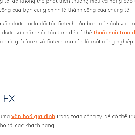
ng tôi đã không thể phát triển thương hiệu và nâng ca
ông của bạn cũng chính là thành công của chúng tôi.
ốn được coi là đối tác fintech của bạn, để sánh vai cù
n được sự chăm sóc tận tâm để có thể
thoải mái trao đ
hà môi giới forex và fintech mà còn là một đồng nghiệ
TFX
 dựng
văn hoá gia đình
trong toàn công ty, để có thể t
cho tới các khách hàng.