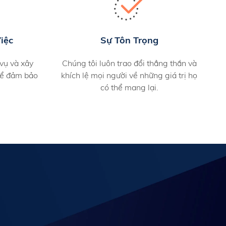
iệc
Sự Tôn Trọng
vụ và xây
Chúng tôi luôn trao đổi thẳng thắn và
để đảm bảo
khích lệ mọi người về những giá trị họ
có thể mang lại.