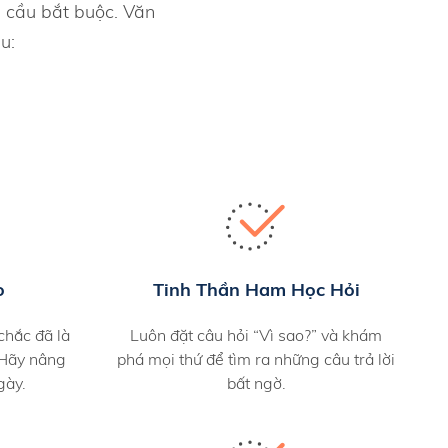
u cầu bắt buộc. Văn
u:
o
Tinh Thần Ham Học Hỏi
hắc đã là
Luôn đặt câu hỏi “Vì sao?” và khám
 Hãy nâng
phá mọi thứ để tìm ra những câu trả lời
gày.
bất ngờ.