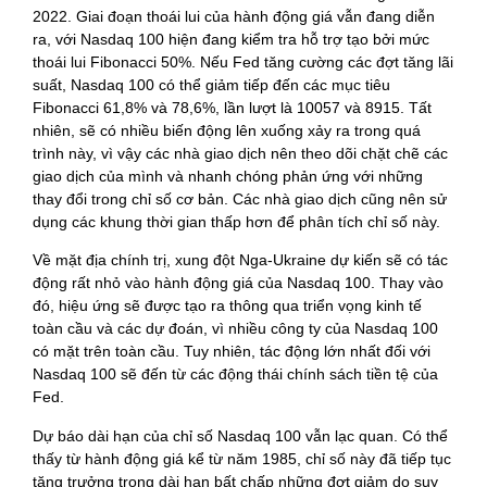
2022. Giai đoạn thoái lui của hành động giá vẫn đang diễn
ra, với Nasdaq 100 hiện đang kiểm tra hỗ trợ tạo bởi mức
thoái lui Fibonacci 50%. Nếu Fed tăng cường các đợt tăng lãi
suất, Nasdaq 100 có thể giảm tiếp đến các mục tiêu
Fibonacci 61,8% và 78,6%, lần lượt là 10057 và 8915. Tất
nhiên, sẽ có nhiều biến động lên xuống xảy ra trong quá
trình này, vì vậy các nhà giao dịch nên theo dõi chặt chẽ các
giao dịch của mình và nhanh chóng phản ứng với những
thay đổi trong chỉ số cơ bản. Các nhà giao dịch cũng nên sử
dụng các khung thời gian thấp hơn để phân tích chỉ số này.
Về mặt địa chính trị, xung đột Nga-Ukraine dự kiến sẽ có tác
động rất nhỏ vào hành động giá của Nasdaq 100. Thay vào
đó, hiệu ứng sẽ được tạo ra thông qua triển vọng kinh tế
toàn cầu và các dự đoán, vì nhiều công ty của Nasdaq 100
có mặt trên toàn cầu. Tuy nhiên, tác động lớn nhất đối với
Nasdaq 100 sẽ đến từ các động thái chính sách tiền tệ của
Fed.
Dự báo dài hạn của chỉ số Nasdaq 100 vẫn lạc quan. Có thể
thấy từ hành động giá kể từ năm 1985, chỉ số này đã tiếp tục
tăng trưởng trong dài hạn bất chấp những đợt giảm do suy