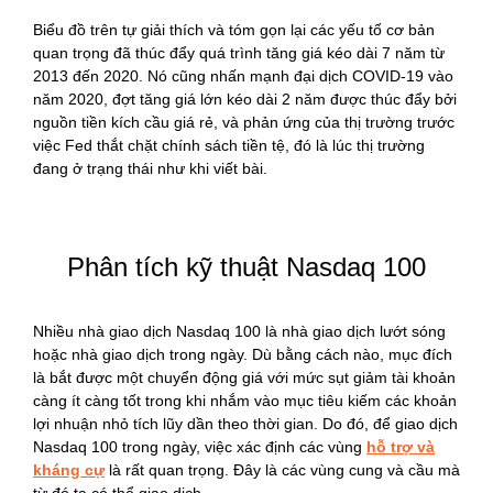
Biểu đồ trên tự giải thích và tóm gọn lại các yếu tố cơ bản
quan trọng đã thúc đẩy quá trình tăng giá kéo dài 7 năm từ
2013 đến 2020. Nó cũng nhấn mạnh đại dịch COVID-19 vào
năm 2020, đợt tăng giá lớn kéo dài 2 năm được thúc đẩy bởi
nguồn tiền kích cầu giá rẻ, và phản ứng của thị trường trước
việc Fed thắt chặt chính sách tiền tệ, đó là lúc thị trường
đang ở trạng thái như khi viết bài.
Phân tích kỹ thuật Nasdaq 100
Nhiều nhà giao dịch Nasdaq 100 là nhà giao dịch lướt sóng
hoặc nhà giao dịch trong ngày. Dù bằng cách nào, mục đích
là bắt được một chuyển động giá với mức sụt giảm tài khoản
càng ít càng tốt trong khi nhắm vào mục tiêu kiếm các khoản
lợi nhuận nhỏ tích lũy dần theo thời gian. Do đó, để giao dịch
Nasdaq 100 trong ngày, việc xác định các vùng
hỗ trợ và
kháng cự
là rất quan trọng. Đây là các vùng cung và cầu mà
từ đó ta có thể giao dịch.