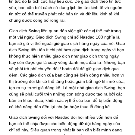
tin tức đó là tích cực hay tiêu cực. Để giao dịch theo tin tức
yêu, bạn cần biết cách sử dụng lịch tin tức kinh tế và nguồn
tin tức có thể truyền phát các bản tin và dữ liệu kinh tế khi
chúng được công bố rộng rãi.
Giao dịch Swing liên quan đến việc giữ các vị thế mở trong
một vài ngày. Giao dịch Swing chỉ số Nasdaq 100 nghĩa là
bạn sẽ giữ vị thế ngoài giờ giao dịch hàng ngày của nó. Giao
dịch Swing tiêu tốn ít chi phí hơn giao dịch trong ngày vì bạn
không thực hiện nhiều giao dịch như giao dịch trong ngày,
hay còn được gọi là xoay vòng danh mục đầu tư. Nhưng bạn
sẽ phải trả phí chuyển đổi / hoán đổi để giữ giao dịch qua
đêm. Các giao dịch của bạn cũng sẽ biến động nhiều hơn vì
thị trường đôi khi có thể tăng hoặc giảm bất ngờ khi mở cửa,
tạo ra sự trượt giá đáng kể. Là một nhà giao dịch Swing, bạn
cũng sẽ phải cưỡi trên những con sóng được tạo ra bởi các
bản tin khác nhau, khiến các vị thế của bạn dễ bị biến động,
có khả năng dẫn đến lợi nhuận hoặc thua lỗ đáng kể.
Giao dịch Swing đối với Nasdaq đòi hỏi nhiều vốn hơn để
bạn có thể chịu được các biến động dữ dội hàng ngày của
chỉ số này. Điều quan trọng nhất là bạn cần biết mình đang