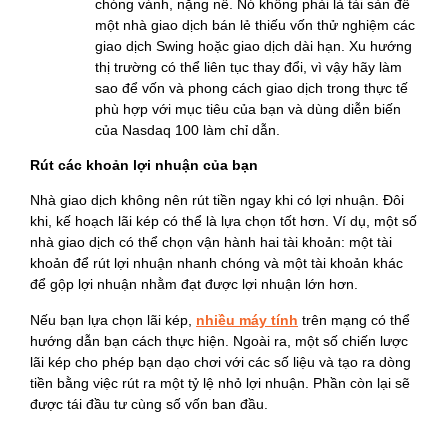
chóng vánh, nặng nề. Nó không phải là tài sản để
một nhà giao dịch bán lẻ thiếu vốn thử nghiệm các
giao dịch Swing hoặc giao dịch dài hạn. Xu hướng
thị trường có thể liên tục thay đổi, vì vậy hãy làm
sao để vốn và phong cách giao dịch trong thực tế
phù hợp với mục tiêu của bạn và dùng diễn biến
của Nasdaq 100 làm chỉ dẫn.
Rút các khoản lợi nhuận của bạn
Nhà giao dịch không nên rút tiền ngay khi có lợi nhuận. Đôi
khi, kế hoạch lãi kép có thể là lựa chọn tốt hơn. Ví dụ, một số
nhà giao dịch có thể chọn vận hành hai tài khoản: một tài
khoản để rút lợi nhuận nhanh chóng và một tài khoản khác
để gộp lợi nhuận nhằm đạt được lợi nhuận lớn hơn.
Nếu bạn lựa chọn lãi kép,
nhiều máy tính
trên mạng có thể
hướng dẫn bạn cách thực hiện. Ngoài ra, một số chiến lược
lãi kép cho phép bạn dạo chơi với các số liệu và tạo ra dòng
tiền bằng việc rút ra một tỷ lệ nhỏ lợi nhuận. Phần còn lại sẽ
được tái đầu tư cùng số vốn ban đầu.