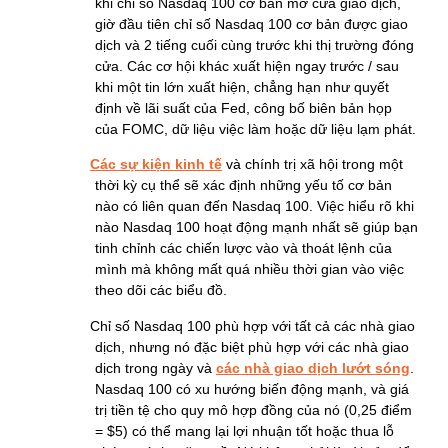
khi chỉ số Nasdaq 100 cơ bản mở cửa giao dịch,
giờ đầu tiên chỉ số Nasdaq 100 cơ bản được giao
dịch và 2 tiếng cuối cùng trước khi thị trường đóng
cửa. Các cơ hội khác xuất hiện ngay trước / sau
khi một tin lớn xuất hiện, chẳng hạn như quyết
định về lãi suất của Fed, công bố biên bản họp
của FOMC, dữ liệu việc làm hoặc dữ liệu lạm phát.
Các sự kiện kinh tế
và chính trị xã hội trong một
thời kỳ cụ thể sẽ xác định những yếu tố cơ bản
nào có liên quan đến Nasdaq 100. Việc hiểu rõ khi
nào Nasdaq 100 hoạt động mạnh nhất sẽ giúp bạn
tinh chỉnh các chiến lược vào và thoát lệnh của
mình mà không mất quá nhiều thời gian vào việc
theo dõi các biểu đồ.
Chỉ số Nasdaq 100 phù hợp với tất cả các nhà giao
dịch, nhưng nó đặc biệt phù hợp với các nhà giao
dịch trong ngày và
các nhà giao dịch lướt sóng
.
Nasdaq 100 có xu hướng biến động mạnh, và giá
trị tiền tệ cho quy mô hợp đồng của nó (0,25 điểm
= $5) có thể mang lại lợi nhuận tốt hoặc thua lỗ