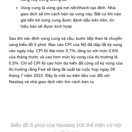
Vùng cung là vùng giá nơi nến/thanh tạo đỉnh. Nhà
giao dịch sẽ tìm cách bán tại vùng này. Bất cứ khi nào
giá tiến tới vùng cung được đánh dấu bên trên, tín
hiệu bán sẽ được kích hoạt.
Sau khi xác định vùng cung và cầu, bước tiếp theo là chuyển
sang biểu đồ 5 phút. Báo cáo CPI của Mỹ đã dập tắt kỳ vọng
vào ngày này. CPI lõi đạt mức 0,7%, tăng so với mức 0,6%
của tháng trước và cao hơn mức kỳ vọng của thị trường là
0,5%. Chỉ số CPI lõi cao hơn dự kiến đã củng cố kỳ vọng của
thị trường rằng Fed sẽ tăng lãi suất tại cuộc họp ngày 28
tháng 7 năm 2022. Đây là một sự kiện tiêu cực đối với
Nasdaq và nhà giao dịch nên tìm cách bán ra.
Biểu đồ 5 phút của Nasdaq 100 thể hiện cơ hội