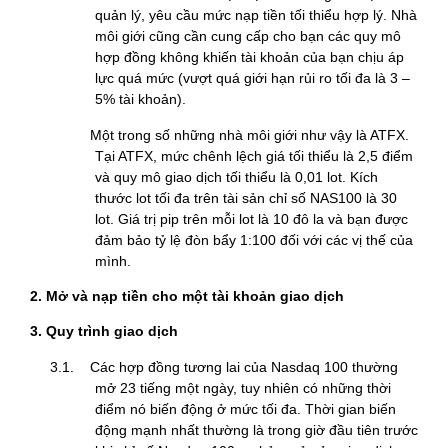
quản lý, yêu cầu mức nạp tiền tối thiểu hợp lý. Nhà
môi giới cũng cần cung cấp cho bạn các quy mô
hợp đồng không khiến tài khoản của bạn chịu áp
lực quá mức (vượt quá giới hạn rủi ro tối đa là 3 –
5% tài khoản).
Một trong số những nhà môi giới như vậy là ATFX.
Tại ATFX, mức chênh lệch giá tối thiểu là 2,5 điểm
và quy mô giao dịch tối thiểu là 0,01 lot. Kích
thước lot tối đa trên tài sản chỉ số NAS100 là 30
lot. Giá trị pip trên mỗi lot là 10 đô la và bạn được
đảm bảo tỷ lệ đòn bẩy 1:100 đối với các vị thế của
mình.
2. Mở và nạp tiền cho một tài khoản giao dịch
3. Quy trình giao dịch
3.1. Các hợp đồng tương lai của Nasdaq 100 thường
mở 23 tiếng một ngày, tuy nhiên có những thời
điểm nó biến động ở mức tối đa. Thời gian biến
động mạnh nhất thường là trong giờ đầu tiên trước