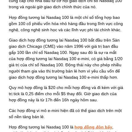
cung cấp cho nhà đầu tư cơ hội giao dịch chỉ số Nasdaq 100
trong và ngoài giờ giao dịch chính thức của nó.
Hợp đồng tương lai Nasdaq 100 là một chỉ số tổng hợp bao
gồm 100 cổ phiếu vốn hóa nhỏ hàng đầu trong lĩnh vực công
nghệ, công nghệ sinh học và các lĩnh vực phi tài chính khác.
Giao dịch hợp đồng tương lai Nasdaq 100 bắt đầu trên Sàn
giao dịch Chicago (CME) vào năm 1996 với giá trị ban đầu
gấp 100 lần chỉ số Nasdaq 100. Ngay sau đó là sự ra mắt
của hợp đồng tương lai Nasdaq 100 e-mini, có giá bằng 1/20
giá trị của chỉ số Nasdaq 100. Động thái này cho phép nhiều
người tham gia vào thị trường bán lẻ hơn vì yêu cầu vốn để
giao dịch hợp đồng tương lai Nasdaq 100 e-mini thấp hơn.
Quy mô hợp đồng là $20 cho mỗi hợp đồng và đi kèm với giá
trị tick là 0,25 điểm cho mỗi $5 thay đổi. Giờ giao dịch của
hợp đồng này là từ 17h đến 16h ngày hôm sau.
Các hợp đồng vi mô e-mini hiện đã có thể giao dịch trên một
số nền tảng bán lẻ.
Hợp đồng tương lai Nasdaq 100 là
hợp đồng đòn bẩy
,