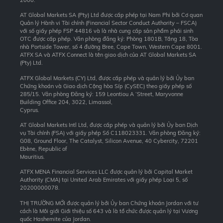
AT Global Markets SA (Pty) Ltd được cấp phép tại Nam Phi bởi Cơ quan
Quản lý Hành vi Tài chính (Financial Sector Conduct Authority – FSCA)
với số giấy phép FSP 44816 và là nhà cung cấp sản phẩm phái sinh
OTC được cấp phép. Văn phòng đăng ký: Phòng 1801B, Tầng 18, Tòa
nhà Portside Tower, số 4 đường Bree, Cape Town, Western Cape 8001.
ATFX SA và ATFX Connect là tên giao dịch của AT Global Markets SA
(Pty) Ltd.
ATFX Global Markets (CY) Ltd, được cấp phép và quản lý bởi Ủy ban
Chứng khoán và Giao dịch Cộng hòa Síp (CySEC) theo giấy phép số
285/15. Văn phòng Đăng ký: 159 Leontiou A ‘Street, Maryvonne
Building Office 204, 3022, Limassol,
Cyprus.
AT Global Markets Intl Ltd, được cấp phép và quản lý bởi Ủy ban Dịch
vụ Tài chính (FSA) với giấy phép Số C118023331. Văn phòng Đăng ký:
G08, Ground Floor, The Catalyst, Silicon Avenue, 40 Cybercity, 72201
Ebène, Republic of
Mauritius.
ATFX MENA Financial Services LLC được quản lý bởi Capital Market
Authority (CMA) tại United Arab Emirates với giấy phép Loại 5, số
20200000078.
THỊ TRƯỜNG MỚI được quản lý bởi Ủy ban Chứng khoán Jordan với tư
cách là Môi giới Giới thiệu số 643 và là tổ chức được quản lý tại Vương
quốc Hashemite của Jordan.