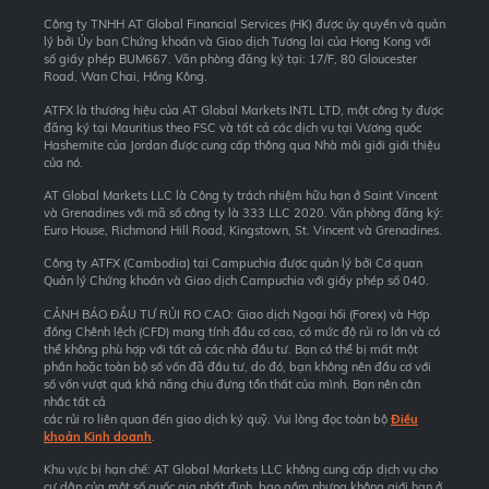
Công ty TNHH AT Global Financial Services (HK) được ủy quyền và quản
lý bởi Ủy ban Chứng khoán và Giao dịch Tương lai của Hong Kong với
số giấy phép BUM667. Văn phòng đăng ký tại: 17/F, 80 Gloucester
Road, Wan Chai, Hồng Kông.
ATFX là thương hiệu của AT Global Markets INTL LTD, một công ty được
đăng ký tại Mauritius theo FSC và tất cả các dịch vụ tại Vương quốc
Hashemite của Jordan được cung cấp thông qua Nhà môi giới giới thiệu
của nó.
AT Global Markets LLC là Công ty trách nhiệm hữu hạn ở Saint Vincent
và Grenadines với mã số công ty là 333 LLC 2020. Văn phòng đăng ký:
Euro House, Richmond Hill Road, Kingstown, St. Vincent và Grenadines.
Công ty ATFX (Cambodia) tại Campuchia được quản lý bởi Cơ quan
Quản lý Chứng khoán và Giao dịch Campuchia với giấy phép số 040.
CẢNH BÁO ĐẦU TƯ RỦI RO CAO: Giao dịch Ngoại hối (Forex) và Hợp
đồng Chênh lệch (CFD) mang tính đầu cơ cao, có mức độ rủi ro lớn và có
thể không phù hợp với tất cả các nhà đầu tư. Bạn có thể bị mất một
phần hoặc toàn bộ số vốn đã đầu tư, do đó, bạn không nên đầu cơ với
số vốn vượt quá khả năng chịu đựng tổn thất của mình. Bạn nên cân
nhắc tất cả
các rủi ro liên quan đến giao dịch ký quỹ. Vui lòng đọc toàn bộ
Điều
khoản Kinh doanh
.
Khu vực bị hạn chế: AT Global Markets LLC không cung cấp dịch vụ cho
cư dân của một số quốc gia nhất định, bao gồm nhưng không giới hạn ở