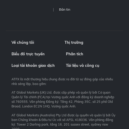
Bản tin
Về chúng tôi
Thị trường
Biểu đồ trực tuyến
Phân tích
Loại tài khoản giao dịch
Tài liệu và công cụ
ATFX là một thương hiệu chung được ra đời từ sự đóng góp của nhiều
nhà sáng lập, bao gồm:
AT Global Markets (UK) Ltd, được cấp phép và quản lý bởi Cơ quan
Quản lý Tài chính (FCA) tại Vương quốc Anh với đăng ký doanh nghiệp
số 760555. Văn phòng Đăng ký: Tầng 42, Phòng 35C, số 25 phố Old
Broad, London EC2N 1HQ, Vương quốc Anh.
AT Global Markets (Australia) Pty Ltd được ủy quyền và quản lý bởi Ủy
ban Chứng khoán & Đầu tư Úc với số AFSL 418036. Văn phòng đăng
ký: Tower 2 Darling park, tầng 16, 201 sussex street, sydney nsw
2000.