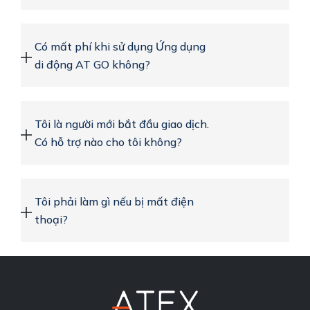
Có mất phí khi sử dụng Ứng dụng
di động AT GO không?
Tôi là người mới bắt đầu giao dịch.
Có hỗ trợ nào cho tôi không?
Tôi phải làm gì nếu bị mất điện
thoại?