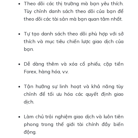
Theo dõi các thị trường mà bạn yêu thích.
Tùy chỉnh danh sách theo dõi của bạn để
theo dõi các tài sản mà bạn quan tâm nhất.
Tự tạo danh sách theo dõi phù hợp với sở
thích và mục tiêu chiến lược giao dịch của
bạn.
Dễ dàng thêm và xóa cổ phiếu, cặp tiền
Forex, hàng hóa, v.v.
Tận hưởng sự linh hoạt và khả năng tùy
chỉnh để tối ưu hóa các quyết định giao
dịch.
Làm chủ trải nghiệm giao dịch và luôn tiên
phong trong thế giới tài chính đầy biến
động.