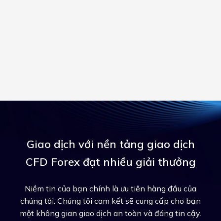
Giao dịch với nền tảng giao dịch
CFD Forex đạt nhiều giải thưởng
Niềm tin của bạn chính là ưu tiên hàng đầu của
chúng tôi. Chúng tôi cam kết sẽ cung cấp cho bạn
một không gian giao dịch an toàn và đáng tin cậy.