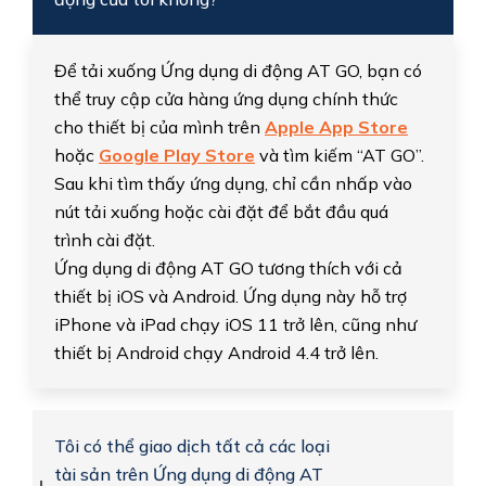
Để tải xuống Ứng dụng di động AT GO, bạn có
thể truy cập cửa hàng ứng dụng chính thức
cho thiết bị của mình trên
Apple App Store
hoặc
Google Play Store
và tìm kiếm “AT GO”.
Sau khi tìm thấy ứng dụng, chỉ cần nhấp vào
nút tải xuống hoặc cài đặt để bắt đầu quá
trình cài đặt.
Ứng dụng di động AT GO tương thích với cả
thiết bị iOS và Android. Ứng dụng này hỗ trợ
iPhone và iPad chạy iOS 11 trở lên, cũng như
thiết bị Android chạy Android 4.4 trở lên.
Tôi có thể giao dịch tất cả các loại
tài sản trên Ứng dụng di động AT