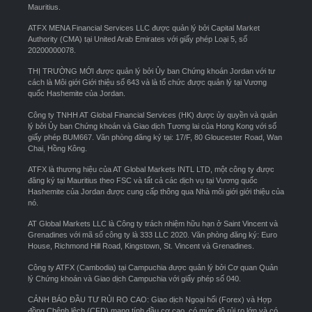
Mauritius.
ATFX MENA Financial Services LLC được quản lý bởi Capital Market
Authority (CMA) tại United Arab Emirates với giấy phép Loại 5, số
20200000078.
THỊ TRƯỜNG MỚI được quản lý bởi Ủy ban Chứng khoán Jordan với tư
cách là Môi giới Giới thiệu số 643 và là tổ chức được quản lý tại Vương
quốc Hashemite của Jordan.
Công ty TNHH AT Global Financial Services (HK) được ủy quyền và quản
lý bởi Ủy ban Chứng khoán và Giao dịch Tương lai của Hong Kong với số
giấy phép BUM667. Văn phòng đăng ký tại: 17/F, 80 Gloucester Road, Wan
Chai, Hồng Kông.
ATFX là thương hiệu của AT Global Markets INTL LTD, một công ty được
đăng ký tại Mauritius theo FSC và tất cả các dịch vụ tại Vương quốc
Hashemite của Jordan được cung cấp thông qua Nhà môi giới giới thiệu của
nó.
AT Global Markets LLC là Công ty trách nhiệm hữu hạn ở Saint Vincent và
Grenadines với mã số công ty là 333 LLC 2020. Văn phòng đăng ký: Euro
House, Richmond Hill Road, Kingstown, St. Vincent và Grenadines.
Công ty ATFX (Cambodia) tại Campuchia được quản lý bởi Cơ quan Quản
lý Chứng khoán và Giao dịch Campuchia với giấy phép số 040.
CẢNH BÁO ĐẦU TƯ RỦI RO CAO: Giao dịch Ngoại hối (Forex) và Hợp
đồng Chênh lệch (CFD) mang tính đầu cơ cao, có mức độ rủi ro lớn và có