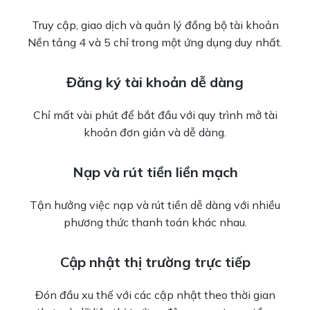
Truy cập, giao dịch và quản lý đồng bộ tài khoản
Nền tảng 4 và 5 chỉ trong một ứng dụng duy nhất.
Đăng ký tài khoản dễ dàng
Chỉ mất vài phút để bắt đầu với quy trình mở tài
khoản đơn giản và dễ dàng.
Nạp và rút tiền liền mạch
Tận hưởng việc nạp và rút tiền dễ dàng với nhiều
phương thức thanh toán khác nhau.
Cập nhật thị trường trực tiếp
Đón đầu xu thế với các cập nhật theo thời gian