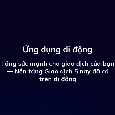
Ứng dụng di động
Tăng sức mạnh cho giao dịch của bạn
— Nền tảng Giao dịch 5 nay đã có
trên di động