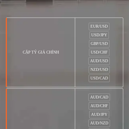
EUR/USD
USD/JPY
GBP/USD
CẶP TỶ GIÁ CHÍNH
USD/CHF
AUD/USD
NZD/USD
USD/CAD
AUD/CAD
AUD/CHF
AUD/JPY
AUD/NZD