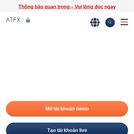
Thông báo quan trọng – Vui lòng đọc ngay
Trang chủ
»
Thị trường
»
Forex
Giao Dịch Forex
ATFX cung cấp các cặp tỷ giá ngoại hối trên nền tảng
giao dịch forex trực tuyến với chênh lệch cạnh tranh,
khớp lệnh giao dịch chất lượng cao, và hỗ trợ 24/5.
Mở tài khoản demo
Tạo tài khoản live