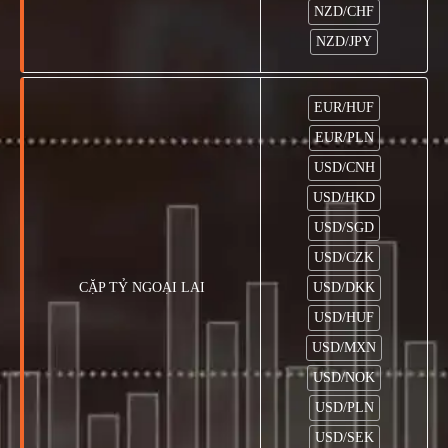
NZD/CHF
NZD/JPY
EUR/HUF
EUR/PLN
USD/CNH
USD/HKD
USD/SGD
USD/CZK
CẶP TỶ NGOẠI LAI
USD/DKK
USD/HUF
USD/MXN
USD/NOK
USD/PLN
USD/SEK