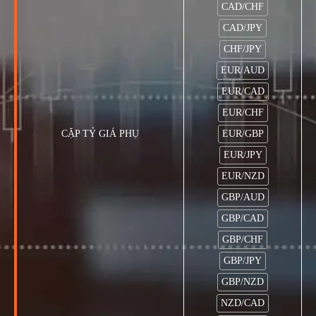
CAD/CHF
CAD/JPY
CHF/JPY
EUR/AUD
EUR/CAD
EUR/CHF
CẶP TỶ GIÁ PHỤ
EUR/GBP
EUR/JPY
EUR/NZD
GBP/AUD
GBP/CAD
GBP/CHF
GBP/JPY
GBP/NZD
NZD/CAD