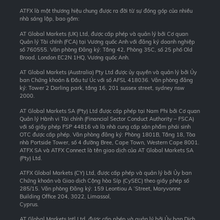
ATFX là một thương hiệu chung được ra đời từ sự đóng góp của nhiều
nhà sáng lập, bao gồm:
AT Global Markets (UK) Ltd, được cấp phép và quản lý bởi Cơ quan
Quản lý Tài chính (FCA) tại Vương quốc Anh với đăng ký doanh nghiệp
số 760555. Văn phòng Đăng ký: Tầng 42, Phòng 35C, số 25 phố Old
Broad, London EC2N 1HQ, Vương quốc Anh.
AT Global Markets (Australia) Pty Ltd được ủy quyền và quản lý bởi Ủy
ban Chứng khoán & Đầu tư Úc với số AFSL 418036. Văn phòng đăng
ký: Tower 2 Darling park, tầng 16, 201 sussex street, sydney nsw
2000.
AT Global Markets SA (Pty) Ltd được cấp phép tại Nam Phi bởi Cơ quan
Quản lý Hành vi Tài chính (Financial Sector Conduct Authority – FSCA)
với số giấy phép FSP 44816 và là nhà cung cấp sản phẩm phái sinh
OTC được cấp phép. Văn phòng đăng ký: Phòng 1801B, Tầng 18, Tòa
nhà Portside Tower, số 4 đường Bree, Cape Town, Western Cape 8001.
ATFX SA và ATFX Connect là tên giao dịch của AT Global Markets SA
(Pty) Ltd.
ATFX Global Markets (CY) Ltd, được cấp phép và quản lý bởi Ủy ban
Chứng khoán và Giao dịch Cộng hòa Síp (CySEC) theo giấy phép số
285/15. Văn phòng Đăng ký: 159 Leontiou A ‘Street, Maryvonne
Building Office 204, 3022, Limassol,
Cyprus.
AT Global Markets Intl Ltd, được cấp phép và quản lý bởi Ủy ban Dịch