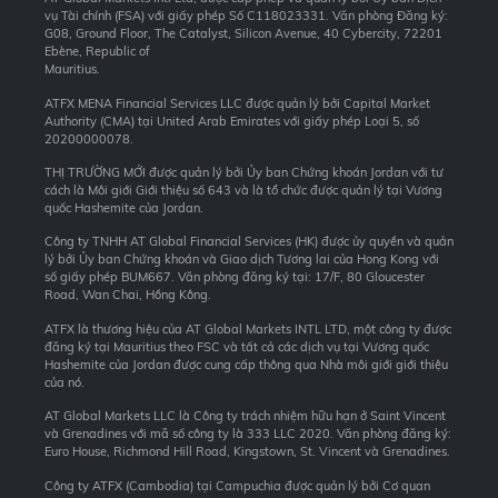
vụ Tài chính (FSA) với giấy phép Số C118023331. Văn phòng Đăng ký:
G08, Ground Floor, The Catalyst, Silicon Avenue, 40 Cybercity, 72201
Ebène, Republic of
Mauritius.
ATFX MENA Financial Services LLC được quản lý bởi Capital Market
Authority (CMA) tại United Arab Emirates với giấy phép Loại 5, số
20200000078.
THỊ TRƯỜNG MỚI được quản lý bởi Ủy ban Chứng khoán Jordan với tư
cách là Môi giới Giới thiệu số 643 và là tổ chức được quản lý tại Vương
quốc Hashemite của Jordan.
Công ty TNHH AT Global Financial Services (HK) được ủy quyền và quản
lý bởi Ủy ban Chứng khoán và Giao dịch Tương lai của Hong Kong với
số giấy phép BUM667. Văn phòng đăng ký tại: 17/F, 80 Gloucester
Road, Wan Chai, Hồng Kông.
ATFX là thương hiệu của AT Global Markets INTL LTD, một công ty được
đăng ký tại Mauritius theo FSC và tất cả các dịch vụ tại Vương quốc
Hashemite của Jordan được cung cấp thông qua Nhà môi giới giới thiệu
của nó.
AT Global Markets LLC là Công ty trách nhiệm hữu hạn ở Saint Vincent
và Grenadines với mã số công ty là 333 LLC 2020. Văn phòng đăng ký:
Euro House, Richmond Hill Road, Kingstown, St. Vincent và Grenadines.
Công ty ATFX (Cambodia) tại Campuchia được quản lý bởi Cơ quan