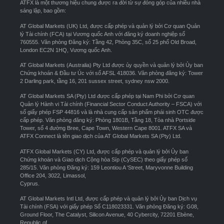
ATFX là một thương hiệu chung được ra đời từ sự đóng góp của nhiều nhà
sáng lập, bao gồm:
AT Global Markets (UK) Ltd, được cấp phép và quản lý bởi Cơ quan Quản
lý Tài chính (FCA) tại Vương quốc Anh với đăng ký doanh nghiệp số
760555. Văn phòng Đăng ký: Tầng 42, Phòng 35C, số 25 phố Old Broad,
London EC2N 1HQ, Vương quốc Anh.
AT Global Markets (Australia) Pty Ltd được ủy quyền và quản lý bởi Ủy ban
Chứng khoán & Đầu tư Úc với số AFSL 418036. Văn phòng đăng ký: Tower
2 Darling park, tầng 16, 201 sussex street, sydney nsw 2000.
AT Global Markets SA (Pty) Ltd được cấp phép tại Nam Phi bởi Cơ quan
Quản lý Hành vi Tài chính (Financial Sector Conduct Authority – FSCA) với
số giấy phép FSP 44816 và là nhà cung cấp sản phẩm phái sinh OTC được
cấp phép. Văn phòng đăng ký: Phòng 1801B, Tầng 18, Tòa nhà Portside
Tower, số 4 đường Bree, Cape Town, Western Cape 8001. ATFX SA và
ATFX Connect là tên giao dịch của AT Global Markets SA (Pty) Ltd.
ATFX Global Markets (CY) Ltd, được cấp phép và quản lý bởi Ủy ban
Chứng khoán và Giao dịch Cộng hòa Síp (CySEC) theo giấy phép số
285/15. Văn phòng Đăng ký: 159 Leontiou A ‘Street, Maryvonne Building
Office 204, 3022, Limassol,
Cyprus.
AT Global Markets Intl Ltd, được cấp phép và quản lý bởi Ủy ban Dịch vụ
Tài chính (FSA) với giấy phép Số C118023331. Văn phòng Đăng ký: G08,
Ground Floor, The Catalyst, Silicon Avenue, 40 Cybercity, 72201 Ebène,
Republic of