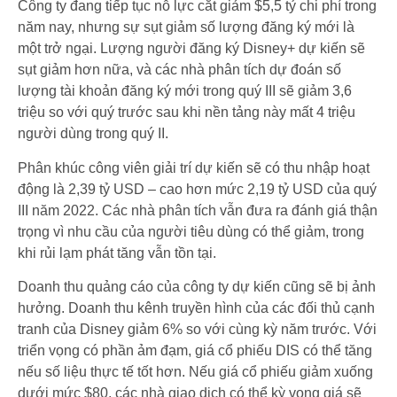
Công ty đang tiếp tục nỗ lực cắt giảm $5,5 tỷ chi phí trong
năm nay, nhưng sự sụt giảm số lượng đăng ký mới là
một trở ngại. Lượng người đăng ký Disney+ dự kiến sẽ
sụt giảm hơn nữa, và các nhà phân tích dự đoán số
lượng tài khoản đăng ký mới trong quý III sẽ giảm 3,6
triệu so với quý trước sau khi nền tảng này mất 4 triệu
người dùng trong quý II.
Phân khúc công viên giải trí dự kiến sẽ có thu nhập hoạt
động là 2,39 tỷ USD – cao hơn mức 2,19 tỷ USD của quý
III năm 2022. Các nhà phân tích vẫn đưa ra đánh giá thận
trọng vì nhu cầu của người tiêu dùng có thể giảm, trong
khi rủi lạm phát tăng vẫn tồn tại.
Doanh thu quảng cáo của công ty dự kiến cũng sẽ bị ảnh
hưởng. Doanh thu kênh truyền hình của các đối thủ cạnh
tranh của Disney giảm 6% so với cùng kỳ năm trước. Với
triển vọng có phần ảm đạm, giá cổ phiếu DIS có thể tăng
nếu số liệu thực tế tốt hơn. Nếu giá cổ phiếu giảm xuống
dưới mức $80, các nhà giao dịch có thể kỳ vọng giá sẽ