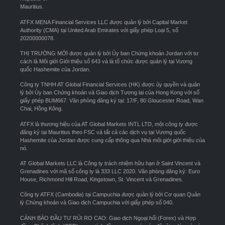
Mauritius.
ATFX MENA Financial Services LLC được quản lý bởi Capital Market
Authority (CMA) tại United Arab Emirates với giấy phép Loại 5, số
20200000078.
THỊ TRƯỜNG MỚI được quản lý bởi Ủy ban Chứng khoán Jordan với tư
cách là Môi giới Giới thiệu số 643 và là tổ chức được quản lý tại Vương
quốc Hashemite của Jordan.
Công ty TNHH AT Global Financial Services (HK) được ủy quyền và quản
lý bởi Ủy ban Chứng khoán và Giao dịch Tương lai của Hong Kong với số
giấy phép BUM667. Văn phòng đăng ký tại: 17/F, 80 Gloucester Road, Wan
Chai, Hồng Kông.
ATFX là thương hiệu của AT Global Markets INTL LTD, một công ty được
đăng ký tại Mauritius theo FSC và tất cả các dịch vụ tại Vương quốc
Hashemite của Jordan được cung cấp thông qua Nhà môi giới giới thiệu của
nó.
AT Global Markets LLC là Công ty trách nhiệm hữu hạn ở Saint Vincent và
Grenadines với mã số công ty là 333 LLC 2020. Văn phòng đăng ký: Euro
House, Richmond Hill Road, Kingstown, St. Vincent và Grenadines.
Công ty ATFX (Cambodia) tại Campuchia được quản lý bởi Cơ quan Quản
lý Chứng khoán và Giao dịch Campuchia với giấy phép số 040.
CẢNH BÁO ĐẦU TƯ RỦI RO CAO: Giao dịch Ngoại hối (Forex) và Hợp