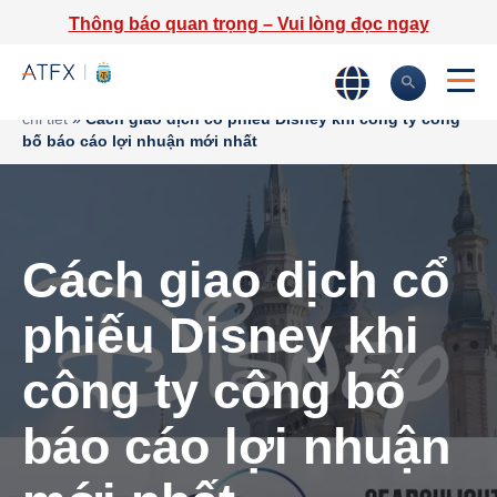
Thông báo quan trọng – Vui lòng đọc ngay
Trang chủ
»
Phân tích thị trường
»
Tin tức thị trường & Thông tin
chi tiết
»
Cách giao dịch cổ phiếu Disney khi công ty công
bố báo cáo lợi nhuận mới nhất
Cách giao dịch cổ
phiếu Disney khi
công ty công bố
báo cáo lợi nhuận