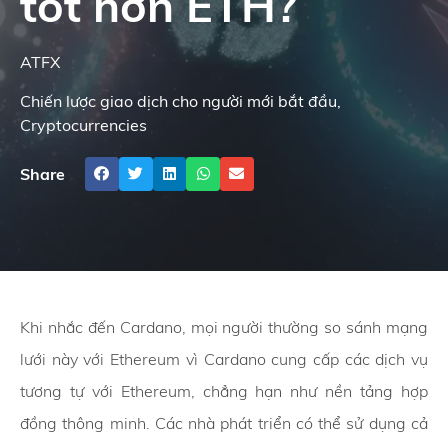
tốt hơn ETH?
ATFX
Chiến lược giao dịch cho người mới bắt đầu
,
Cryptocurrencies
Share
Khi nhắc đến Cardano, mọi người thường so sánh mạng
lưới này với Ethereum vì Cardano cung cấp các dịch vụ
tương tự với Ethereum, chẳng hạn như nền tảng hợp
đồng thông minh. Các nhà phát triển có thể sử dụng cả