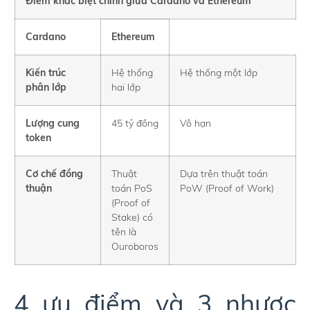
Điểm khác biệt chính giữa Cardano và Ethereum
Cardano
Ethereum
Kiến trúc
Hệ thống
Hệ thống một lớp
phân lớp
hai lớp
Lượng cung
45 tỷ đồng
Vô hạn
token
Cơ chế đồng
Thuật
Dựa trên thuật toán
thuận
toán PoS
PoW (Proof of Work)
(Proof of
Stake) có
tên là
Ouroboros
4 ưu điểm và 3 nhược