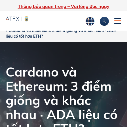
Thông báo quan trọng – Vui lòng đọc ngay
Trang chủ
»
Phân tích thị trường
»
Chiến lược Giao dịch của bạn
»
Cardano và Ethereum: 3 điểm giống và khác nhau · ADA
liệu có tốt hơn ETH?
Cardano và
Ethereum: 3 điểm
giống và khác
nhau · ADA liệu có