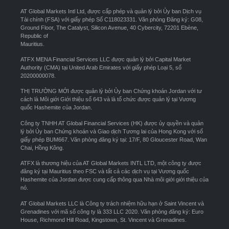
AT Global Markets Intl Ltd, được cấp phép và quản lý bởi Ủy ban Dịch vụ
Tài chính (FSA) với giấy phép Số C118023331. Văn phòng Đăng ký: G08,
Ground Floor, The Catalyst, Silicon Avenue, 40 Cybercity, 72201 Ebène,
Republic of
Mauritius.
ATFX MENA Financial Services LLC được quản lý bởi Capital Market
Authority (CMA) tại United Arab Emirates với giấy phép Loại 5, số
20200000078.
THỊ TRƯỜNG MỚI được quản lý bởi Ủy ban Chứng khoán Jordan với tư
cách là Môi giới Giới thiệu số 643 và là tổ chức được quản lý tại Vương
quốc Hashemite của Jordan.
Công ty TNHH AT Global Financial Services (HK) được ủy quyền và quản
lý bởi Ủy ban Chứng khoán và Giao dịch Tương lai của Hong Kong với số
giấy phép BUM667. Văn phòng đăng ký tại: 17/F, 80 Gloucester Road, Wan
Chai, Hồng Kông.
ATFX là thương hiệu của AT Global Markets INTL LTD, một công ty được
đăng ký tại Mauritius theo FSC và tất cả các dịch vụ tại Vương quốc
Hashemite của Jordan được cung cấp thông qua Nhà môi giới giới thiệu của
nó.
AT Global Markets LLC là Công ty trách nhiệm hữu hạn ở Saint Vincent và
Grenadines với mã số công ty là 333 LLC 2020. Văn phòng đăng ký: Euro
House, Richmond Hill Road, Kingstown, St. Vincent và Grenadines.