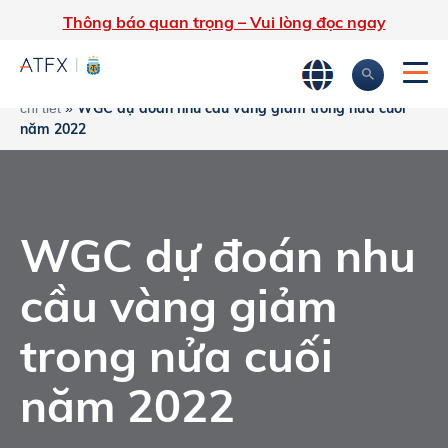
Thông báo quan trọng – Vui lòng đọc ngay
Trang chủ
»
Phân tích thị trường
»
Tin tức thị trường & Thông tin
WGC dự đoán nhu cầu vàng giảm trong nửa cuối
chi tiết
»
năm 2022
WGC dự đoán nhu
cầu vàng giảm
trong nửa cuối
năm 2022