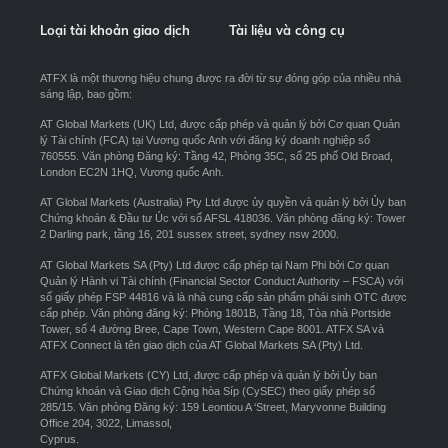
Loại tài khoản giao dịch
Tài liệu và công cụ
ATFX là một thương hiệu chung được ra đời từ sự đóng góp của nhiều nhà
sáng lập, bao gồm:
AT Global Markets (UK) Ltd, được cấp phép và quản lý bởi Cơ quan Quản
lý Tài chính (FCA) tại Vương quốc Anh với đăng ký doanh nghiệp số
760555. Văn phòng Đăng ký: Tầng 42, Phòng 35C, số 25 phố Old Broad,
London EC2N 1HQ, Vương quốc Anh.
AT Global Markets (Australia) Pty Ltd được ủy quyền và quản lý bởi Ủy ban
Chứng khoán & Đầu tư Úc với số AFSL 418036. Văn phòng đăng ký: Tower
2 Darling park, tầng 16, 201 sussex street, sydney nsw 2000.
AT Global Markets SA (Pty) Ltd được cấp phép tại Nam Phi bởi Cơ quan
Quản lý Hành vi Tài chính (Financial Sector Conduct Authority – FSCA) với
số giấy phép FSP 44816 và là nhà cung cấp sản phẩm phái sinh OTC được
cấp phép. Văn phòng đăng ký: Phòng 1801B, Tầng 18, Tòa nhà Portside
Tower, số 4 đường Bree, Cape Town, Western Cape 8001. ATFX SA và
ATFX Connect là tên giao dịch của AT Global Markets SA (Pty) Ltd.
ATFX Global Markets (CY) Ltd, được cấp phép và quản lý bởi Ủy ban
Chứng khoán và Giao dịch Cộng hòa Síp (CySEC) theo giấy phép số
285/15. Văn phòng Đăng ký: 159 Leontiou A ‘Street, Maryvonne Building
Office 204, 3022, Limassol,
Cyprus.