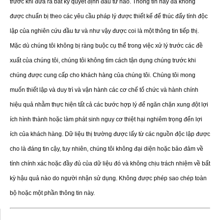
trước khi đưa ra bất kỳ quyết định đầu tư nào. Thông tin này đã không
được chuẩn bị theo các yêu cầu pháp lý được thiết kế để thúc đẩy tính độc
lập của nghiên cứu đầu tư và như vậy được coi là một thông tin tiếp thị.
Mặc dù chúng tôi không bị ràng buộc cụ thể trong việc xử lý trước các đề
xuất của chúng tôi, chúng tôi không tìm cách tận dụng chúng trước khi
chúng được cung cấp cho khách hàng của chúng tôi. Chúng tôi mong
muốn thiết lập và duy trì và vận hành các cơ chế tổ chức và hành chính
hiệu quả nhằm thực hiện tất cả các bước hợp lý để ngăn chặn xung đột lợi
ích hình thành hoặc làm phát sinh nguy cơ thiệt hại nghiêm trọng đến lợi
ích của khách hàng. Dữ liệu thị trường được lấy từ các nguồn độc lập được
cho là đáng tin cậy, tuy nhiên, chúng tôi không đại diện hoặc bảo đảm về
tính chính xác hoặc đầy đủ của dữ liệu đó và không chịu trách nhiệm về bất
kỳ hậu quả nào do người nhận sử dụng. Không được phép sao chép toàn
bộ hoặc một phần thông tin này.