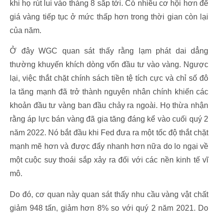
khi họ rút lui vào tháng 8 sắp tới. Có nhiều cơ hội hơn để
giá vàng tiếp tục ở mức thấp hơn trong thời gian còn lại
của năm.
Ở đây WGC quan sát thấy rằng lạm phát dai dẳng
thường khuyến khích dòng vốn đầu tư vào vàng. Ngược
lại, việc thắt chặt chính sách tiền tệ tích cực và chỉ số đô
la tăng mạnh đã trở thành nguyên nhân chính khiến các
khoản đầu tư vàng ban đầu chảy ra ngoài. Họ thừa nhận
rằng áp lực bán vàng đã gia tăng đáng kể vào cuối quý 2
năm 2022. Nó bắt đầu khi Fed đưa ra một tốc độ thắt chặt
mạnh mẽ hơn và được đẩy nhanh hơn nữa do lo ngại về
một cuộc suy thoái sắp xảy ra đối với các nền kinh tế vĩ
mô.
Do đó, cơ quan này quan sát thấy nhu cầu vàng vật chất
giảm 948 tấn, giảm hơn 8% so với quý 2 năm 2021. Do