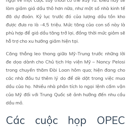
ngại về một cuộc suy thoái có thể xảy ra. Điều này sẽ
làm giảm giá dầu thô hơn nữa, như một số nhà kinh tế
đã dự đoán. Kỷ lục trước đó của lượng dầu tồn kho
được đưa ra là -4,5 triệu. Mức tăng của con số này là
phù hợp để giá dầu tăng trở lại, đồng thời mức giảm sẽ
hỗ trợ cho xu hướng giảm hiện tại.
Căng thẳng leo thang giữa Mỹ-Trung trước những lời
đe dọa dành cho Chủ tịch Hạ viện Mỹ – Nancy Pelosi
trong chuyến thăm Đài Loan hôm qua; hiện đang cho
các nhà đầu tư thêm lý do để dè dặt trong việc mua
dầu của họ. Nhiều nhà phân tích lo ngại lệnh cấm vận
của Mỹ đối với Trung Quốc sẽ ảnh hưởng đến nhu cầu
dầu mỏ.
Các cuộc họp OPEC