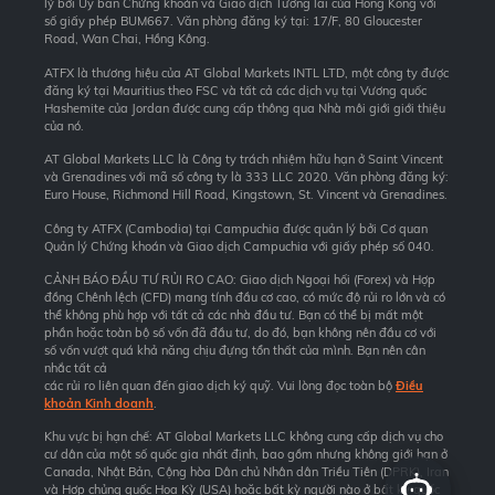
lý bởi Ủy ban Chứng khoán và Giao dịch Tương lai của Hong Kong với
số giấy phép BUM667. Văn phòng đăng ký tại: 17/F, 80 Gloucester
Road, Wan Chai, Hồng Kông.
ATFX là thương hiệu của AT Global Markets INTL LTD, một công ty được
đăng ký tại Mauritius theo FSC và tất cả các dịch vụ tại Vương quốc
Hashemite của Jordan được cung cấp thông qua Nhà môi giới giới thiệu
của nó.
AT Global Markets LLC là Công ty trách nhiệm hữu hạn ở Saint Vincent
và Grenadines với mã số công ty là 333 LLC 2020. Văn phòng đăng ký:
Euro House, Richmond Hill Road, Kingstown, St. Vincent và Grenadines.
Công ty ATFX (Cambodia) tại Campuchia được quản lý bởi Cơ quan
Quản lý Chứng khoán và Giao dịch Campuchia với giấy phép số 040.
CẢNH BÁO ĐẦU TƯ RỦI RO CAO: Giao dịch Ngoại hối (Forex) và Hợp
đồng Chênh lệch (CFD) mang tính đầu cơ cao, có mức độ rủi ro lớn và có
thể không phù hợp với tất cả các nhà đầu tư. Bạn có thể bị mất một
phần hoặc toàn bộ số vốn đã đầu tư, do đó, bạn không nên đầu cơ với
số vốn vượt quá khả năng chịu đựng tổn thất của mình. Bạn nên cân
nhắc tất cả
các rủi ro liên quan đến giao dịch ký quỹ. Vui lòng đọc toàn bộ
Điều
khoản Kinh doanh
.
Khu vực bị hạn chế: AT Global Markets LLC không cung cấp dịch vụ cho
cư dân của một số quốc gia nhất định, bao gồm nhưng không giới hạn ở
Canada, Nhật Bản, Cộng hòa Dân chủ Nhân dân Triều Tiên (DPRK), Iran
và Hợp chủng quốc Hoa Kỳ (USA) hoặc bất kỳ người nào ở bất kỳ quốc