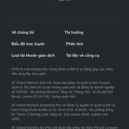
Về chúng tôi
Thị trường
Biểu đồ trực tuyến
Phân tích
Loại tài khoản giao dịch
Tài liệu và công cụ
ATFX là một thương hiệu chung được ra đời từ sự đóng góp của nhiều
nhà sáng lập, bao gồm:
AT Global Markets (UK) Ltd, được cấp phép và quản lý bởi Cơ quan
Quản lý Tài chính (FCA) tại Vương quốc Anh với đăng ký doanh nghiệp
số 760555. Văn phòng Đăng ký: Tầng 42, Phòng 35C, số 25 phố Old
Broad, London EC2N 1HQ, Vương quốc Anh.
AT Global Markets (Australia) Pty Ltd được ủy quyền và quản lý bởi Ủy
ban Chứng khoán & Đầu tư Úc với số AFSL 418036. Văn phòng đăng
ký: Tower 2 Darling park, tầng 16, 201 sussex street, sydney nsw
2000.
AT Global Markets SA (Pty) Ltd được cấp phép tại Nam Phi bởi Cơ quan