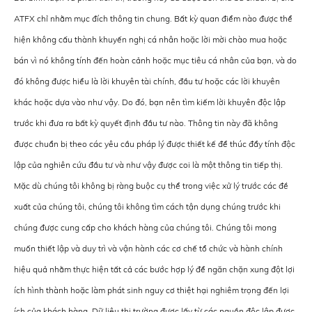
ATFX chỉ nhằm mục đích thông tin chung. Bất kỳ quan điểm nào được thể
hiện không cấu thành khuyến nghị cá nhân hoặc lời mời chào mua hoặc
bán vì nó không tính đến hoàn cảnh hoặc mục tiêu cá nhân của bạn, và do
đó không được hiểu là lời khuyên tài chính, đầu tư hoặc các lời khuyên
khác hoặc dựa vào như vậy. Do đó, bạn nên tìm kiếm lời khuyên độc lập
trước khi đưa ra bất kỳ quyết định đầu tư nào. Thông tin này đã không
được chuẩn bị theo các yêu cầu pháp lý được thiết kế để thúc đẩy tính độc
lập của nghiên cứu đầu tư và như vậy được coi là một thông tin tiếp thị.
Mặc dù chúng tôi không bị ràng buộc cụ thể trong việc xử lý trước các đề
xuất của chúng tôi, chúng tôi không tìm cách tận dụng chúng trước khi
chúng được cung cấp cho khách hàng của chúng tôi. Chúng tôi mong
muốn thiết lập và duy trì và vận hành các cơ chế tổ chức và hành chính
hiệu quả nhằm thực hiện tất cả các bước hợp lý để ngăn chặn xung đột lợi
ích hình thành hoặc làm phát sinh nguy cơ thiệt hại nghiêm trọng đến lợi
ích của khách hàng. Dữ liệu thị trường được lấy từ các nguồn độc lập được