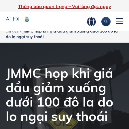
Thông báo quan trọng – Vui lòng đọc ngay
Trang chủ
»
Phân tích thị trường
»
Tin tức thị trường & Thông tin
chi tiết
»
JMMC họp khi giá dầu giảm xuống dưới 100 đô la
do lo ngại suy thoái
JMMC họp khi giá
dầu giảm xuống
dưới 100 đô la do
lo ngại suy thoái