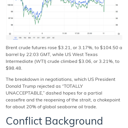
Brent crude futures rose $3.21, or 3.17%, to $104.50 a
barrel by 22:03 GMT, while US West Texas
Intermediate (WTI) crude climbed $3.06, or 3.21%, to
$98.48.
The breakdown in negotiations, which US President
Donald Trump rejected as “TOTALLY
UNACCEPTABLE,” dashed hopes for a partial
ceasefire and the reopening of the strait, a chokepoint
for about 20% of global seaborne oil trade.
Conflict Background