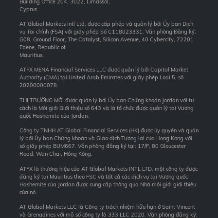
Building Office 204, 3022, Limassol,
Cyprus.
AT Global Markets Intl Ltd, được cấp phép và quản lý bởi Ủy ban Dịch
vụ Tài chính (FSA) với giấy phép Số C118023331. Văn phòng Đăng ký:
G08, Ground Floor, The Catalyst, Silicon Avenue, 40 Cybercity, 72201
Ebène, Republic of
Mauritius.
ATFX MENA Financial Services LLC được quản lý bởi Capital Market
Authority (CMA) tại United Arab Emirates với giấy phép Loại 5, số
20200000078.
THỊ TRƯỜNG MỚI được quản lý bởi Ủy ban Chứng khoán Jordan với tư
cách là Môi giới Giới thiệu số 643 và là tổ chức được quản lý tại Vương
quốc Hashemite của Jordan.
Công ty TNHH AT Global Financial Services (HK) được ủy quyền và quản
lý bởi Ủy ban Chứng khoán và Giao dịch Tương lai của Hong Kong với
số giấy phép BUM667. Văn phòng đăng ký tại: 17/F, 80 Gloucester
Road, Wan Chai, Hồng Kông.
ATFX là thương hiệu của AT Global Markets INTL LTD, một công ty được
đăng ký tại Mauritius theo FSC và tất cả các dịch vụ tại Vương quốc
Hashemite của Jordan được cung cấp thông qua Nhà môi giới giới thiệu
của nó.
AT Global Markets LLC là Công ty trách nhiệm hữu hạn ở Saint Vincent
và Grenadines với mã số công ty là 333 LLC 2020. Văn phòng đăng ký: