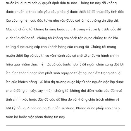
trước khi đưa ra bất kỳ quyết định đầu tư nào. Thông tin này đã không
được chuẩn bị theo các yêu cầu pháp lý được thiết kế để thúc đẩy tính độc
lập của nghiên cứu đầu tư và như vậy được coi là một thông tin tiếp thị.
Mặc dù chúng tôi không bị ràng buộc cụ thể trong việc xử lý trước các đề
xuất của chúng tôi, chúng tôi không tìm cách tận dụng chúng trước khi
chúng được cung cấp cho khách hàng của chúng tôi. Chúng tôi mong
muốn thiết lập và duy trì và vận hành các cơ chế tổ chức và hành chính
hiệu quả nhằm thực hiện tất cả các bước hợp lý để ngăn chặn xung đột lợi
ích hình thành hoặc làm phát sinh nguy cơ thiệt hại nghiêm trọng đến lợi
ích của khách hàng. Dữ liệu thị trường được lấy từ các nguồn độc lập được
cho là đáng tin cậy, tuy nhiên, chúng tôi không đại diện hoặc bảo đảm về
tính chính xác hoặc đầy đủ của dữ liệu đó và không chịu trách nhiệm về
bất kỳ hậu quả nào do người nhận sử dụng. Không được phép sao chép
toàn bộ hoặc một phần thông tin này.