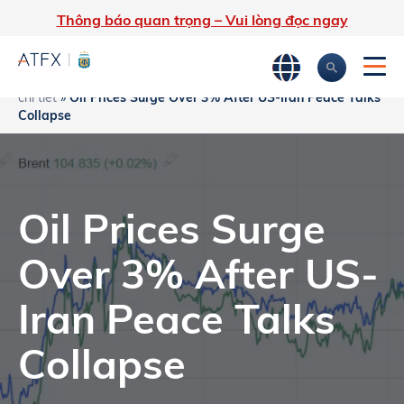
Thông báo quan trọng – Vui lòng đọc ngay
Trang chủ
»
Phân tích thị trường
»
Tin tức thị trường & Thông tin
chi tiết
»
Oil Prices Surge Over 3% After US-Iran Peace Talks
Collapse
Oil Prices Surge
Over 3% After US-
Iran Peace Talks
Collapse