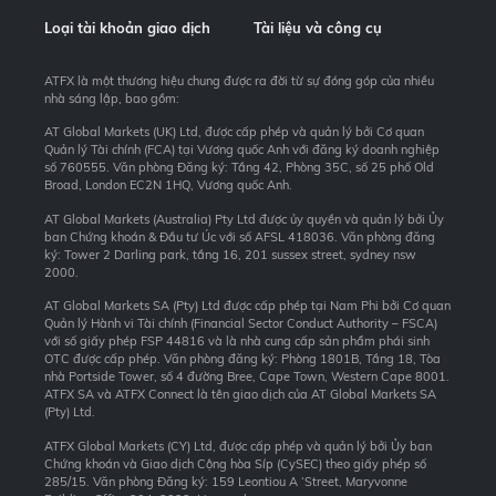
Loại tài khoản giao dịch
Tài liệu và công cụ
ATFX là một thương hiệu chung được ra đời từ sự đóng góp của nhiều
nhà sáng lập, bao gồm:
AT Global Markets (UK) Ltd, được cấp phép và quản lý bởi Cơ quan
Quản lý Tài chính (FCA) tại Vương quốc Anh với đăng ký doanh nghiệp
số 760555. Văn phòng Đăng ký: Tầng 42, Phòng 35C, số 25 phố Old
Broad, London EC2N 1HQ, Vương quốc Anh.
AT Global Markets (Australia) Pty Ltd được ủy quyền và quản lý bởi Ủy
ban Chứng khoán & Đầu tư Úc với số AFSL 418036. Văn phòng đăng
ký: Tower 2 Darling park, tầng 16, 201 sussex street, sydney nsw
2000.
AT Global Markets SA (Pty) Ltd được cấp phép tại Nam Phi bởi Cơ quan
Quản lý Hành vi Tài chính (Financial Sector Conduct Authority – FSCA)
với số giấy phép FSP 44816 và là nhà cung cấp sản phẩm phái sinh
OTC được cấp phép. Văn phòng đăng ký: Phòng 1801B, Tầng 18, Tòa
nhà Portside Tower, số 4 đường Bree, Cape Town, Western Cape 8001.
ATFX SA và ATFX Connect là tên giao dịch của AT Global Markets SA
(Pty) Ltd.
ATFX Global Markets (CY) Ltd, được cấp phép và quản lý bởi Ủy ban
Chứng khoán và Giao dịch Cộng hòa Síp (CySEC) theo giấy phép số
285/15. Văn phòng Đăng ký: 159 Leontiou A ‘Street, Maryvonne