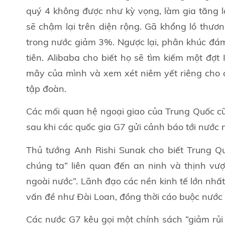
quý 4 không được như kỳ vọng, làm gia tăng l
sẽ chậm lại trên diện rộng. Gã khổng lồ thư
trong nước giảm 3%. Ngược lại, phân khúc đ
tiên. Alibaba cho biết họ sẽ tìm kiếm một đợ
mây của mình và xem xét niêm yết riêng cho 
tập đoàn.
Các mối quan hệ ngoại giao của Trung Quốc cũ
sau khi các quốc gia G7 gửi cảnh báo tới nước 
Thủ tướng Anh Rishi Sunak cho biết Trung Quố
chúng ta” liên quan đến an ninh và thịnh vư
ngoài nước”. Lãnh đạo các nền kinh tế lớn nhất 
vấn đề như Đài Loan, đồng thời cáo buộc nước 
Các nước G7 kêu gọi một chính sách “giảm rủi