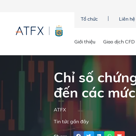
Tổ chức
Liên hệ
Trang chủ
»
Phân tích thị trường
»
Tin tức thị trường & Thông ti
Giới thiệu
Giao dịch CFD
Chỉ số chứn
đến các mức
ATFX
Tin tức gần đây