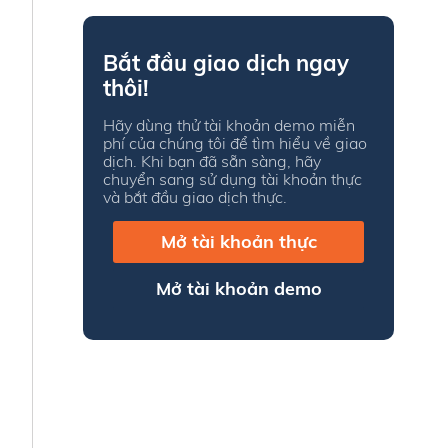
Bắt đầu giao dịch ngay
thôi!
Hãy dùng thử tài khoản demo miễn
phí của chúng tôi để tìm hiểu về giao
dịch. Khi bạn đã sẵn sàng, hãy
chuyển sang sử dụng tài khoản thực
và bắt đầu giao dịch thực.
Mở tài khoản thực
Mở tài khoản demo