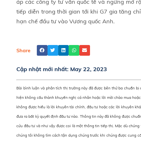
áp các công ty tư vấn quốc tế và ngừng mở rộ
tiếp diễn trong thời gian tới khi G7 gia tăng c
hạn chế đầu tư vào Vương quốc Anh.
Share
Cập nhật mới nhất:
May 22, 2023
Bài bình luận và phân tích thị trường này đã được bên thứ ba chuẩn b
hiện không cấu thành khuyến nghị cá nhân hoặc lời mời chào mua hoặc 
không được hiểu là lời khuyên tài chính, đầu tư hoặc các lời khuyên kh
đưa ra bất kỳ quyết định đầu tư nào. Thông tin này đã không được chuẩn
cứu đầu tư và như vậy được coi là một thông tin tiếp thị. Mặc dù chúng 
chúng tôi không tìm cách tận dụng chúng trước khi chúng được cung cấ