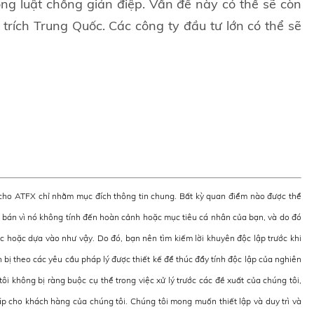
ng luật chống gián điệp. Vấn đề này có thể sẽ còn
hỉ trích Trung Quốc. Các công ty đầu tư lớn có thể sẽ
ị cho ATFX chỉ nhằm mục đích thông tin chung. Bất kỳ quan điểm nào được thể
bán vì nó không tính đến hoàn cảnh hoặc mục tiêu cá nhân của bạn, và do đó
ác hoặc dựa vào như vậy. Do đó, bạn nên tìm kiếm lời khuyên độc lập trước khi
 bị theo các yêu cầu pháp lý được thiết kế để thúc đẩy tính độc lập của nghiên
tôi không bị ràng buộc cụ thể trong việc xử lý trước các đề xuất của chúng tôi,
p cho khách hàng của chúng tôi. Chúng tôi mong muốn thiết lập và duy trì và