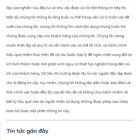
lập của nghiên cứu đầu tư và như vậy được coi là một thông tin tiếp thị.
Mặc dù chúng tôi không bị ràng buộc cụ thể trong việc xử lý trước các đề
xuất của chúng tôi, chúng tôi không tìm cách tận dụng chúng trước khi
chúng được cung cấp cho khách hàng của chúng tôi. Chúng tôi mong
muốn thiết lập và duy trì và vận hành các cơ chế tổ chức và hành chính
hiệu quả nhằm thực hiện tất cả các bước hợp lý để ngăn chặn xung đột lợi
ích hình thành hoặc làm phát sinh nguy cơ thiệt hại nghiêm trọng đến lợi
ích của khách hàng. Dữ liệu thị trường được lấy từ các nguồn độc lập được
cho là đáng tin cậy, tuy nhiên, chúng tôi không đại diện hoặc bảo đảm về
tính chính xác hoặc đầy đủ của dữ liệu đó và không chịu trách nhiệm về
bất kỳ hậu quả nào do người nhận sử dụng. Không được phép sao chép
toàn bộ hoặc một phần thông tin này.
Tin tức gần đây