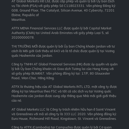
AT Global Markets Intl Ltd, được cấp phép và quản lý bởi Ủy ban Dịch
vụ Tài chính (FSA) với giấy phép Số C118023331. Văn phòng Đăng ký:
G08, Ground Floor, The Catalyst, Silicon Avenue, 40 Cybercity, 72201
Ebène, Republic of
Mauritius.
ATFX MENA Financial Services LLC được quản lý bởi Capital Market
Authority (CMA) tại United Arab Emirates với giấy phép Loại 5, số
20200000078.
THỊ TRƯỜNG MỚI được quản lý bởi Ủy ban Chứng khoán Jordan với tư
cách là Môi giới Giới thiệu số 643 và là tổ chức được quản lý tại Vương
quốc Hashemite của Jordan.
Công ty TNHH AT Global Financial Services (HK) được ủy quyền và quản
lý bởi Ủy ban Chứng khoán và Giao dịch Tương lai của Hong Kong với
số giấy phép BUM667. Văn phòng đăng ký tại: 17/F, 80 Gloucester
Road, Wan Chai, Hồng Kông.
ATFX là thương hiệu của AT Global Markets INTL LTD, một công ty được
đăng ký tại Mauritius theo FSC và tất cả các dịch vụ tại Vương quốc
Hashemite của Jordan được cung cấp thông qua Nhà môi giới giới thiệu
của nó.
AT Global Markets LLC là Công ty trách nhiệm hữu hạn ở Saint Vincent
và Grenadines với mã số công ty là 333 LLC 2020. Văn phòng đăng ký:
Euro House, Richmond Hill Road, Kingstown, St. Vincent và Grenadines.
Công ty ATFX (Cambodia) tại Campuchia được quản lý bởi Cơ quan