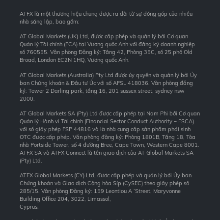
ATFX là một thương hiệu chung được ra đời từ sự đóng góp của nhiều
nhà sáng lập, bao gồm:
AT Global Markets (UK) Ltd, được cấp phép và quản lý bởi Cơ quan
Quản lý Tài chính (FCA) tại Vương quốc Anh với đăng ký doanh nghiệp
số 760555. Văn phòng Đăng ký: Tầng 42, Phòng 35C, số 25 phố Old
Broad, London EC2N 1HQ, Vương quốc Anh.
AT Global Markets (Australia) Pty Ltd được ủy quyền và quản lý bởi Ủy
ban Chứng khoán & Đầu tư Úc với số AFSL 418036. Văn phòng đăng
ký: Tower 2 Darling park, tầng 16, 201 sussex street, sydney nsw
2000.
AT Global Markets SA (Pty) Ltd được cấp phép tại Nam Phi bởi Cơ quan
Quản lý Hành vi Tài chính (Financial Sector Conduct Authority – FSCA)
với số giấy phép FSP 44816 và là nhà cung cấp sản phẩm phái sinh
OTC được cấp phép. Văn phòng đăng ký: Phòng 1801B, Tầng 18, Tòa
nhà Portside Tower, số 4 đường Bree, Cape Town, Western Cape 8001.
ATFX SA và ATFX Connect là tên giao dịch của AT Global Markets SA
(Pty) Ltd.
ATFX Global Markets (CY) Ltd, được cấp phép và quản lý bởi Ủy ban
Chứng khoán và Giao dịch Cộng hòa Síp (CySEC) theo giấy phép số
285/15. Văn phòng Đăng ký: 159 Leontiou A ‘Street, Maryvonne
Building Office 204, 3022, Limassol,
Cyprus.