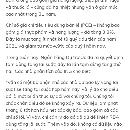
bản không bao gồm giá năng lượng, thực phẩm, rượu
và thuốc lá – cũng đã hạ nhiệt nhưng vẫn ở gần mức
cao nhất trong 31 năm.
Chỉ số giá chi tiêu tiêu dùng bán lẻ (PCE) – không bao
gồm giá thực phẩm và năng lượng – đã tăng 3,8%.
Đây là mức tăng ít nhất kể từ quý đầu tiên của năm
2021 và giảm từ mức 4,9% của quý I năm nay.
Trong tuần này, Ngân hàng Dự trữ Úc đã ra quyết định
tạm dừng tăng lãi suất; đây là lần tạm dừng tăng thứ
hai. Các nhà phân tích của ING cho biết:
“Vẫn có một bộ phận nhỏ các nhà dự báo kỳ vọng lãi
suất sẽ tăng tại cuộc họp hôm nay, và lý do cho điều
đó là một bí ẩn thực sự đối với chúng tôi. Chúng tôi
chắc chắn điều đó sẽ không xảy ra. Dữ liệu lạm phát
tháng 6 tốt hơn hầu hết các dự báo, bao gồm cả các
chỉ số lõi. Vì vậy, chỉ cần lý do đó đã đủ để khiến RBA
dừng tăng lãi suất. Thêm vào đó, không có dữ liệu nào