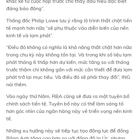
khác kể từ cuộc họp trước cho thấy dấu hiệu đặc biệt
đáng báo động”.
Thống đốc Philip Lowe lưu ý rằng lộ trình thắt chặt tiền
tệ mạnh hơn nữa “sẽ phụ thuộc vào diễn biến của nền
kinh tế và lạm phát”.
“Điều đó không có nghĩa là khả năng thắt chặt hơn nữa
trong chu kỳ này không tồn tại. Và trong khi số liệu lạm
phát tháng 6 thấp hơn dự kiến, mức tăng so với tháng
trước thậm chí không gần với mức cần thiết để đưa lạm
phát trở lại mục tiêu. Và điều đó sẽ phải thay đổi”, ING
nói thêm.
Vào ngày thứ Năm, RBA cũng sẽ đưa ra một tuyên bố
chính sách tiền tệ. Tuyên bố này có thể làm sáng tỏ
hơn góc nhìn của ngân hàng này về triển vọng nền kinh
tế.
Những xu hướng này sẽ tiếp tục tạo động lực để đồng
Bảng Anh tăng cao hơn so với đồng đô la Úc, nhưng