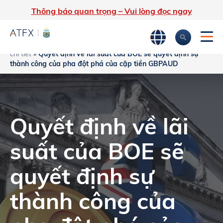
Thông báo quan trọng – Vui lòng đọc ngay
Trang chủ
»
Phân tích thị trường
»
Tin tức thị trường & Thông tin
chi tiết
»
Quyết định về lãi suất của BOE sẽ quyết định sự
thành công của pha đột phá của cặp tiền GBPAUD
Quyết định về lãi
suất của BOE sẽ
quyết định sự
thành công của