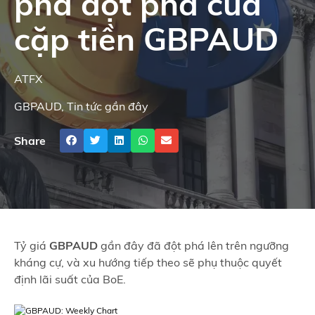
pha đột phá của
cặp tiền GBPAUD
ATFX
GBPAUD
,
Tin tức gần đây
Share
Tỷ giá
GBPAUD
gần đây đã đột phá lên trên ngưỡng
kháng cự, và xu hướng tiếp theo sẽ phụ thuộc quyết
định lãi suất của BoE.