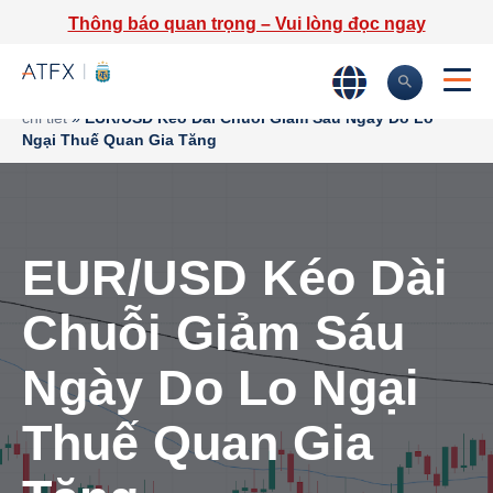
Thông báo quan trọng – Vui lòng đọc ngay
Trang chủ
»
Phân tích thị trường
»
Tin tức thị trường & Thông tin
chi tiết
»
EUR/USD Kéo Dài Chuỗi Giảm Sáu Ngày Do Lo
Ngại Thuế Quan Gia Tăng
EUR/USD Kéo Dài
Chuỗi Giảm Sáu
Ngày Do Lo Ngại
Thuế Quan Gia