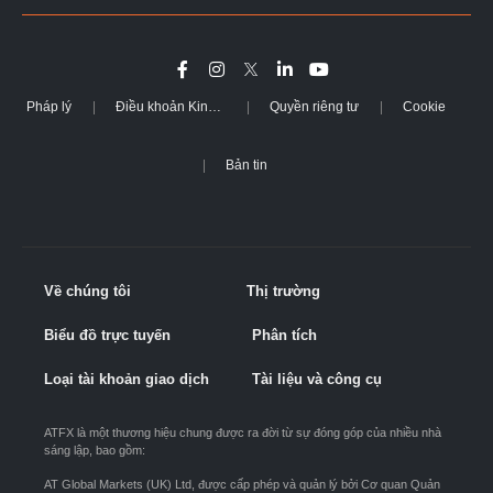
Pháp lý
Điều khoản Kinh doanh
Quyền riêng tư
Cookie
Bản tin
Về chúng tôi
Thị trường
Biểu đồ trực tuyến
Phân tích
Loại tài khoản giao dịch
Tài liệu và công cụ
ATFX là một thương hiệu chung được ra đời từ sự đóng góp của nhiều nhà
sáng lập, bao gồm:
AT Global Markets (UK) Ltd, được cấp phép và quản lý bởi Cơ quan Quản