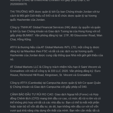
20200000078.
THỊ TRƯỜNG MỚI được quản lý bởi Ủy ban Chứng khoán Jordan với tư
cách là Môi giới Giới thiệu số 643 và là tổ chức được quản lý tại Vương
quốc Hashemite của Jordan.
Công ty TNHH AT Global Financial Services (HK) được ủy quyền và quản
lý bởi Ủy ban Chứng khoán và Giao dịch Tương lai của Hong Kong với số
giấy phép BUM667. Văn phòng đăng ký tại: 17/F, 80 Gloucester Road, Wan
Chai, Hồng Kông.
ATFX là thương hiệu của AT Global Markets INTL LTD, một công ty được
đăng ký tại Mauritius theo FSC và tất cả các dịch vụ tại Vương quốc
Hashemite của Jordan được cung cấp thông qua Nhà môi giới giới thiệu của
nó.
AT Global Markets LLC là Công ty trách nhiệm hữu hạn ở Saint Vincent và
Grenadines với mã số công ty là 333 LLC 2020. Văn phòng đăng ký: Euro
House, Richmond Hill Road, Kingstown, St. Vincent và Grenadines.
Công ty ATFX (Cambodia) tại Campuchia được quản lý bởi Cơ quan Quản
lý Chứng khoán và Giao dịch Campuchia với giấy phép số 040.
CẢNH BÁO ĐẦU TƯ RỦI RO CAO: Giao dịch Ngoại hối (Forex) và Hợp
đồng Chênh lệch (CFD) mang tính đầu cơ cao, có mức độ rủi ro lớn và có
thể không phù hợp với tất cả các nhà đầu tư. Bạn có thể bị mất một phần
hoặc toàn bộ số vốn đã đầu tư, do đó, bạn không nên đầu cơ với số vốn
vượt quá khả năng chịu đựng tổn thất của mình. Bạn nên cân nhắc tất cả