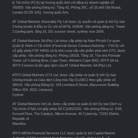
lý Tài chính (FCA) tại Vương quốc Anh với đăng ký doanh nghiệp số
760555. Văn phòng Đăng ký: Tầng 42, Phòng 35C, số 25 phố Old Broad,
London EC2N 1HQ, Vương quốc Anh.
AT Global Markets (Australia) Pty Ltd được ủy quyền và quản lý bởi Ủy ban
Chứng khoán & Đầu tư Úc với số AFSL 418036. Văn phòng đăng ký: Tower
2 Darling park, tầng 16, 201 sussex street, sydney nsw 2000.
AT Global Markets SA (Pty) Ltd được cấp phép tại Nam Phi bởi Cơ quan
Quản lý Hành vi Tài chính (Financial Sector Conduct Authority – FSCA) với
số giấy phép FSP 44816 và là nhà cung cấp sản phẩm phái sinh OTC được
cấp phép. Văn phòng đăng ký: Phòng 1801B, Tầng 18, Tòa nhà Portside
Tower, số 4 đường Bree, Cape Town, Western Cape 8001. ATFX SA và
ATFX Connect là tên giao dịch của AT Global Markets SA (Pty) Ltd.
ATFX Global Markets (CY) Ltd, được cấp phép và quản lý bởi Ủy ban
Chứng khoán và Giao dịch Cộng hòa Síp (CySEC) theo giấy phép số
285/15. Văn phòng Đăng ký: 159 Leontiou A ‘Street, Maryvonne Building
Office 204, 3022, Limassol,
Cyprus.
AT Global Markets Intl Ltd, được cấp phép và quản lý bởi Ủy ban Dịch vụ
Tài chính (FSA) với giấy phép Số C118023331. Văn phòng Đăng ký: G08,
Ground Floor, The Catalyst, Silicon Avenue, 40 Cybercity, 72201 Ebène,
Republic of
Mauritius.
ATFX MENA Financial Services LLC được quản lý bởi Capital Market
Authority (CMA) tại United Arab Emirates với giấy phép Loại 5, số