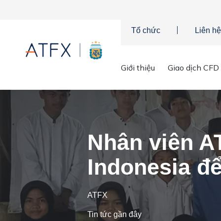
Tổ chức
Liên hệ
Giới thiệu
Giao dịch CFD
Trang chủ
»
Tin tức công ty
»
Nhân viên ATFX Thăm Trại trẻ
Nhân viên A
Indonesia đ
ATFX
Tin tức gần đây