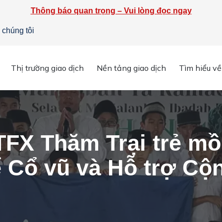
Thông báo quan trọng – Vui lòng đọc ngay
 chúng tôi
Thị trường giao dịch
Nền tảng giao dịch
Tìm hiểu về
 mồ côi Indonesia để Cổ vũ và Hỗ trợ Cộng đồng
TFX Thăm Trại trẻ mồ
ể Cổ vũ và Hỗ trợ Cộ