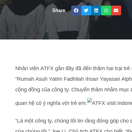
Share
Nhân viên ATFX gần đây đã đến thăm hai trại trẻ 
“Rumah Asuh Yatim Fadhilah Ihsan Yayasan Alpha
cộng đồng của công ty. Chuyến thăm nhằm mục đí
quan hệ có ý nghĩa với trẻ em.
“Là một công ty, chúng tôi tin rằng đóng góp cho
của chúng tôi,” Joe Li, Chủ tịch ATFX cho biết. “Đ