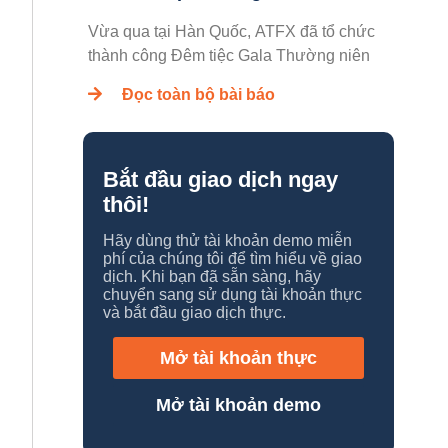
Vừa qua tại Hàn Quốc, ATFX đã tổ chức
thành công Đêm tiệc Gala Thường niên
Đọc toàn bộ bài báo
Bắt đầu giao dịch ngay
thôi!
Hãy dùng thử tài khoản demo miễn
phí của chúng tôi để tìm hiểu về giao
dịch. Khi bạn đã sẵn sàng, hãy
chuyển sang sử dụng tài khoản thực
và bắt đầu giao dịch thực.
Mở tài khoản thực
Mở tài khoản demo