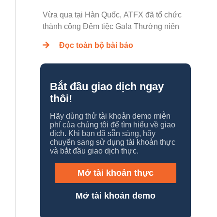
Vừa qua tại Hàn Quốc, ATFX đã tổ chức
thành công Đêm tiệc Gala Thường niên
Đọc toàn bộ bài báo
Bắt đầu giao dịch ngay
thôi!
Hãy dùng thử tài khoản demo miễn
phí của chúng tôi để tìm hiểu về giao
dịch. Khi bạn đã sẵn sàng, hãy
chuyển sang sử dụng tài khoản thực
và bắt đầu giao dịch thực.
Mở tài khoản thực
Mở tài khoản demo