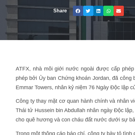
Share
ATFX, nhà môi giới nước ngoài được cấp phép 
phép bởi Ủy ban Chứng khoán Jordan, đã công bố
Emmar Towers, nhân kỷ niệm 76 Ngày Độc lập 
Công ty thay mặt cơ quan hành chính và nhân vi
Thái tử Hussein bin Abdullah nhân ngày Độc lập,
cho quê hương và con cháu đất nước dưới sự bả
Trong một thông cáo báo chí, công ty bày tỏ tì