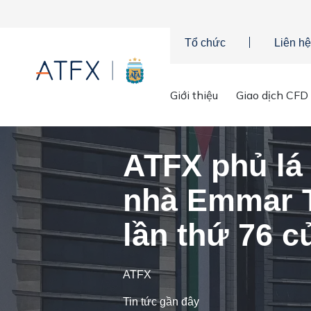
Tổ chức
Liên hệ
Trang chủ
»
Tin tức công ty
»
ATFX phủ lá cờ cao nhất của 
Giới thiệu
Giao dịch CFD
ATFX phủ lá 
nhà Emmar T
lần thứ 76 
ATFX
Tin tức gần đây