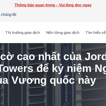
Thông báo quan trọng – Vui lòng đọc ngay
 chúng tôi
Jordan lên tòa nhà Emmar Towers để kỷ niệm Ngày Độc lập lần t
Thị trường giao dịch
Nền tảng giao dịch
Tìm hiểu về
cờ cao nhất của Jord
owers để kỷ niệm Ng
của Vương quốc này