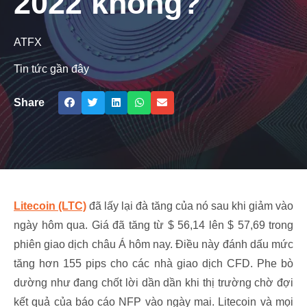
2022 không?
ATFX
Tin tức gần đây
Share
Litecoin (LTC)
đã lấy lại đà tăng của nó sau khi giảm vào
ngày hôm qua. Giá đã tăng từ $ 56,14 lên $ 57,69 trong
phiên giao dịch châu Á hôm nay. Điều này đánh dấu mức
tăng hơn 155 pips cho các nhà giao dịch CFD. Phe bò
dường như đang chốt lời dần dần khi thị trường chờ đợi
kết quả của báo cáo NFP vào ngày mai. Litecoin và mọi