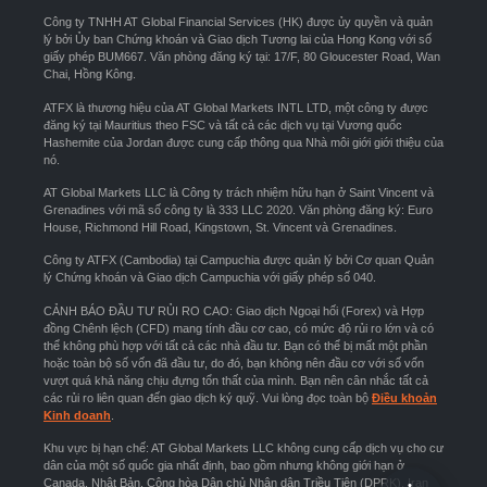
Công ty TNHH AT Global Financial Services (HK) được ủy quyền và quản
lý bởi Ủy ban Chứng khoán và Giao dịch Tương lai của Hong Kong với số
giấy phép BUM667. Văn phòng đăng ký tại: 17/F, 80 Gloucester Road, Wan
Chai, Hồng Kông.
ATFX là thương hiệu của AT Global Markets INTL LTD, một công ty được
đăng ký tại Mauritius theo FSC và tất cả các dịch vụ tại Vương quốc
Hashemite của Jordan được cung cấp thông qua Nhà môi giới giới thiệu của
nó.
AT Global Markets LLC là Công ty trách nhiệm hữu hạn ở Saint Vincent và
Grenadines với mã số công ty là 333 LLC 2020. Văn phòng đăng ký: Euro
House, Richmond Hill Road, Kingstown, St. Vincent và Grenadines.
Công ty ATFX (Cambodia) tại Campuchia được quản lý bởi Cơ quan Quản
lý Chứng khoán và Giao dịch Campuchia với giấy phép số 040.
CẢNH BÁO ĐẦU TƯ RỦI RO CAO: Giao dịch Ngoại hối (Forex) và Hợp
đồng Chênh lệch (CFD) mang tính đầu cơ cao, có mức độ rủi ro lớn và có
thể không phù hợp với tất cả các nhà đầu tư. Bạn có thể bị mất một phần
hoặc toàn bộ số vốn đã đầu tư, do đó, bạn không nên đầu cơ với số vốn
vượt quá khả năng chịu đựng tổn thất của mình. Bạn nên cân nhắc tất cả
các rủi ro liên quan đến giao dịch ký quỹ. Vui lòng đọc toàn bộ
Điều khoản
Kinh doanh
.
Khu vực bị hạn chế: AT Global Markets LLC không cung cấp dịch vụ cho cư
dân của một số quốc gia nhất định, bao gồm nhưng không giới hạn ở
Canada, Nhật Bản, Cộng hòa Dân chủ Nhân dân Triều Tiên (DPRK), Iran