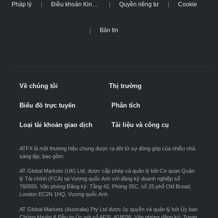
Pháp lý
Điều khoản Kinh doanh
Quyền riêng tư
Cookie
Bản tin
Về chúng tôi
Thị trường
Biểu đồ trực tuyến
Phân tích
Loại tài khoản giao dịch
Tài liệu và công cụ
ATFX là một thương hiệu chung được ra đời từ sự đóng góp của nhiều nhà
sáng lập, bao gồm:
AT Global Markets (UK) Ltd, được cấp phép và quản lý bởi Cơ quan Quản
lý Tài chính (FCA) tại Vương quốc Anh với đăng ký doanh nghiệp số
760555. Văn phòng Đăng ký: Tầng 42, Phòng 35C, số 25 phố Old Broad,
London EC2N 1HQ, Vương quốc Anh.
AT Global Markets (Australia) Pty Ltd được ủy quyền và quản lý bởi Ủy ban
Chứng khoán & Đầu tư Úc với số AFSL 418036. Văn phòng đăng ký: Tower