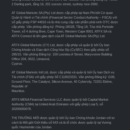
2 Darling park, tầng 16, 201 sussex street, sydney nsw 2000.
AT Global Markets SA (Pty) Ltd được cấp phép tại Nam Phi bởi Cơ quan
Quản lý Hành vi Tài chính (Financial Sector Conduct Authority – FSCA) với
số giấy phép FSP 44816 và là nhà cung cấp sản phẩm phái sinh OTC được
cấp phép. Văn phòng đăng ký: Phòng 1801B, Tầng 18, Tòa nhà Portside
Tower, số 4 đường Bree, Cape Town, Western Cape 8001. ATFX SA và
ATFX Connect là tên giao dịch của AT Global Markets SA (Pty) Ltd.
ATFX Global Markets (CY) Ltd, được cấp phép và quản lý bởi Ủy ban
Chứng khoán và Giao dịch Cộng hòa Síp (CySEC) theo giấy phép số
285/15. Văn phòng Đăng ký: 159 Leontiou A ‘Street, Maryvonne Building
Office 204, 3022, Limassol,
Cyprus.
AT Global Markets Intl Ltd, được cấp phép và quản lý bởi Ủy ban Dịch vụ
Tài chính (FSA) với giấy phép Số C118023331. Văn phòng Đăng ký: G08,
Ground Floor, The Catalyst, Silicon Avenue, 40 Cybercity, 72201 Ebène,
Republic of
Mauritius.
ATFX MENA Financial Services LLC được quản lý bởi Capital Market
Authority (CMA) tại United Arab Emirates với giấy phép Loại 5, số
20200000078.
THỊ TRƯỜNG MỚI được quản lý bởi Ủy ban Chứng khoán Jordan với tư
cách là Môi giới Giới thiệu số 643 và là tổ chức được quản lý tại Vương
quốc Hashemite của Jordan.