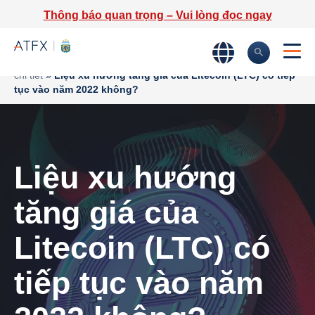
Thông báo quan trọng – Vui lòng đọc ngay
Trang chủ
»
Phân tích thị trường
»
Tin tức thị trường & Thông tin
chi tiết
»
Liệu xu hướng tăng giá của Litecoin (LTC) có tiếp
tục vào năm 2022 không?
Liệu xu hướng
tăng giá của
Litecoin (LTC) có
tiếp tục vào năm