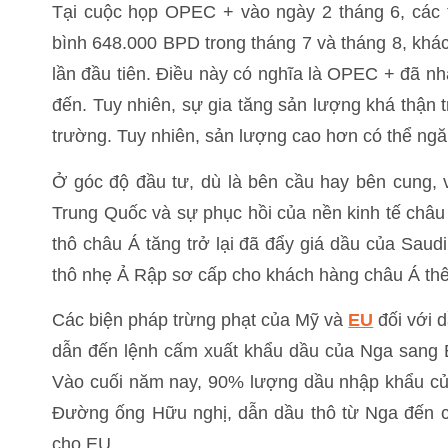
Tại cuộc họp OPEC + vào ngày 2 tháng 6, các t
bình 648.000 BPD trong tháng 7 và tháng 8, khá
lần đầu tiên. Điều này có nghĩa là OPEC + đã n
đến. Tuy nhiên, sự gia tăng sản lượng khá thận 
trường. Tuy nhiên, sản lượng cao hơn có thể ngăn 
Ở góc độ đầu tư, dù là bên cầu hay bên cung, v
Trung Quốc và sự phục hồi của nền kinh tế châu
thô châu Á tăng trở lại đã đẩy giá dầu của Saud
thô nhẹ Ả Rập sơ cấp cho khách hàng châu Á th
Các biện pháp trừng phạt của Mỹ và
EU
đối với 
dẫn đến lệnh cấm xuất khẩu dầu của Nga sang 
Vào cuối năm nay, 90% lượng dầu nhập khẩu củ
Đường ống Hữu nghị, dẫn dầu thô từ Nga đến 
cho EU.