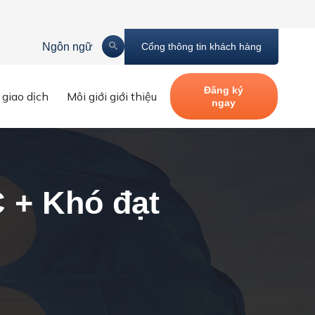
Ngôn ngữ
Cổng thông tin khách hàng
Đăng ký
 giao dịch
Môi giới giới thiệu
ngay
 tiêu sản xuất?
C + Khó đạt