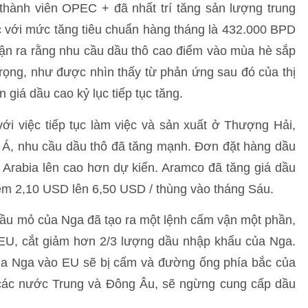
hành viên OPEC + đã nhất trí tăng sản lượng trung
c với mức tăng tiêu chuẩn hàng tháng là 432.000 BPD
hận ra rằng nhu cầu dầu thô cao điểm vào mùa hè sắp
trọng, như được nhìn thấy từ phản ứng sau đó của thị
giá dầu cao kỷ lục tiếp tục tăng.
ới việc tiếp tục làm việc và sản xuất ở Thượng Hải,
 Á, nhu cầu dầu thô đã tăng mạnh. Đơn đặt hàng dầu
i Arabia lên cao hơn dự kiến. Aramco đã tăng giá dầu
êm 2,10 USD lên 6,50 USD / thùng vào tháng Sáu.
dầu mỏ của Nga đã tạo ra một lệnh cấm vận một phần,
EU, cắt giảm hơn 2/3 lượng dầu nhập khẩu của Nga.
a Nga vào EU sẽ bị cấm và đường ống phía bắc của
các nước Trung và Đông Âu, sẽ ngừng cung cấp dầu