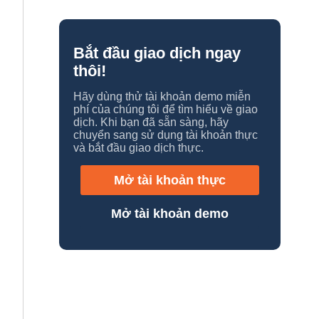
Bắt đầu giao dịch ngay
thôi!
Hãy dùng thử tài khoản demo miễn
phí của chúng tôi để tìm hiểu về giao
dịch. Khi bạn đã sẵn sàng, hãy
chuyển sang sử dụng tài khoản thực
và bắt đầu giao dịch thực.
Mở tài khoản thực
Mở tài khoản demo