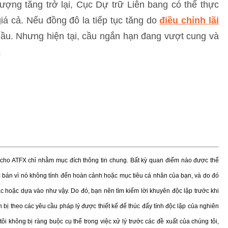
 lượng tăng trở lại, Cục Dự trữ Liên bang có thể thực
iá cả. Nếu đồng đô la tiếp tục tăng do
điều chỉnh lãi
 dầu. Nhưng hiện tại, cầu ngắn hạn đang vượt cung và
.
ị cho ATFX chỉ nhằm mục đích thông tin chung. Bất kỳ quan điểm nào được thể
bán vì nó không tính đến hoàn cảnh hoặc mục tiêu cá nhân của bạn, và do đó
ác hoặc dựa vào như vậy. Do đó, bạn nên tìm kiếm lời khuyên độc lập trước khi
 bị theo các yêu cầu pháp lý được thiết kế để thúc đẩy tính độc lập của nghiên
tôi không bị ràng buộc cụ thể trong việc xử lý trước các đề xuất của chúng tôi,