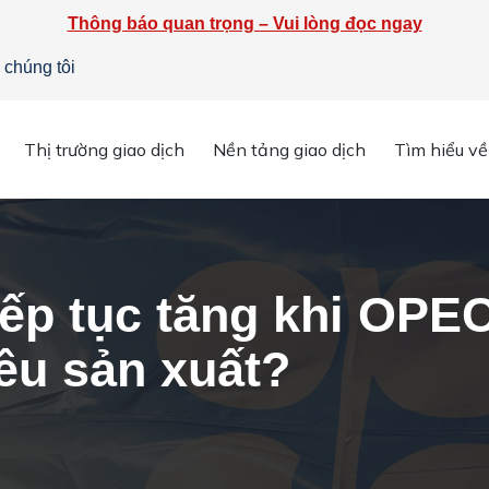
Thông báo quan trọng – Vui lòng đọc ngay
 chúng tôi
Thị trường giao dịch
Nền tảng giao dịch
Tìm hiểu về
n chi tiết
»
Giá dầu sẽ tiếp tục tăng khi OPEC + Khó đạt được mục
iếp tục tăng khi OPE
êu sản xuất?