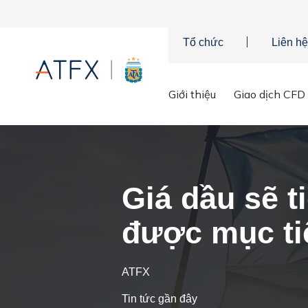
Tổ chức
Liên hệ
Giới thiệu
Giao dịch CFD
Trang chủ
»
Phân tích thị trường
»
Tin tức thị trường & Thông ti
Giá dầu sẽ t
được mục ti
ATFX
Tin tức gần đây