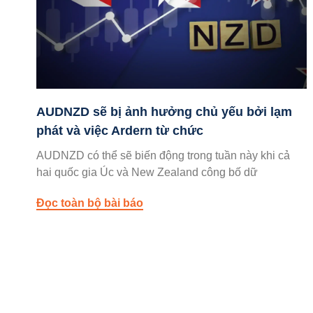
AUDNZD sẽ bị ảnh hưởng chủ yếu bởi lạm
phát và việc Ardern từ chức
AUDNZD có thể sẽ biến động trong tuần này khi cả
hai quốc gia Úc và New Zealand công bố dữ
Đọc toàn bộ bài báo