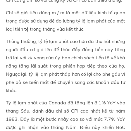
CPI cắt giảm so với cùng kỳ và CPI cơ bản theo tháng.
Chỉ số giá tiêu dùng m / m là một dữ liệu kinh tế quan
trọng được sử dụng để đo lường tỷ lệ lạm phát của một
loại tiền tệ trong tháng vừa kết thúc.
Thông thường, tỷ lệ lạm phát cao hơn đã thu hút những
người đầu cơ giá lên để thúc đẩy đồng tiền này tăng
trở lại với kỳ vọng của ủy ban chính sách tiền tệ về khả
năng tăng lãi suất trong phiên họp tiếp theo của họ.
Ngược lại, tỷ lệ lạm phát thấp hơn có lợi cho phe gấu vì
phe bò sẽ biến mất để chuyển sang các khoản đầu tư
khác.
Tỷ lệ lạm phát của Canada đã tăng lên 8,1% YoY vào
tháng Sáu, đánh dấu chỉ số CPI cao nhất kể từ năm
1983. Đây là một bước nhảy cao so với mức 7,7% YoY
được ghi nhận vào tháng Năm. Điều này khiến BoC