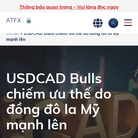
Thông báo quan trọng – Vui lòng đọc ngay
Trang chủ
»
Phân tích thị trường
»
Tin tức thị trường & Thông tin
chi tiết
»
USDCAD Bulls chiếm ưu thế do đồng đô la Mỹ
mạnh lên
USDCAD Bulls
chiếm ưu thế do
đồng đô la Mỹ
mạnh lên