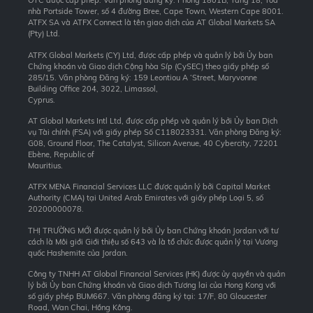
OTC được cấp phép. Văn phòng đăng ký: Phòng 1801B, Tầng 18, Tòa
nhà Portside Tower, số 4 đường Bree, Cape Town, Western Cape 8001.
ATFX SA và ATFX Connect là tên giao dịch của AT Global Markets SA
(Pty) Ltd.
ATFX Global Markets (CY) Ltd, được cấp phép và quản lý bởi Ủy ban
Chứng khoán và Giao dịch Cộng hòa Síp (CySEC) theo giấy phép số
285/15. Văn phòng Đăng ký: 159 Leontiou A ‘Street, Maryvonne
Building Office 204, 3022, Limassol,
Cyprus.
AT Global Markets Intl Ltd, được cấp phép và quản lý bởi Ủy ban Dịch
vụ Tài chính (FSA) với giấy phép Số C118023331. Văn phòng Đăng ký:
G08, Ground Floor, The Catalyst, Silicon Avenue, 40 Cybercity, 72201
Ebène, Republic of
Mauritius.
ATFX MENA Financial Services LLC được quản lý bởi Capital Market
Authority (CMA) tại United Arab Emirates với giấy phép Loại 5, số
20200000078.
THỊ TRƯỜNG MỚI được quản lý bởi Ủy ban Chứng khoán Jordan với tư
cách là Môi giới Giới thiệu số 643 và là tổ chức được quản lý tại Vương
quốc Hashemite của Jordan.
Công ty TNHH AT Global Financial Services (HK) được ủy quyền và quản
lý bởi Ủy ban Chứng khoán và Giao dịch Tương lai của Hong Kong với
số giấy phép BUM667. Văn phòng đăng ký tại: 17/F, 80 Gloucester
Road, Wan Chai, Hồng Kông.