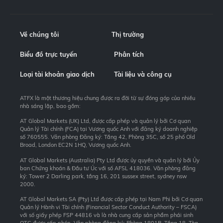
Về chúng tôi
Thị trường
Biểu đồ trực tuyến
Phân tích
Loại tài khoản giao dịch
Tài liệu và công cụ
ATFX là một thương hiệu chung được ra đời từ sự đóng góp của nhiều
nhà sáng lập, bao gồm:
AT Global Markets (UK) Ltd, được cấp phép và quản lý bởi Cơ quan
Quản lý Tài chính (FCA) tại Vương quốc Anh với đăng ký doanh nghiệp
số 760555. Văn phòng Đăng ký: Tầng 42, Phòng 35C, số 25 phố Old
Broad, London EC2N 1HQ, Vương quốc Anh.
AT Global Markets (Australia) Pty Ltd được ủy quyền và quản lý bởi Ủy
ban Chứng khoán & Đầu tư Úc với số AFSL 418036. Văn phòng đăng
ký: Tower 2 Darling park, tầng 16, 201 sussex street, sydney nsw
2000.
AT Global Markets SA (Pty) Ltd được cấp phép tại Nam Phi bởi Cơ quan
Quản lý Hành vi Tài chính (Financial Sector Conduct Authority – FSCA)
với số giấy phép FSP 44816 và là nhà cung cấp sản phẩm phái sinh