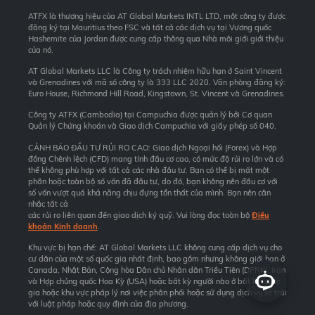
ATFX là thương hiệu của AT Global Markets INTL LTD, một công ty được
đăng ký tại Mauritius theo FSC và tất cả các dịch vụ tại Vương quốc
Hashemite của Jordan được cung cấp thông qua Nhà môi giới giới thiệu
của nó.
AT Global Markets LLC là Công ty trách nhiệm hữu hạn ở Saint Vincent
và Grenadines với mã số công ty là 333 LLC 2020. Văn phòng đăng ký:
Euro House, Richmond Hill Road, Kingstown, St. Vincent và Grenadines.
Công ty ATFX (Cambodia) tại Campuchia được quản lý bởi Cơ quan
Quản lý Chứng khoán và Giao dịch Campuchia với giấy phép số 040.
CẢNH BÁO ĐẦU TƯ RỦI RO CAO: Giao dịch Ngoại hối (Forex) và Hợp
đồng Chênh lệch (CFD) mang tính đầu cơ cao, có mức độ rủi ro lớn và có
thể không phù hợp với tất cả các nhà đầu tư. Bạn có thể bị mất một
phần hoặc toàn bộ số vốn đã đầu tư, do đó, bạn không nên đầu cơ với
số vốn vượt quá khả năng chịu đựng tổn thất của mình. Bạn nên cân
nhắc tất cả
các rủi ro liên quan đến giao dịch ký quỹ. Vui lòng đọc toàn bộ
Điều
khoản Kinh doanh
.
Khu vực bị hạn chế: AT Global Markets LLC không cung cấp dịch vụ cho
cư dân của một số quốc gia nhất định, bao gồm nhưng không giới hạn ở
Canada, Nhật Bản, Cộng hòa Dân chủ Nhân dân Triều Tiên (DPRK), Iran
và Hợp chủng quốc Hoa Kỳ (USA) hoặc bất kỳ người nào ở bất kỳ quốc
gia hoặc khu vực pháp lý nơi việc phân phối hoặc sử dụng dịch vụ sẽ trái
với luật pháp hoặc quy định của địa phương.