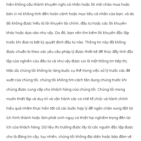
hiện không cấu thành khuyến nghị cá nhân hoặc lời mời chào mua hoặc
bán vì nó không tính đến hoàn cảnh hoặc mục tiêu cá nhân của bạn, và do
đó không được hiểu là lời khuyên tài chính, đầu tư hoặc các lời khuyên
khác hoặc dựa vào như vậy. Do đó, bạn nên tìm kiếm lời khuyên độc lập
trước khi đưa ra bất kỳ quyết định đầu tư nào. Thông tin này đã không
được chuẩn bị theo các yêu cầu pháp lý được thiết kế để thúc đẩy tính độc
lập của nghiên cứu đầu tư và như vậy được coi là một thông tin tiếp thị.
Mặc dù chúng tôi không bị ràng buộc cụ thể trong việc xử lý trước các đề
xuất của chúng tôi, chúng tôi không tìm cách tận dụng chúng trước khi
chúng được cung cấp cho khách hàng của chúng tôi. Chúng tôi mong
muốn thiết lập và duy trì và vận hành các cơ chế tổ chức và hành chính
hiệu quả nhằm thực hiện tất cả các bước hợp lý để ngăn chặn xung đột lợi
ích hình thành hoặc làm phát sinh nguy cơ thiệt hại nghiêm trọng đến lợi
ích của khách hàng. Dữ liệu thị trường được lấy từ các nguồn độc lập được
cho là đáng tin cậy, tuy nhiên, chúng tôi không đại diện hoặc bảo đảm về