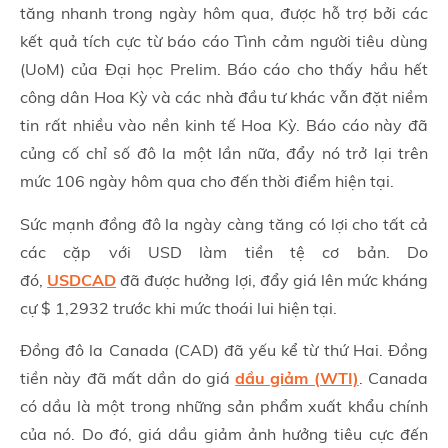
tăng nhanh trong ngày hôm qua, được hỗ trợ bởi các
kết quả tích cực từ báo cáo Tình cảm người tiêu dùng
(UoM) của Đại học Prelim. Báo cáo cho thấy hầu hết
công dân Hoa Kỳ và các nhà đầu tư khác vẫn đặt niềm
tin rất nhiều vào nền kinh tế Hoa Kỳ. Báo cáo này đã
củng cố chỉ số đô la một lần nữa, đẩy nó trở lại trên
mức 106 ngày hôm qua cho đến thời điểm hiện tại.
Sức mạnh đồng đô la ngày càng tăng có lợi cho tất cả
các cặp với USD làm tiền tệ cơ bản. Do
đó,
USDCAD
đã được hưởng lợi, đẩy giá lên mức kháng
cự $ 1,2932 trước khi mức thoái lui hiện tại.
Đồng đô la Canada (CAD) đã yếu kể từ thứ Hai. Đồng
tiền này đã mất dần do giá
dầu giảm (WTI)
. Canada
có dầu là một trong những sản phẩm xuất khẩu chính
của nó. Do đó, giá dầu giảm ảnh hưởng tiêu cực đến