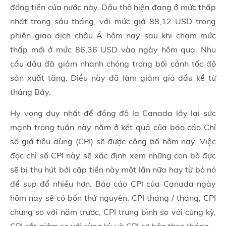
đồng tiền của nước này. Dầu thô hiện đang ở mức thấp
nhất trong sáu tháng, với mức giá 88,12 USD trong
phiên giao dịch châu Á hôm nay sau khi chạm mức
thấp mới ở mức 86,36 USD vào ngày hôm qua. Nhu
cầu dầu đã giảm nhanh chóng trong bối cảnh tốc độ
sản xuất tăng. Điều này đã làm giảm giá dầu kể từ
tháng Bảy.
Hy vọng duy nhất để đồng đô la Canada lấy lại sức
mạnh trong tuần này nằm ở kết quả của báo cáo Chỉ
số giá tiêu dùng (CPI) sẽ được công bố hôm nay. Việc
đọc chỉ số CPI này sẽ xác định xem những con bò đực
sẽ bị thu hút bởi cặp tiền này một lần nữa hay từ bỏ nó
để sụp đổ nhiều hơn. Báo cáo CPI của Canada ngày
hôm nay sẽ có bốn thứ nguyên: CPI tháng / tháng, CPI
chung so với năm trước, CPI trung bình so với cùng kỳ,