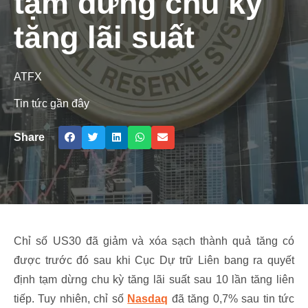
tạm dừng chu kỳ
tăng lãi suất
ATFX
Tin tức gần đây
Share
Chỉ số US30 đã giảm và xóa sạch thành quả tăng có
được trước đó sau khi Cục Dự trữ Liên bang ra quyết
định tạm dừng chu kỳ tăng lãi suất sau 10 lần tăng liên
tiếp. Tuy nhiên, chỉ số
Nasdaq
đã tăng 0,7% sau tin tức