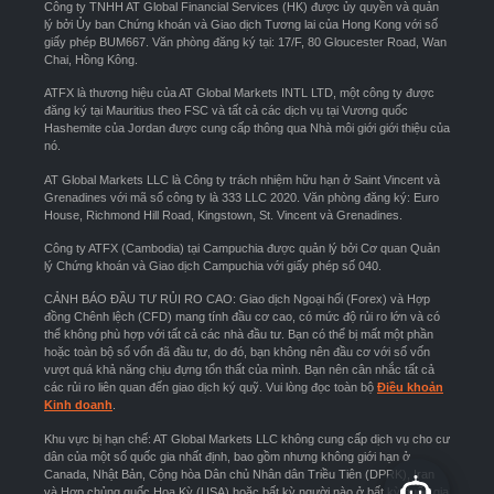
Công ty TNHH AT Global Financial Services (HK) được ủy quyền và quản
lý bởi Ủy ban Chứng khoán và Giao dịch Tương lai của Hong Kong với số
giấy phép BUM667. Văn phòng đăng ký tại: 17/F, 80 Gloucester Road, Wan
Chai, Hồng Kông.
ATFX là thương hiệu của AT Global Markets INTL LTD, một công ty được
đăng ký tại Mauritius theo FSC và tất cả các dịch vụ tại Vương quốc
Hashemite của Jordan được cung cấp thông qua Nhà môi giới giới thiệu của
nó.
AT Global Markets LLC là Công ty trách nhiệm hữu hạn ở Saint Vincent và
Grenadines với mã số công ty là 333 LLC 2020. Văn phòng đăng ký: Euro
House, Richmond Hill Road, Kingstown, St. Vincent và Grenadines.
Công ty ATFX (Cambodia) tại Campuchia được quản lý bởi Cơ quan Quản
lý Chứng khoán và Giao dịch Campuchia với giấy phép số 040.
CẢNH BÁO ĐẦU TƯ RỦI RO CAO: Giao dịch Ngoại hối (Forex) và Hợp
đồng Chênh lệch (CFD) mang tính đầu cơ cao, có mức độ rủi ro lớn và có
thể không phù hợp với tất cả các nhà đầu tư. Bạn có thể bị mất một phần
hoặc toàn bộ số vốn đã đầu tư, do đó, bạn không nên đầu cơ với số vốn
vượt quá khả năng chịu đựng tổn thất của mình. Bạn nên cân nhắc tất cả
các rủi ro liên quan đến giao dịch ký quỹ. Vui lòng đọc toàn bộ
Điều khoản
Kinh doanh
.
Khu vực bị hạn chế: AT Global Markets LLC không cung cấp dịch vụ cho cư
dân của một số quốc gia nhất định, bao gồm nhưng không giới hạn ở
Canada, Nhật Bản, Cộng hòa Dân chủ Nhân dân Triều Tiên (DPRK), Iran
và Hợp chủng quốc Hoa Kỳ (USA) hoặc bất kỳ người nào ở bất kỳ quốc gia