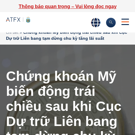
Thông báo quan trọng – Vui lòng đọc ngay
Trang chủ
»
Phân tích thị trường
»
Tin tức thị trường & Thông tin
chi tiết
»
Chứng khoán Mỹ biến động trái chiều sau khi Cục
Dự trữ Liên bang tạm dừng chu kỳ tăng lãi suất
Chứng khoán Mỹ
biến động trái
chiều sau khi Cục
Dự trữ Liên bang