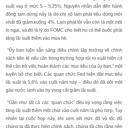
suất vay ở mức 5 – 5,25%. Nguyên nhân dẫn đến hành
động tạm dừng này là do chỉ số lạm phát tiêu dùng mới
nhất đã giảm xuống 4%. Lạm phát lõi vẫn còn là một mối
lo ngại, và đó là lý do FOMC cho biết họ có thể buộc phải
tăng lãi suất thêm vào mùa hè.
“Ủy ban luôn sẵn sàng điều chỉnh lập trường về chính
sách tiền tệ nếu cần trong trường hợp rủi ro xuất hiện có
thể cản trở việc hoàn thành các mục tiêu của ủy ban,” một
tuyên bố cho biết. Các quan chức Fed hiện đặt mục tiêu
lãi suất là 5,6% vào cuối năm nay – điều đó đã dội một
gáo nước lạnh vào hy vọng cắt giảm lãi suất.
“Gần như tất cả các ‘quan chức’ đều kỳ vọng rằng việc
tăng lãi suất thêm một chút vào cuối năm là phù hợp. Tuy
nhiên tại cuộc họp này, khi xem xét mức độ và tốc độ
chúng ta đã thực hiện chính sách, chúng tôi cho rằng nên