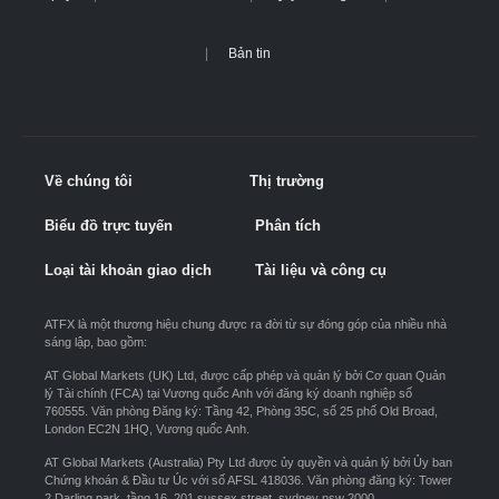
Bản tin
Về chúng tôi
Thị trường
Biểu đồ trực tuyến
Phân tích
Loại tài khoản giao dịch
Tài liệu và công cụ
ATFX là một thương hiệu chung được ra đời từ sự đóng góp của nhiều nhà
sáng lập, bao gồm:
AT Global Markets (UK) Ltd, được cấp phép và quản lý bởi Cơ quan Quản
lý Tài chính (FCA) tại Vương quốc Anh với đăng ký doanh nghiệp số
760555. Văn phòng Đăng ký: Tầng 42, Phòng 35C, số 25 phố Old Broad,
London EC2N 1HQ, Vương quốc Anh.
AT Global Markets (Australia) Pty Ltd được ủy quyền và quản lý bởi Ủy ban
Chứng khoán & Đầu tư Úc với số AFSL 418036. Văn phòng đăng ký: Tower
2 Darling park, tầng 16, 201 sussex street, sydney nsw 2000.