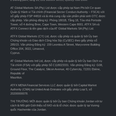
AT Global Markets SA (Pty) Ltd được cấp phép tại Nam Phi bởi Cơ quan
Quản lý Hành vi Tài chính (Financial Sector Conduct Authority – FSCA) với
số giấy phép FSP 44816 và là nhà cung cấp sản phẩm phái sinh OTC được
cấp phép. Văn phòng đăng ký: Phòng 1801B, Tầng 18, Tòa nhà Portside
Tower, số 4 đường Bree, Cape Town, Western Cape 8001. ATFX SA và
ATFX Connect là tên giao dịch của AT Global Markets SA (Pty) Ltd.
ATFX Global Markets (CY) Ltd, được cấp phép và quản lý bởi Ủy ban
Chứng khoán và Giao dịch Cộng hòa Síp (CySEC) theo giấy phép số
285/15. Văn phòng Đăng ký: 159 Leontiou A ‘Street, Maryvonne Building
Office 204, 3022, Limassol,
Cyprus.
AT Global Markets Intl Ltd, được cấp phép và quản lý bởi Ủy ban Dịch vụ
Tài chính (FSA) với giấy phép Số C118023331. Văn phòng Đăng ký: G08,
Ground Floor, The Catalyst, Silicon Avenue, 40 Cybercity, 72201 Ebène,
Republic of
Mauritius.
ATFX MENA Financial Services LLC được quản lý bởi Capital Market
Authority (CMA) tại United Arab Emirates với giấy phép Loại 5, số
20200000078.
THỊ TRƯỜNG MỚI được quản lý bởi Ủy ban Chứng khoán Jordan với tư
cách là Môi giới Giới thiệu số 643 và là tổ chức được quản lý tại Vương
quốc Hashemite của Jordan.