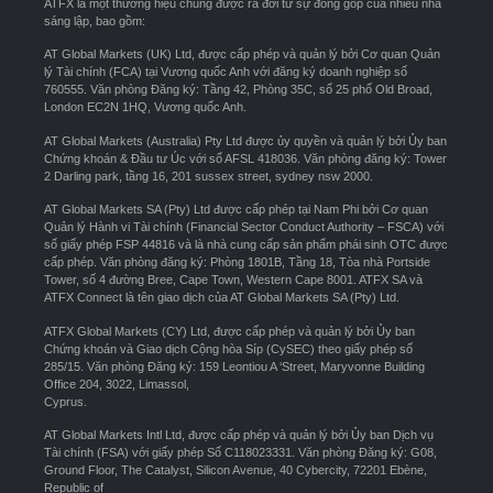
ATFX là một thương hiệu chung được ra đời từ sự đóng góp của nhiều nhà
sáng lập, bao gồm:
AT Global Markets (UK) Ltd, được cấp phép và quản lý bởi Cơ quan Quản
lý Tài chính (FCA) tại Vương quốc Anh với đăng ký doanh nghiệp số
760555. Văn phòng Đăng ký: Tầng 42, Phòng 35C, số 25 phố Old Broad,
London EC2N 1HQ, Vương quốc Anh.
AT Global Markets (Australia) Pty Ltd được ủy quyền và quản lý bởi Ủy ban
Chứng khoán & Đầu tư Úc với số AFSL 418036. Văn phòng đăng ký: Tower
2 Darling park, tầng 16, 201 sussex street, sydney nsw 2000.
AT Global Markets SA (Pty) Ltd được cấp phép tại Nam Phi bởi Cơ quan
Quản lý Hành vi Tài chính (Financial Sector Conduct Authority – FSCA) với
số giấy phép FSP 44816 và là nhà cung cấp sản phẩm phái sinh OTC được
cấp phép. Văn phòng đăng ký: Phòng 1801B, Tầng 18, Tòa nhà Portside
Tower, số 4 đường Bree, Cape Town, Western Cape 8001. ATFX SA và
ATFX Connect là tên giao dịch của AT Global Markets SA (Pty) Ltd.
ATFX Global Markets (CY) Ltd, được cấp phép và quản lý bởi Ủy ban
Chứng khoán và Giao dịch Cộng hòa Síp (CySEC) theo giấy phép số
285/15. Văn phòng Đăng ký: 159 Leontiou A ‘Street, Maryvonne Building
Office 204, 3022, Limassol,
Cyprus.
AT Global Markets Intl Ltd, được cấp phép và quản lý bởi Ủy ban Dịch vụ
Tài chính (FSA) với giấy phép Số C118023331. Văn phòng Đăng ký: G08,
Ground Floor, The Catalyst, Silicon Avenue, 40 Cybercity, 72201 Ebène,
Republic of