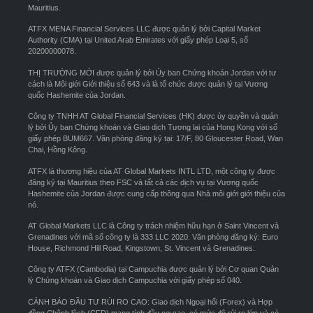
Mauritius.
ATFX MENA Financial Services LLC được quản lý bởi Capital Market
Authority (CMA) tại United Arab Emirates với giấy phép Loại 5, số
20200000078.
THỊ TRƯỜNG MỚI được quản lý bởi Ủy ban Chứng khoán Jordan với tư
cách là Môi giới Giới thiệu số 643 và là tổ chức được quản lý tại Vương
quốc Hashemite của Jordan.
Công ty TNHH AT Global Financial Services (HK) được ủy quyền và quản
lý bởi Ủy ban Chứng khoán và Giao dịch Tương lai của Hong Kong với số
giấy phép BUM667. Văn phòng đăng ký tại: 17/F, 80 Gloucester Road, Wan
Chai, Hồng Kông.
ATFX là thương hiệu của AT Global Markets INTL LTD, một công ty được
đăng ký tại Mauritius theo FSC và tất cả các dịch vụ tại Vương quốc
Hashemite của Jordan được cung cấp thông qua Nhà môi giới giới thiệu của
nó.
AT Global Markets LLC là Công ty trách nhiệm hữu hạn ở Saint Vincent và
Grenadines với mã số công ty là 333 LLC 2020. Văn phòng đăng ký: Euro
House, Richmond Hill Road, Kingstown, St. Vincent và Grenadines.
Công ty ATFX (Cambodia) tại Campuchia được quản lý bởi Cơ quan Quản
lý Chứng khoán và Giao dịch Campuchia với giấy phép số 040.
CẢNH BÁO ĐẦU TƯ RỦI RO CAO: Giao dịch Ngoại hối (Forex) và Hợp
đồng Chênh lệch (CFD) mang tính đầu cơ cao, có mức độ rủi ro lớn và có