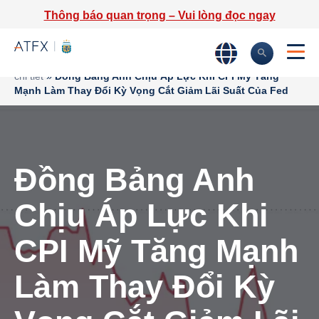
Thông báo quan trọng – Vui lòng đọc ngay
Trang chủ
»
Phân tích thị trường
»
Tin tức thị trường & Thông tin
chi tiết
»
Đồng Bảng Anh Chịu Áp Lực Khi CPI Mỹ Tăng
Mạnh Làm Thay Đổi Kỳ Vọng Cắt Giảm Lãi Suất Của Fed
Đồng Bảng Anh
Chịu Áp Lực Khi
CPI Mỹ Tăng Mạnh
Làm Thay Đổi Kỳ