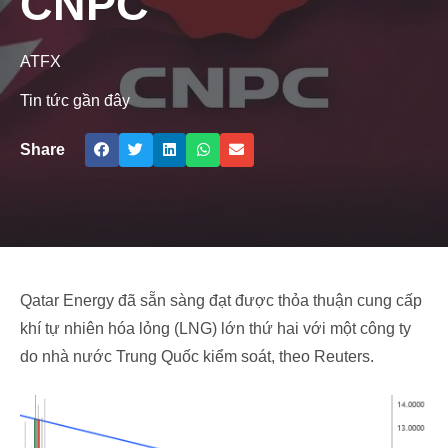
CNPC
ATFX
Tin tức gần đây
Share
Qatar Energy đã sẵn sàng đạt được thỏa thuận cung cấp
khí tự nhiên hóa lỏng (LNG) lớn thứ hai với một công ty
do nhà nước Trung Quốc kiểm soát, theo Reuters.