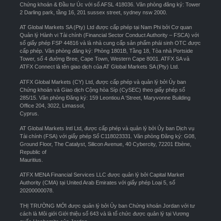
Chứng khoán & Đầu tư Úc với số AFSL 418036. Văn phòng đăng ký: Tower
2 Darling park, tầng 16, 201 sussex street, sydney nsw 2000.
AT Global Markets SA (Pty) Ltd được cấp phép tại Nam Phi bởi Cơ quan
Quản lý Hành vi Tài chính (Financial Sector Conduct Authority – FSCA) với
số giấy phép FSP 44816 và là nhà cung cấp sản phẩm phái sinh OTC được
cấp phép. Văn phòng đăng ký: Phòng 1801B, Tầng 18, Tòa nhà Portside
Tower, số 4 đường Bree, Cape Town, Western Cape 8001. ATFX SA và
ATFX Connect là tên giao dịch của AT Global Markets SA (Pty) Ltd.
ATFX Global Markets (CY) Ltd, được cấp phép và quản lý bởi Ủy ban
Chứng khoán và Giao dịch Cộng hòa Síp (CySEC) theo giấy phép số
285/15. Văn phòng Đăng ký: 159 Leontiou A ‘Street, Maryvonne Building
Office 204, 3022, Limassol,
Cyprus.
AT Global Markets Intl Ltd, được cấp phép và quản lý bởi Ủy ban Dịch vụ
Tài chính (FSA) với giấy phép Số C118023331. Văn phòng Đăng ký: G08,
Ground Floor, The Catalyst, Silicon Avenue, 40 Cybercity, 72201 Ebène,
Republic of
Mauritius.
ATFX MENA Financial Services LLC được quản lý bởi Capital Market
Authority (CMA) tại United Arab Emirates với giấy phép Loại 5, số
20200000078.
THỊ TRƯỜNG MỚI được quản lý bởi Ủy ban Chứng khoán Jordan với tư
cách là Môi giới Giới thiệu số 643 và là tổ chức được quản lý tại Vương