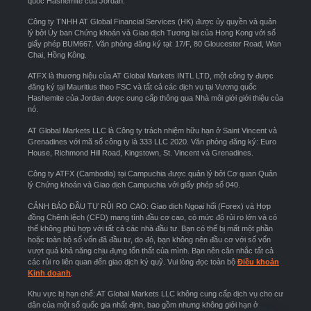
quốc Hashemite của Jordan.
Công ty TNHH AT Global Financial Services (HK) được ủy quyền và quản
lý bởi Ủy ban Chứng khoán và Giao dịch Tương lai của Hong Kong với số
giấy phép BUM667. Văn phòng đăng ký tại: 17/F, 80 Gloucester Road, Wan
Chai, Hồng Kông.
ATFX là thương hiệu của AT Global Markets INTL LTD, một công ty được
đăng ký tại Mauritius theo FSC và tất cả các dịch vụ tại Vương quốc
Hashemite của Jordan được cung cấp thông qua Nhà môi giới giới thiệu của
nó.
AT Global Markets LLC là Công ty trách nhiệm hữu hạn ở Saint Vincent và
Grenadines với mã số công ty là 333 LLC 2020. Văn phòng đăng ký: Euro
House, Richmond Hill Road, Kingstown, St. Vincent và Grenadines.
Công ty ATFX (Cambodia) tại Campuchia được quản lý bởi Cơ quan Quản
lý Chứng khoán và Giao dịch Campuchia với giấy phép số 040.
CẢNH BÁO ĐẦU TƯ RỦI RO CAO: Giao dịch Ngoại hối (Forex) và Hợp
đồng Chênh lệch (CFD) mang tính đầu cơ cao, có mức độ rủi ro lớn và có
thể không phù hợp với tất cả các nhà đầu tư. Bạn có thể bị mất một phần
hoặc toàn bộ số vốn đã đầu tư, do đó, bạn không nên đầu cơ với số vốn
vượt quá khả năng chịu đựng tổn thất của mình. Bạn nên cân nhắc tất cả
các rủi ro liên quan đến giao dịch ký quỹ. Vui lòng đọc toàn bộ
Điều khoản
Kinh doanh
.
Khu vực bị hạn chế: AT Global Markets LLC không cung cấp dịch vụ cho cư
dân của một số quốc gia nhất định, bao gồm nhưng không giới hạn ở