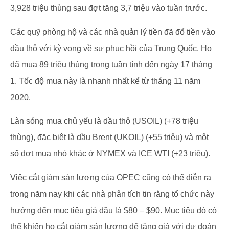
3,928 triệu thùng sau đợt tăng 3,7 triệu vào tuần trước.
Các quỹ phòng hộ và các nhà quản lý tiền đã đổ tiền vào
dầu thô với kỳ vọng về sự phục hồi của Trung Quốc. Họ
đã mua 89 triệu thùng trong tuần tính đến ngày 17 tháng
1. Tốc độ mua này là nhanh nhất kể từ tháng 11 năm
2020.
Làn sóng mua chủ yếu là dầu thô (USOIL) (+78 triệu
thùng), đặc biệt là dầu Brent (UKOIL) (+55 triệu) và một
số đợt mua nhỏ khác ở NYMEX và ICE WTI (+23 triệu).
Việc cắt giảm sản lượng của OPEC cũng có thể diễn ra
trong năm nay khi các nhà phân tích tin rằng tổ chức này
hướng đến mục tiêu giá dầu là $80 – $90. Mục tiêu đó có
thể khiến họ cắt giảm sản lượng để tăng giá với dự đoán