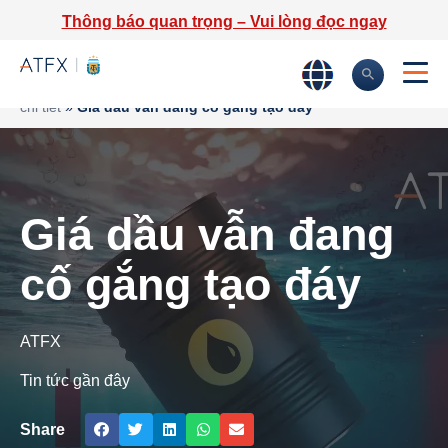
Thông báo quan trọng – Vui lòng đọc ngay
Trang chủ
»
Phân tích thị trường
»
Tin tức thị trường & Thông tin
chi tiết
»
Giá dầu vẫn đang cố gắng tạo đáy
Giá dầu vẫn đang
cố gắng tạo đáy
ATFX
Tin tức gần đây
Share