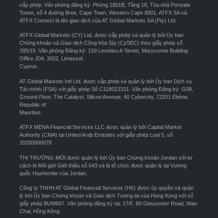
cấp phép. Văn phòng đăng ký: Phòng 1801B, Tầng 18, Tòa nhà Portside
Tower, số 4 đường Bree, Cape Town, Western Cape 8001. ATFX SA và
ATFX Connect là tên giao dịch của AT Global Markets SA (Pty) Ltd.
ATFX Global Markets (CY) Ltd, được cấp phép và quản lý bởi Ủy ban
Chứng khoán và Giao dịch Cộng hòa Síp (CySEC) theo giấy phép số
285/15. Văn phòng Đăng ký: 159 Leontiou A ‘Street, Maryvonne Building
Office 204, 3022, Limassol,
Cyprus.
AT Global Markets Intl Ltd, được cấp phép và quản lý bởi Ủy ban Dịch vụ
Tài chính (FSA) với giấy phép Số C118023331. Văn phòng Đăng ký: G08,
Ground Floor, The Catalyst, Silicon Avenue, 40 Cybercity, 72201 Ebène,
Republic of
Mauritius.
ATFX MENA Financial Services LLC được quản lý bởi Capital Market
Authority (CMA) tại United Arab Emirates với giấy phép Loại 5, số
20200000078.
THỊ TRƯỜNG MỚI được quản lý bởi Ủy ban Chứng khoán Jordan với tư
cách là Môi giới Giới thiệu số 643 và là tổ chức được quản lý tại Vương
quốc Hashemite của Jordan.
Công ty TNHH AT Global Financial Services (HK) được ủy quyền và quản
lý bởi Ủy ban Chứng khoán và Giao dịch Tương lai của Hong Kong với số
giấy phép BUM667. Văn phòng đăng ký tại: 17/F, 80 Gloucester Road, Wan
Chai, Hồng Kông.