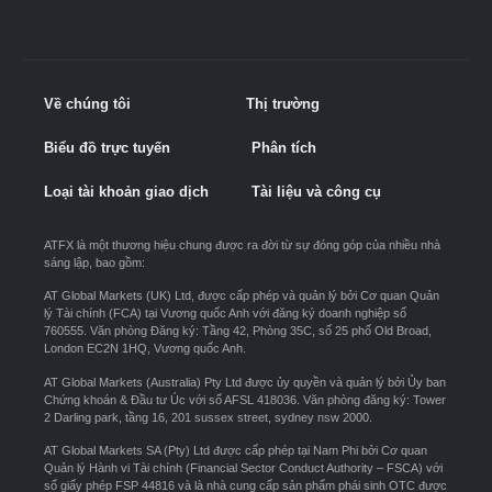
Về chúng tôi
Thị trường
Biểu đồ trực tuyến
Phân tích
Loại tài khoản giao dịch
Tài liệu và công cụ
ATFX là một thương hiệu chung được ra đời từ sự đóng góp của nhiều nhà
sáng lập, bao gồm:
AT Global Markets (UK) Ltd, được cấp phép và quản lý bởi Cơ quan Quản
lý Tài chính (FCA) tại Vương quốc Anh với đăng ký doanh nghiệp số
760555. Văn phòng Đăng ký: Tầng 42, Phòng 35C, số 25 phố Old Broad,
London EC2N 1HQ, Vương quốc Anh.
AT Global Markets (Australia) Pty Ltd được ủy quyền và quản lý bởi Ủy ban
Chứng khoán & Đầu tư Úc với số AFSL 418036. Văn phòng đăng ký: Tower
2 Darling park, tầng 16, 201 sussex street, sydney nsw 2000.
AT Global Markets SA (Pty) Ltd được cấp phép tại Nam Phi bởi Cơ quan
Quản lý Hành vi Tài chính (Financial Sector Conduct Authority – FSCA) với
số giấy phép FSP 44816 và là nhà cung cấp sản phẩm phái sinh OTC được