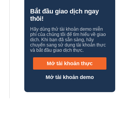
Bắt đầu giao dịch ngay
thôi!
Hãy dùng thử tài khoản demo miễn
phí của chúng tôi để tìm hiểu về giao
dịch. Khi bạn đã sẵn sàng, hãy
chuyển sang sử dụng tài khoản thực
và bắt đầu giao dịch thực.
Mở tài khoản thực
Mở tài khoản demo