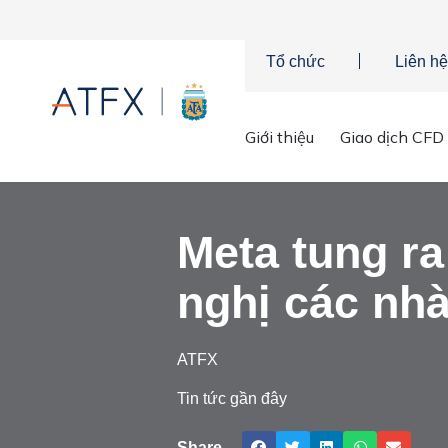
Tổ chức
Liên hệ
Trang chủ
»
Phân tích thị trường
»
Tin tức thị trường & Thông ti
Giới thiệu
Giao dịch CFD
Meta tung ra
nghị các nhà
ATFX
Tin tức gần đây
Share