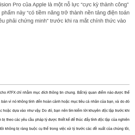
sion Pro của Apple là một nỗ lực “cực kỳ thành công”
n phẩm này “có tiềm năng trở thành nền tảng điện toán
iều phải chứng minh” trước khi ra mắt chính thức vào
ị cho ATFX chỉ nhằm mục đích thông tin chung. Bất kỳ quan điểm nào được thể
bán vì nó không tính đến hoàn cảnh hoặc mục tiêu cá nhân của bạn, và do đó
ác hoặc dựa vào như vậy. Do đó, bạn nên tìm kiếm lời khuyên độc lập trước khi
 bị theo các yêu cầu pháp lý được thiết kế để thúc đẩy tính độc lập của nghiên
tôi không bị ràng buộc cụ thể trong việc xử lý trước các đề xuất của chúng tôi,