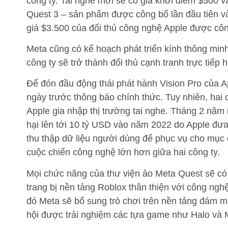
công ty. Tai nghe mới sẽ có giá khởi điểm $500 v
Quest 3 – sản phẩm được công bố lần đầu tiên vào
giá $3.500 của đối thủ công nghệ Apple được cô
Meta cũng có kế hoạch phát triển kính thông minh
công ty sẽ trở thành đối thủ cạnh tranh trực tiếp 
Để đón đầu động thái phát hành Vision Pro của Ap
ngày trước thông báo chính thức. Tuy nhiên, hai 
Apple gia nhập thị trường tai nghe. Tháng 2 năm 
hại lên tới 10 tỷ USD vào năm 2022 do Apple đ
thu thập dữ liệu người dùng để phục vụ cho mục 
cuộc chiến công nghệ lớn hơn giữa hai công ty.
Mọi chức năng của thư viện ảo Meta Quest sẽ có t
trang bị nền tảng Roblox thân thiện với công ng
đó Meta sẽ bổ sung trò chơi trên nền tảng đám
hội được trải nghiệm các tựa game như Halo và M