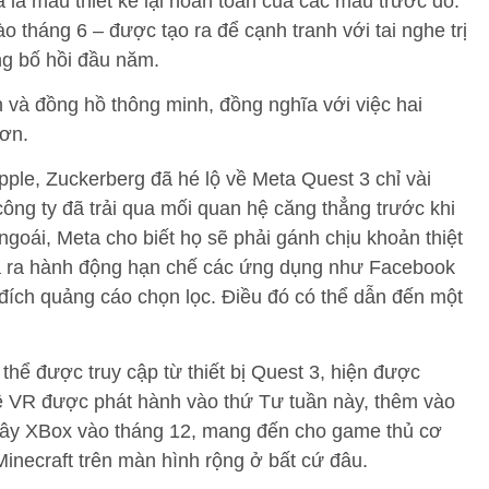
à là mẫu thiết kế lại hoàn toàn của các mẫu trước đó.
 tháng 6 – được tạo ra để cạnh tranh với tai nghe trị
ng bố hồi đầu năm.
 và đồng hồ thông minh, đồng nghĩa với việc hai
hơn.
ple, Zuckerberg đã hé lộ về Meta Quest 3 chỉ vài
công ty đã trải qua mối quan hệ căng thẳng trước khi
ngoái, Meta cho biết họ sẽ phải gánh chịu khoản thiệt
ưa ra hành động hạn chế các ứng dụng như Facebook
đích quảng cáo chọn lọc. Điều đó có thể dẫn đến một
hể được truy cập từ thiết bị Quest 3, hiện được
hệ VR được phát hành vào thứ Tư tuần này, thêm vào
 mây XBox vào tháng 12, mang đến cho game thủ cơ
inecraft trên màn hình rộng ở bất cứ đâu.