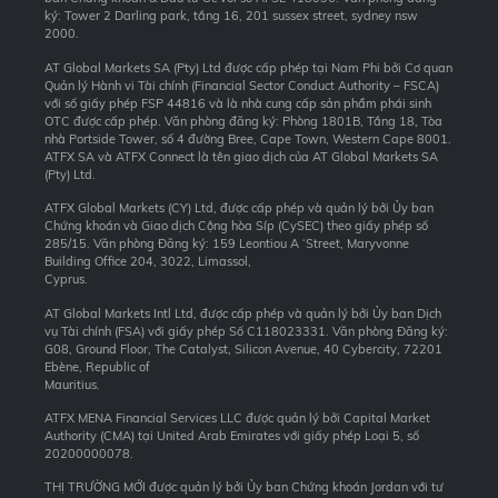
ký: Tower 2 Darling park, tầng 16, 201 sussex street, sydney nsw
2000.
AT Global Markets SA (Pty) Ltd được cấp phép tại Nam Phi bởi Cơ quan
Quản lý Hành vi Tài chính (Financial Sector Conduct Authority – FSCA)
với số giấy phép FSP 44816 và là nhà cung cấp sản phẩm phái sinh
OTC được cấp phép. Văn phòng đăng ký: Phòng 1801B, Tầng 18, Tòa
nhà Portside Tower, số 4 đường Bree, Cape Town, Western Cape 8001.
ATFX SA và ATFX Connect là tên giao dịch của AT Global Markets SA
(Pty) Ltd.
ATFX Global Markets (CY) Ltd, được cấp phép và quản lý bởi Ủy ban
Chứng khoán và Giao dịch Cộng hòa Síp (CySEC) theo giấy phép số
285/15. Văn phòng Đăng ký: 159 Leontiou A ‘Street, Maryvonne
Building Office 204, 3022, Limassol,
Cyprus.
AT Global Markets Intl Ltd, được cấp phép và quản lý bởi Ủy ban Dịch
vụ Tài chính (FSA) với giấy phép Số C118023331. Văn phòng Đăng ký:
G08, Ground Floor, The Catalyst, Silicon Avenue, 40 Cybercity, 72201
Ebène, Republic of
Mauritius.
ATFX MENA Financial Services LLC được quản lý bởi Capital Market
Authority (CMA) tại United Arab Emirates với giấy phép Loại 5, số
20200000078.
THỊ TRƯỜNG MỚI được quản lý bởi Ủy ban Chứng khoán Jordan với tư