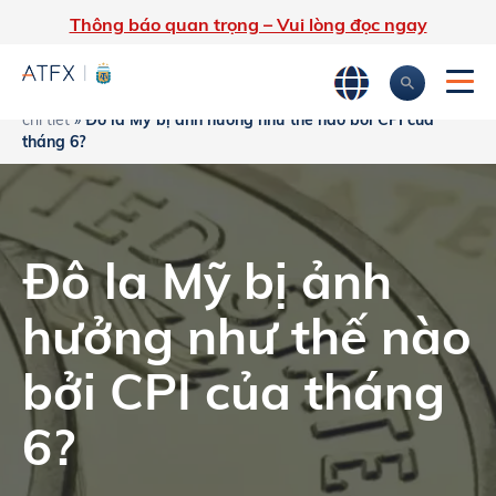
Thông báo quan trọng – Vui lòng đọc ngay
Trang chủ
»
Phân tích thị trường
»
Tin tức thị trường & Thông tin
chi tiết
»
Đô la Mỹ bị ảnh hưởng như thế nào bởi CPI của
tháng 6?
Đô la Mỹ bị ảnh
hưởng như thế nào
bởi CPI của tháng
6?