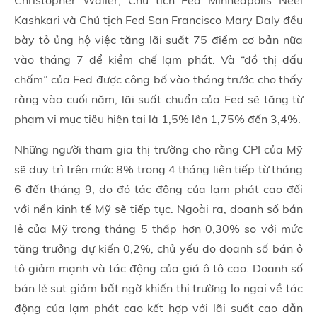
Christopher Waller, Chủ tịch Fed Minneapolis Neel
Kashkari và Chủ tịch Fed San Francisco Mary Daly đều
bày tỏ ủng hộ việc tăng lãi suất 75 điểm cơ bản nữa
vào tháng 7 để kiềm chế lạm phát. Và “đồ thị dấu
chấm” của Fed được công bố vào tháng trước cho thấy
rằng vào cuối năm, lãi suất chuẩn của Fed sẽ tăng từ
phạm vi mục tiêu hiện tại là 1,5% lên 1,75% đến 3,4%.
Những người tham gia thị trường cho rằng CPI của Mỹ
sẽ duy trì trên mức 8% trong 4 tháng liên tiếp từ tháng
6 đến tháng 9, do đó tác động của lạm phát cao đối
với nền kinh tế Mỹ sẽ tiếp tục. Ngoài ra, doanh số bán
lẻ của Mỹ trong tháng 5 thấp hơn 0,30% so với mức
tăng trưởng dự kiến 0,2%, chủ yếu do doanh số bán ô
tô giảm mạnh và tác động của giá ô tô cao. Doanh số
bán lẻ sụt giảm bất ngờ khiến thị trường lo ngại về tác
động của lạm phát cao kết hợp với lãi suất cao dẫn