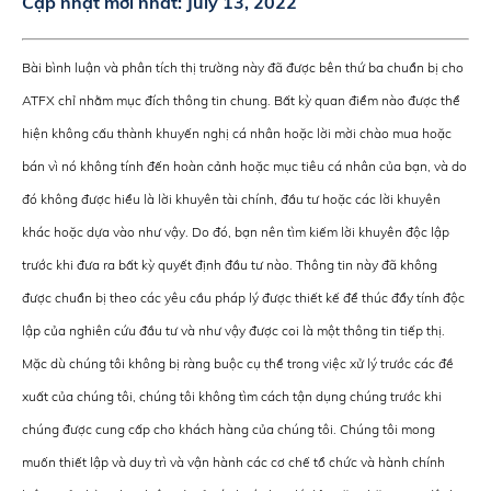
Cập nhật mới nhất:
July 13, 2022
Bài bình luận và phân tích thị trường này đã được bên thứ ba chuẩn bị cho
ATFX chỉ nhằm mục đích thông tin chung. Bất kỳ quan điểm nào được thể
hiện không cấu thành khuyến nghị cá nhân hoặc lời mời chào mua hoặc
bán vì nó không tính đến hoàn cảnh hoặc mục tiêu cá nhân của bạn, và do
đó không được hiểu là lời khuyên tài chính, đầu tư hoặc các lời khuyên
khác hoặc dựa vào như vậy. Do đó, bạn nên tìm kiếm lời khuyên độc lập
trước khi đưa ra bất kỳ quyết định đầu tư nào. Thông tin này đã không
được chuẩn bị theo các yêu cầu pháp lý được thiết kế để thúc đẩy tính độc
lập của nghiên cứu đầu tư và như vậy được coi là một thông tin tiếp thị.
Mặc dù chúng tôi không bị ràng buộc cụ thể trong việc xử lý trước các đề
xuất của chúng tôi, chúng tôi không tìm cách tận dụng chúng trước khi
chúng được cung cấp cho khách hàng của chúng tôi. Chúng tôi mong
muốn thiết lập và duy trì và vận hành các cơ chế tổ chức và hành chính