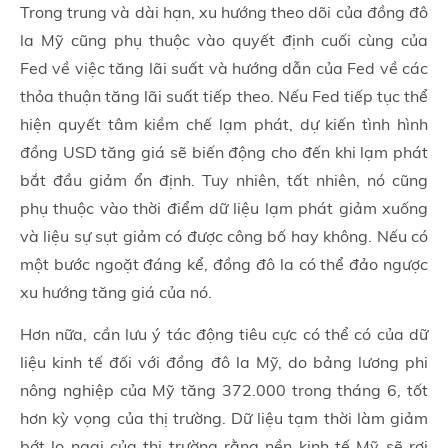
Trong trung và dài hạn, xu hướng theo dõi của đồng đô
la Mỹ cũng phụ thuộc vào quyết định cuối cùng của
Fed về việc tăng lãi suất và hướng dẫn của Fed về các
thỏa thuận tăng lãi suất tiếp theo. Nếu Fed tiếp tục thể
hiện quyết tâm kiềm chế lạm phát, dự kiến tình hình
đồng USD tăng giá sẽ biến động cho đến khi lạm phát
bắt đầu giảm ổn định. Tuy nhiên, tất nhiên, nó cũng
phụ thuộc vào thời điểm dữ liệu lạm phát giảm xuống
và liệu sự sụt giảm có được công bố hay không. Nếu có
một bước ngoặt đáng kể, đồng đô la có thể đảo ngược
xu hướng tăng giá của nó.
Hơn nữa, cần lưu ý tác động tiêu cực có thể có của dữ
liệu kinh tế đối với đồng đô la Mỹ, do bảng lương phi
nông nghiệp của Mỹ tăng 372.000 trong tháng 6, tốt
hơn kỳ vọng của thị trường. Dữ liệu tạm thời làm giảm
bớt lo ngại của thị trường rằng nền kinh tế Mỹ sẽ rơi