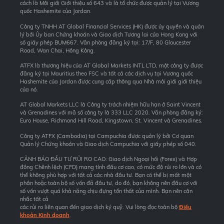
cách là Môi giới Giới thiệu số 643 và là tổ chức được quản lý tại Vương
quốc Hashemite của Jordan.
Công ty TNHH AT Global Financial Services (HK) được ủy quyền và quản
lý bởi Ủy ban Chứng khoán và Giao dịch Tương lai của Hong Kong với
số giấy phép BUM667. Văn phòng đăng ký tại: 17/F, 80 Gloucester
Road, Wan Chai, Hồng Kông.
ATFX là thương hiệu của AT Global Markets INTL LTD, một công ty được
đăng ký tại Mauritius theo FSC và tất cả các dịch vụ tại Vương quốc
Hashemite của Jordan được cung cấp thông qua Nhà môi giới giới thiệu
của nó.
AT Global Markets LLC là Công ty trách nhiệm hữu hạn ở Saint Vincent
và Grenadines với mã số công ty là 333 LLC 2020. Văn phòng đăng ký:
Euro House, Richmond Hill Road, Kingstown, St. Vincent và Grenadines.
Công ty ATFX (Cambodia) tại Campuchia được quản lý bởi Cơ quan
Quản lý Chứng khoán và Giao dịch Campuchia với giấy phép số 040.
CẢNH BÁO ĐẦU TƯ RỦI RO CAO: Giao dịch Ngoại hối (Forex) và Hợp
đồng Chênh lệch (CFD) mang tính đầu cơ cao, có mức độ rủi ro lớn và có
thể không phù hợp với tất cả các nhà đầu tư. Bạn có thể bị mất một
phần hoặc toàn bộ số vốn đã đầu tư, do đó, bạn không nên đầu cơ với
số vốn vượt quá khả năng chịu đựng tổn thất của mình. Bạn nên cân
nhắc tất cả
các rủi ro liên quan đến giao dịch ký quỹ. Vui lòng đọc toàn bộ
Điều
khoản Kinh doanh
.