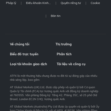
Pháp lý
Điều khoản Kinh doanh
Quyền riêng tư
Cookie
Bản tin
Về chúng tôi
Thị trường
Biểu đồ trực tuyến
Phân tích
Loại tài khoản giao dịch
Tài liệu và công cụ
ATFX là một thương hiệu chung được ra đời từ sự đóng góp của nhiều
nhà sáng lập, bao gồm:
AT Global Markets (UK) Ltd, được cấp phép và quản lý bởi Cơ quan
Quản lý Tài chính (FCA) tại Vương quốc Anh với đăng ký doanh nghiệp
số 760555. Văn phòng Đăng ký: Tầng 42, Phòng 35C, số 25 phố Old
Broad, London EC2N 1HQ, Vương quốc Anh.
AT Global Markets (Australia) Pty Ltd được ủy quyền và quản lý bởi Ủy
ban Chứng khoán & Đầu tư Úc với số AFSL 418036. Văn phòng đăng