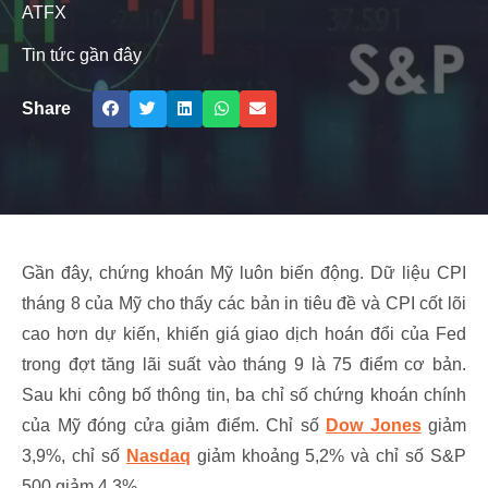
ATFX
Tin tức gần đây
Share
Gần đây, chứng khoán Mỹ luôn biến động. Dữ liệu CPI
tháng 8 của Mỹ cho thấy các bản in tiêu đề và CPI cốt lõi
cao hơn dự kiến, khiến giá giao dịch hoán đổi của Fed
trong đợt tăng lãi suất vào tháng 9 là 75 điểm cơ bản.
Sau khi công bố thông tin, ba chỉ số chứng khoán chính
của Mỹ đóng cửa giảm điểm. Chỉ số
Dow Jones
giảm
3,9%, chỉ số
Nasdaq
giảm khoảng 5,2% và chỉ số S&P
500 giảm 4,3%.