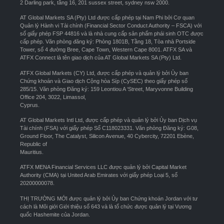
2 Darling park, tầng 16, 201 sussex street, sydney nsw 2000.
AT Global Markets SA (Pty) Ltd được cấp phép tại Nam Phi bởi Cơ quan
Quản lý Hành vi Tài chính (Financial Sector Conduct Authority – FSCA) với
số giấy phép FSP 44816 và là nhà cung cấp sản phẩm phái sinh OTC được
cấp phép. Văn phòng đăng ký: Phòng 1801B, Tầng 18, Tòa nhà Portside
Tower, số 4 đường Bree, Cape Town, Western Cape 8001. ATFX SA và
ATFX Connect là tên giao dịch của AT Global Markets SA (Pty) Ltd.
ATFX Global Markets (CY) Ltd, được cấp phép và quản lý bởi Ủy ban
Chứng khoán và Giao dịch Cộng hòa Síp (CySEC) theo giấy phép số
285/15. Văn phòng Đăng ký: 159 Leontiou A ‘Street, Maryvonne Building
Office 204, 3022, Limassol,
Cyprus.
AT Global Markets Intl Ltd, được cấp phép và quản lý bởi Ủy ban Dịch vụ
Tài chính (FSA) với giấy phép Số C118023331. Văn phòng Đăng ký: G08,
Ground Floor, The Catalyst, Silicon Avenue, 40 Cybercity, 72201 Ebène,
Republic of
Mauritius.
ATFX MENA Financial Services LLC được quản lý bởi Capital Market
Authority (CMA) tại United Arab Emirates với giấy phép Loại 5, số
20200000078.
THỊ TRƯỜNG MỚI được quản lý bởi Ủy ban Chứng khoán Jordan với tư
cách là Môi giới Giới thiệu số 643 và là tổ chức được quản lý tại Vương
quốc Hashemite của Jordan.