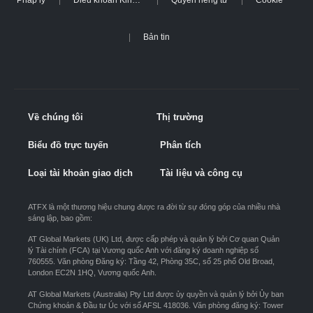
Pháp lý
Điều khoản Kinh doanh
Quyền riêng tư
Cookie
Bản tin
Về chúng tôi
Thị trường
Biểu đồ trực tuyến
Phân tích
Loại tài khoản giao dịch
Tài liệu và công cụ
ATFX là một thương hiệu chung được ra đời từ sự đóng góp của nhiều nhà
sáng lập, bao gồm:
AT Global Markets (UK) Ltd, được cấp phép và quản lý bởi Cơ quan Quản
lý Tài chính (FCA) tại Vương quốc Anh với đăng ký doanh nghiệp số
760555. Văn phòng Đăng ký: Tầng 42, Phòng 35C, số 25 phố Old Broad,
London EC2N 1HQ, Vương quốc Anh.
AT Global Markets (Australia) Pty Ltd được ủy quyền và quản lý bởi Ủy ban
Chứng khoán & Đầu tư Úc với số AFSL 418036. Văn phòng đăng ký: Tower