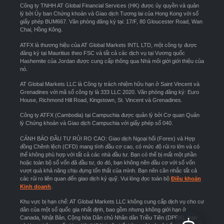
Công ty TNHH AT Global Financial Services (HK) được ủy quyền và quản
lý bởi Ủy ban Chứng khoán và Giao dịch Tương lai của Hong Kong với số
giấy phép BUM667. Văn phòng đăng ký tại: 17/F, 80 Gloucester Road, Wan
Chai, Hồng Kông.
ATFX là thương hiệu của AT Global Markets INTL LTD, một công ty được
đăng ký tại Mauritius theo FSC và tất cả các dịch vụ tại Vương quốc
Hashemite của Jordan được cung cấp thông qua Nhà môi giới giới thiệu của
nó.
AT Global Markets LLC là Công ty trách nhiệm hữu hạn ở Saint Vincent và
Grenadines với mã số công ty là 333 LLC 2020. Văn phòng đăng ký: Euro
House, Richmond Hill Road, Kingstown, St. Vincent và Grenadines.
Công ty ATFX (Cambodia) tại Campuchia được quản lý bởi Cơ quan Quản
lý Chứng khoán và Giao dịch Campuchia với giấy phép số 040.
CẢNH BÁO ĐẦU TƯ RỦI RO CAO: Giao dịch Ngoại hối (Forex) và Hợp
đồng Chênh lệch (CFD) mang tính đầu cơ cao, có mức độ rủi ro lớn và có
thể không phù hợp với tất cả các nhà đầu tư. Bạn có thể bị mất một phần
hoặc toàn bộ số vốn đã đầu tư, do đó, bạn không nên đầu cơ với số vốn
vượt quá khả năng chịu đựng tổn thất của mình. Bạn nên cân nhắc tất cả
các rủi ro liên quan đến giao dịch ký quỹ. Vui lòng đọc toàn bộ
Điều khoản
Kinh doanh
.
Khu vực bị hạn chế: AT Global Markets LLC không cung cấp dịch vụ cho cư
dân của một số quốc gia nhất định, bao gồm nhưng không giới hạn ở
Canada, Nhật Bản, Cộng hòa Dân chủ Nhân dân Triều Tiên (DPRK), Iran