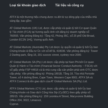
Loại tài khoản giao dịch
Tài liệu và công cụ
ATFX là một thương hiệu chung được ra đời từ sự đóng góp của nhiều nhà
sáng lập, bao gồm:
AT Global Markets (UK) Ltd, được cấp phép và quản lý bởi Cơ quan Quản
lý Tài chính (FCA) tại Vương quốc Anh với đăng ký doanh nghiệp số
760555. Văn phòng Đăng ký: Tầng 42, Phòng 35C, số 25 phố Old Broad,
London EC2N 1HQ, Vương quốc Anh.
AT Global Markets (Australia) Pty Ltd được ủy quyền và quản lý bởi Ủy ban
Chứng khoán & Đầu tư Úc với số AFSL 418036. Văn phòng đăng ký: Tower
2 Darling park, tầng 16, 201 sussex street, sydney nsw 2000.
AT Global Markets SA (Pty) Ltd được cấp phép tại Nam Phi bởi Cơ quan
Quản lý Hành vi Tài chính (Financial Sector Conduct Authority – FSCA) với
số giấy phép FSP 44816 và là nhà cung cấp sản phẩm phái sinh OTC được
cấp phép. Văn phòng đăng ký: Phòng 1801B, Tầng 18, Tòa nhà Portside
Tower, số 4 đường Bree, Cape Town, Western Cape 8001. ATFX SA và
ATFX Connect là tên giao dịch của AT Global Markets SA (Pty) Ltd.
ATFX Global Markets (CY) Ltd, được cấp phép và quản lý bởi Ủy ban
Chứng khoán và Giao dịch Cộng hòa Síp (CySEC) theo giấy phép số
285/15. Văn phòng Đăng ký: 159 Leontiou A ‘Street, Maryvonne Building
Office 204, 3022, Limassol,
Cyprus.