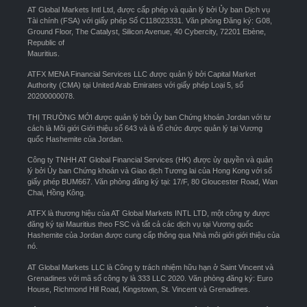
AT Global Markets Intl Ltd, được cấp phép và quản lý bởi Ủy ban Dịch vụ
Tài chính (FSA) với giấy phép Số C118023331. Văn phòng Đăng ký: G08,
Ground Floor, The Catalyst, Silicon Avenue, 40 Cybercity, 72201 Ebène,
Republic of
Mauritius.
ATFX MENA Financial Services LLC được quản lý bởi Capital Market
Authority (CMA) tại United Arab Emirates với giấy phép Loại 5, số
20200000078.
THỊ TRƯỜNG MỚI được quản lý bởi Ủy ban Chứng khoán Jordan với tư
cách là Môi giới Giới thiệu số 643 và là tổ chức được quản lý tại Vương
quốc Hashemite của Jordan.
Công ty TNHH AT Global Financial Services (HK) được ủy quyền và quản
lý bởi Ủy ban Chứng khoán và Giao dịch Tương lai của Hong Kong với số
giấy phép BUM667. Văn phòng đăng ký tại: 17/F, 80 Gloucester Road, Wan
Chai, Hồng Kông.
ATFX là thương hiệu của AT Global Markets INTL LTD, một công ty được
đăng ký tại Mauritius theo FSC và tất cả các dịch vụ tại Vương quốc
Hashemite của Jordan được cung cấp thông qua Nhà môi giới giới thiệu của
nó.
AT Global Markets LLC là Công ty trách nhiệm hữu hạn ở Saint Vincent và
Grenadines với mã số công ty là 333 LLC 2020. Văn phòng đăng ký: Euro
House, Richmond Hill Road, Kingstown, St. Vincent và Grenadines.