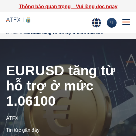
Thông báo quan trọng – Vui lòng đọc ngay
Trang chủ
»
Phân tích thị trường
»
Tin tức thị trường & Thông tin
chi tiết
»
EURUSD tăng từ hỗ trợ ở mức 1.06100
EURUSD tăng từ
hỗ trợ ở mức
1.06100
ATFX
Tin tức gần đây