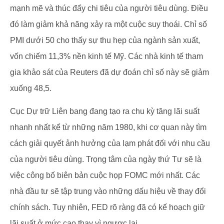
mạnh mẽ và thúc đẩy chi tiêu của người tiêu dùng. Điều
đó làm giảm khả năng xảy ra một cuộc suy thoái. Chỉ số
PMI dưới 50 cho thấy sự thu hẹp của ngành sản xuất,
vốn chiếm 11,3% nền kinh tế Mỹ. Các nhà kinh tế tham
gia khảo sát của Reuters đã dự đoán chỉ số này sẽ giảm
xuống 48,5.
Cục Dự trữ Liên bang đang tạo ra chu kỳ tăng lãi suất
nhanh nhất kể từ những năm 1980, khi cơ quan này tìm
cách giải quyết ảnh hưởng của lạm phát đối với nhu cầu
của người tiêu dùng. Trọng tâm của ngày thứ Tư sẽ là
việc công bố biên bản cuộc họp FOMC mới nhất. Các
nhà đầu tư sẽ tập trung vào những dấu hiệu về thay đổi
chính sách. Tuy nhiên, FED rõ ràng đã có kế hoạch giữ
lãi suất ở mức cao thay vì ngược lại.