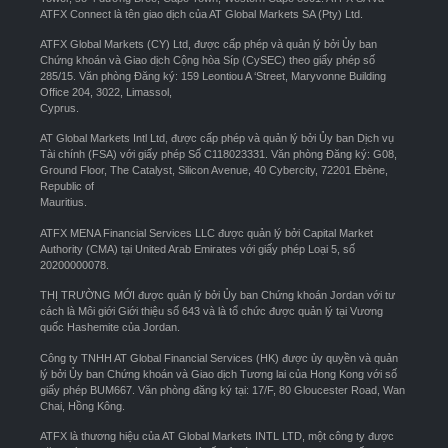
ATFX Connect là tên giao dịch của AT Global Markets SA (Pty) Ltd.
ATFX Global Markets (CY) Ltd, được cấp phép và quản lý bởi Ủy ban
Chứng khoán và Giao dịch Cộng hòa Síp (CySEC) theo giấy phép số
285/15. Văn phòng Đăng ký: 159 Leontiou A ‘Street, Maryvonne Building
Office 204, 3022, Limassol,
Cyprus.
AT Global Markets Intl Ltd, được cấp phép và quản lý bởi Ủy ban Dịch vụ
Tài chính (FSA) với giấy phép Số C118023331. Văn phòng Đăng ký: G08,
Ground Floor, The Catalyst, Silicon Avenue, 40 Cybercity, 72201 Ebène,
Republic of
Mauritius.
ATFX MENA Financial Services LLC được quản lý bởi Capital Market
Authority (CMA) tại United Arab Emirates với giấy phép Loại 5, số
20200000078.
THỊ TRƯỜNG MỚI được quản lý bởi Ủy ban Chứng khoán Jordan với tư
cách là Môi giới Giới thiệu số 643 và là tổ chức được quản lý tại Vương
quốc Hashemite của Jordan.
Công ty TNHH AT Global Financial Services (HK) được ủy quyền và quản
lý bởi Ủy ban Chứng khoán và Giao dịch Tương lai của Hong Kong với số
giấy phép BUM667. Văn phòng đăng ký tại: 17/F, 80 Gloucester Road, Wan
Chai, Hồng Kông.
ATFX là thương hiệu của AT Global Markets INTL LTD, một công ty được