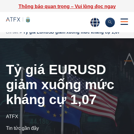
Thông báo quan trọng – Vui lòng đọc ngay
Trang chủ
»
Phân tích thị trường
»
Tin tức thị trường & Thông tin
chi tiết
»
Tỷ giá EURUSD giảm xuống mức kháng cự 1,07
Tỷ giá EURUSD
giảm xuống mức
kháng cự 1,07
ATFX
Tin tức gần đây