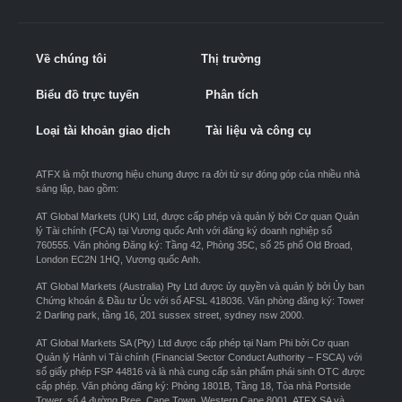
Về chúng tôi
Thị trường
Biểu đồ trực tuyến
Phân tích
Loại tài khoản giao dịch
Tài liệu và công cụ
ATFX là một thương hiệu chung được ra đời từ sự đóng góp của nhiều nhà
sáng lập, bao gồm:
AT Global Markets (UK) Ltd, được cấp phép và quản lý bởi Cơ quan Quản
lý Tài chính (FCA) tại Vương quốc Anh với đăng ký doanh nghiệp số
760555. Văn phòng Đăng ký: Tầng 42, Phòng 35C, số 25 phố Old Broad,
London EC2N 1HQ, Vương quốc Anh.
AT Global Markets (Australia) Pty Ltd được ủy quyền và quản lý bởi Ủy ban
Chứng khoán & Đầu tư Úc với số AFSL 418036. Văn phòng đăng ký: Tower
2 Darling park, tầng 16, 201 sussex street, sydney nsw 2000.
AT Global Markets SA (Pty) Ltd được cấp phép tại Nam Phi bởi Cơ quan
Quản lý Hành vi Tài chính (Financial Sector Conduct Authority – FSCA) với
số giấy phép FSP 44816 và là nhà cung cấp sản phẩm phái sinh OTC được
cấp phép. Văn phòng đăng ký: Phòng 1801B, Tầng 18, Tòa nhà Portside
Tower, số 4 đường Bree, Cape Town, Western Cape 8001. ATFX SA và