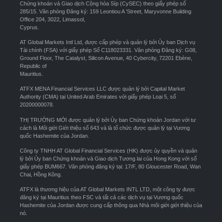
Chứng khoán và Giao dịch Cộng hòa Síp (CySEC) theo giấy phép số
285/15. Văn phòng Đăng ký: 159 Leontiou A ‘Street, Maryvonne Building
Office 204, 3022, Limassol,
Cyprus.
AT Global Markets Intl Ltd, được cấp phép và quản lý bởi Ủy ban Dịch vụ
Tài chính (FSA) với giấy phép Số C118023331. Văn phòng Đăng ký: G08,
Ground Floor, The Catalyst, Silicon Avenue, 40 Cybercity, 72201 Ebène,
Republic of
Mauritius.
ATFX MENA Financial Services LLC được quản lý bởi Capital Market
Authority (CMA) tại United Arab Emirates với giấy phép Loại 5, số
20200000078.
THỊ TRƯỜNG MỚI được quản lý bởi Ủy ban Chứng khoán Jordan với tư
cách là Môi giới Giới thiệu số 643 và là tổ chức được quản lý tại Vương
quốc Hashemite của Jordan.
Công ty TNHH AT Global Financial Services (HK) được ủy quyền và quản
lý bởi Ủy ban Chứng khoán và Giao dịch Tương lai của Hong Kong với số
giấy phép BUM667. Văn phòng đăng ký tại: 17/F, 80 Gloucester Road, Wan
Chai, Hồng Kông.
ATFX là thương hiệu của AT Global Markets INTL LTD, một công ty được
đăng ký tại Mauritius theo FSC và tất cả các dịch vụ tại Vương quốc
Hashemite của Jordan được cung cấp thông qua Nhà môi giới giới thiệu của
nó.