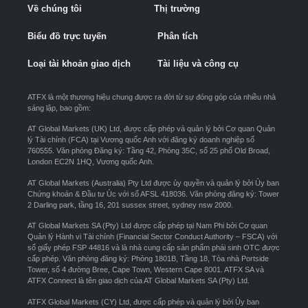
Về chúng tôi
Thị trường
Biểu đồ trực tuyến
Phân tích
Loại tài khoản giao dịch
Tài liệu và công cụ
ATFX là một thương hiệu chung được ra đời từ sự đóng góp của nhiều nhà
sáng lập, bao gồm:
AT Global Markets (UK) Ltd, được cấp phép và quản lý bởi Cơ quan Quản
lý Tài chính (FCA) tại Vương quốc Anh với đăng ký doanh nghiệp số
760555. Văn phòng Đăng ký: Tầng 42, Phòng 35C, số 25 phố Old Broad,
London EC2N 1HQ, Vương quốc Anh.
AT Global Markets (Australia) Pty Ltd được ủy quyền và quản lý bởi Ủy ban
Chứng khoán & Đầu tư Úc với số AFSL 418036. Văn phòng đăng ký: Tower
2 Darling park, tầng 16, 201 sussex street, sydney nsw 2000.
AT Global Markets SA (Pty) Ltd được cấp phép tại Nam Phi bởi Cơ quan
Quản lý Hành vi Tài chính (Financial Sector Conduct Authority – FSCA) với
số giấy phép FSP 44816 và là nhà cung cấp sản phẩm phái sinh OTC được
cấp phép. Văn phòng đăng ký: Phòng 1801B, Tầng 18, Tòa nhà Portside
Tower, số 4 đường Bree, Cape Town, Western Cape 8001. ATFX SA và
ATFX Connect là tên giao dịch của AT Global Markets SA (Pty) Ltd.
ATFX Global Markets (CY) Ltd, được cấp phép và quản lý bởi Ủy ban