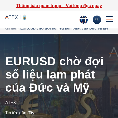
Thông báo quan trọng – Vui lòng đọc ngay
Trang chủ
»
Phân tích thị trường
»
Tin tức thị trường & Thông tin
chi tiết
»
EURUSD chờ đợi số liệu lạm phát của Đức và Mỹ
EURUSD chờ đợi
số liệu lạm phát
của Đức và Mỹ
ATFX
Tin tức gần đây