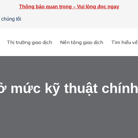
Thông báo quan trọng – Vui lòng đọc ngay
 chúng tôi
Thị trường giao dịch
Nền tảng giao dịch
Tìm hiểu về
n chi tiết
»
Giá dầu thô ở mức kỹ thuật chính
ở mức kỹ thuật chín