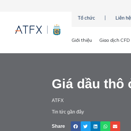
Tổ chức
Liên hệ
Giới thiệu
Giao dịch CFD
Trang chủ
»
Phân tích thị trường
»
Tin tức thị trường & Thông ti
Giá dầu thô 
ATFX
Tin tức gần đây
Share