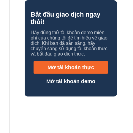
Bắt đầu giao dịch ngay
thôi!
Hãy dùng thử tài khoản demo miễn
phí của chúng tôi để tìm hiểu về giao
dịch. Khi bạn đã sẵn sàng, hãy
chuyển sang sử dụng tài khoản thực
và bắt đầu giao dịch thực.
Mở tài khoản thực
Mở tài khoản demo