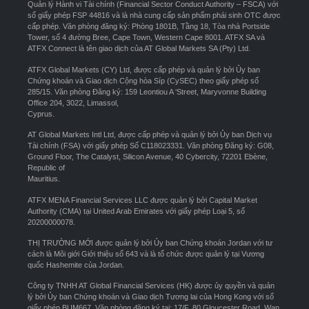
Quản lý Hành vi Tài chính (Financial Sector Conduct Authority – FSCA) với
số giấy phép FSP 44816 và là nhà cung cấp sản phẩm phái sinh OTC được
cấp phép. Văn phòng đăng ký: Phòng 1801B, Tầng 18, Tòa nhà Portside
Tower, số 4 đường Bree, Cape Town, Western Cape 8001. ATFX SA và
ATFX Connect là tên giao dịch của AT Global Markets SA (Pty) Ltd.
ATFX Global Markets (CY) Ltd, được cấp phép và quản lý bởi Ủy ban
Chứng khoán và Giao dịch Cộng hòa Síp (CySEC) theo giấy phép số
285/15. Văn phòng Đăng ký: 159 Leontiou A ‘Street, Maryvonne Building
Office 204, 3022, Limassol,
Cyprus.
AT Global Markets Intl Ltd, được cấp phép và quản lý bởi Ủy ban Dịch vụ
Tài chính (FSA) với giấy phép Số C118023331. Văn phòng Đăng ký: G08,
Ground Floor, The Catalyst, Silicon Avenue, 40 Cybercity, 72201 Ebène,
Republic of
Mauritius.
ATFX MENA Financial Services LLC được quản lý bởi Capital Market
Authority (CMA) tại United Arab Emirates với giấy phép Loại 5, số
20200000078.
THỊ TRƯỜNG MỚI được quản lý bởi Ủy ban Chứng khoán Jordan với tư
cách là Môi giới Giới thiệu số 643 và là tổ chức được quản lý tại Vương
quốc Hashemite của Jordan.
Công ty TNHH AT Global Financial Services (HK) được ủy quyền và quản
lý bởi Ủy ban Chứng khoán và Giao dịch Tương lai của Hong Kong với số
giấy phép BUM667. Văn phòng đăng ký tại: 17/F, 80 Gloucester Road, Wan