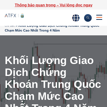
Thông báo quan trọng – Vui lòng đọc ngay
Trang chủ
»
Phân tích thị trường
»
Tin tức thị trường & Thông tin
chi tiết
»
Khối Lượng Giao Dịch Chứng Khoán Trung Quốc
Chạm Mức Cao Nhất Trong 4 Năm
Khối Lượng Giao
Dịch Chứng
Khoán Trung Quốc
Chạm Mức Cao