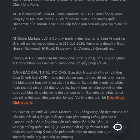
Chai, Hồng Kông.
ATFX là thương hiệu của AT Global Markets INTL LTD, một công ty được
đăng ký tại Mauritius theo FSC và tất cả các dịch vụ tại Vương quốc
Hashemite của Jordan được cung cấp thông qua Nhà môi giới giới thiệu của
nó.
AT Global Markets LLC là Công ty trách nhiệm hữu hạn ở Saint Vincent và
Grenadines với mã số công ty là 333 LLC 2020. Văn phòng đăng ký: Euro
House, Richmond Hill Road, Kingstown, St. Vincent và Grenadines.
Công ty ATFX (Cambodia) tại Campuchia được quản lý bởi Cơ quan Quản
lý Chứng khoán và Giao dịch Campuchia với giấy phép số 040.
CẢNH BÁO ĐẦU TƯ RỦI RO CAO: Giao dịch Ngoại hối (Forex) và Hợp
đồng Chênh lệch (CFD) mang tính đầu cơ cao, có mức độ rủi ro lớn và có
thể không phù hợp với tất cả các nhà đầu tư. Bạn có thể bị mất một phần
hoặc toàn bộ số vốn đã đầu tư, do đó, bạn không nên đầu cơ với số vốn
vượt quá khả năng chịu đựng tổn thất của mình. Bạn nên cân nhắc tất cả
các rủi ro liên quan đến giao dịch ký quỹ. Vui lòng đọc toàn bộ
Điều khoản
Kinh doanh
.
Khu vực bị hạn chế: AT Global Markets LLC không cung cấp dịch vụ cho cư
dân của một số quốc gia nhất định, bao gồm nhưng không giới hạn ở
Canada, Nhật Bản, Cộng hòa Dân chủ Nhân dân Triều Tiên (DPRK), Iran
và Hợp chủng quốc Hoa Kỳ (USA) hoặc bất kỳ người nào ở bất kỳ quốc gia
hoặc khu vực pháp lý nơi việc phân phối hoặc sử dụng dịch vụ sẽ trái với
luật pháp hoặc quy định của địa phương.