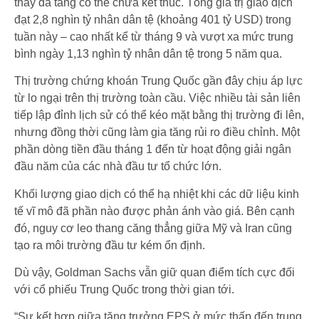
thấy đà tăng có thể chưa kết thúc. Tổng giá trị giao dịch
đạt 2,8 nghìn tỷ nhân dân tệ (khoảng 401 tỷ USD) trong
tuần này – cao nhất kể từ tháng 9 và vượt xa mức trung
bình ngày 1,13 nghìn tỷ nhân dân tệ trong 5 năm qua.
Thị trường chứng khoán Trung Quốc gần đây chịu áp lực
từ lo ngại trên thị trường toàn cầu. Việc nhiều tài sản liên
tiếp lập đỉnh lịch sử có thể kéo mặt bằng thị trường đi lên,
nhưng đồng thời cũng làm gia tăng rủi ro điều chỉnh. Một
phần dòng tiền đầu tháng 1 đến từ hoạt động giải ngân
đầu năm của các nhà đầu tư tổ chức lớn.
Khối lượng giao dịch có thể hạ nhiệt khi các dữ liệu kinh
tế vĩ mô đã phần nào được phản ánh vào giá. Bên cạnh
đó, nguy cơ leo thang căng thẳng giữa Mỹ và Iran cũng
tạo ra môi trường đầu tư kém ổn định.
Dù vậy, Goldman Sachs vẫn giữ quan điểm tích cực đối
với cổ phiếu Trung Quốc trong thời gian tới.
“Sự kết hợp giữa tăng trưởng EPS ở mức thấp đến trung