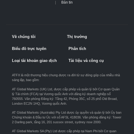
Bản tin
Về chúng tôi
Thị trường
Biểu đồ trực tuyến
Phân tích
Loại tài khoản giao dịch
Tài liệu và công cụ
ATFX là một thương hiệu chung được ra đời từ sự đóng góp của nhiều nhà
sáng lập, bao gồm:
AT Global Markets (UK) Ltd, được cấp phép và quản lý bởi Cơ quan Quản
lý Tài chính (FCA) tại Vương quốc Anh với đăng ký doanh nghiệp số
760555. Văn phòng Đăng ký: Tầng 42, Phòng 35C, số 25 phố Old Broad,
London EC2N 1HQ, Vương quốc Anh.
AT Global Markets (Australia) Pty Ltd được ủy quyền và quản lý bởi Ủy ban
Chứng khoán & Đầu tư Úc với số AFSL 418036. Văn phòng đăng ký: Tower
2 Darling park, tầng 16, 201 sussex street, sydney nsw 2000.
AT Global Markets SA (Pty) Ltd được cấp phép tại Nam Phi bởi Cơ quan