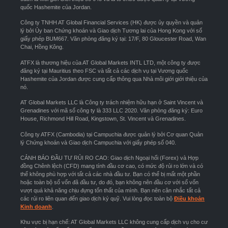
quốc Hashemite của Jordan.
Công ty TNHH AT Global Financial Services (HK) được ủy quyền và quản
lý bởi Ủy ban Chứng khoán và Giao dịch Tương lai của Hong Kong với số
giấy phép BUM667. Văn phòng đăng ký tại: 17/F, 80 Gloucester Road, Wan
Chai, Hồng Kông.
ATFX là thương hiệu của AT Global Markets INTL LTD, một công ty được
đăng ký tại Mauritius theo FSC và tất cả các dịch vụ tại Vương quốc
Hashemite của Jordan được cung cấp thông qua Nhà môi giới giới thiệu của
nó.
AT Global Markets LLC là Công ty trách nhiệm hữu hạn ở Saint Vincent và
Grenadines với mã số công ty là 333 LLC 2020. Văn phòng đăng ký: Euro
House, Richmond Hill Road, Kingstown, St. Vincent và Grenadines.
Công ty ATFX (Cambodia) tại Campuchia được quản lý bởi Cơ quan Quản
lý Chứng khoán và Giao dịch Campuchia với giấy phép số 040.
CẢNH BÁO ĐẦU TƯ RỦI RO CAO: Giao dịch Ngoại hối (Forex) và Hợp
đồng Chênh lệch (CFD) mang tính đầu cơ cao, có mức độ rủi ro lớn và có
thể không phù hợp với tất cả các nhà đầu tư. Bạn có thể bị mất một phần
hoặc toàn bộ số vốn đã đầu tư, do đó, bạn không nên đầu cơ với số vốn
vượt quá khả năng chịu đựng tổn thất của mình. Bạn nên cân nhắc tất cả
các rủi ro liên quan đến giao dịch ký quỹ. Vui lòng đọc toàn bộ
Điều khoản
Kinh doanh
.
Khu vực bị hạn chế: AT Global Markets LLC không cung cấp dịch vụ cho cư