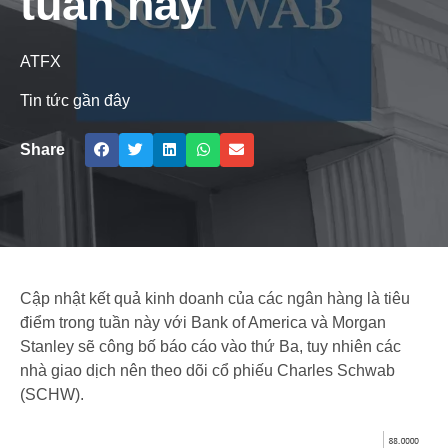
tuần này
ATFX
Tin tức gần đây
Share
Cập nhật kết quả kinh doanh của các ngân hàng là tiêu
điểm trong tuần này với Bank of America và Morgan
Stanley sẽ công bố báo cáo vào thứ Ba, tuy nhiên các
nhà giao dịch nên theo dõi cổ phiếu Charles Schwab
(SCHW).