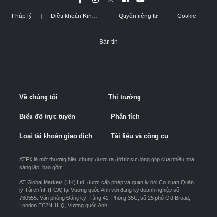
Pháp lý
Điều khoản Kinh doanh
Quyền riêng tư
Cookie
Bản tin
Về chúng tôi
Thị trường
Biểu đồ trực tuyến
Phân tích
Loại tài khoản giao dịch
Tài liệu và công cụ
ATFX là một thương hiệu chung được ra đời từ sự đóng góp của nhiều nhà
sáng lập, bao gồm:
AT Global Markets (UK) Ltd, được cấp phép và quản lý bởi Cơ quan Quản
lý Tài chính (FCA) tại Vương quốc Anh với đăng ký doanh nghiệp số
760555. Văn phòng Đăng ký: Tầng 42, Phòng 35C, số 25 phố Old Broad,
London EC2N 1HQ, Vương quốc Anh.