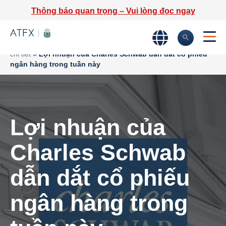
Thông báo quan trọng – Vui lòng đọc ngay
Trang chủ
»
Phân tích thị trường
»
Tin tức thị trường & Thông tin
chi tiết
»
Lợi nhuận của Charles Schwab dẫn dắt cổ phiếu
ngân hàng trong tuần này
Lợi nhuận của
Charles Schwab
dẫn dắt cổ phiếu
ngân hàng trong