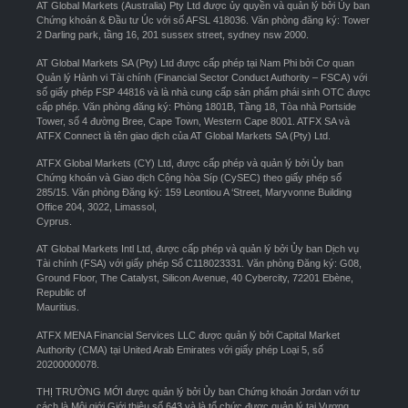
AT Global Markets (Australia) Pty Ltd được ủy quyền và quản lý bởi Ủy ban
Chứng khoán & Đầu tư Úc với số AFSL 418036. Văn phòng đăng ký: Tower
2 Darling park, tầng 16, 201 sussex street, sydney nsw 2000.
AT Global Markets SA (Pty) Ltd được cấp phép tại Nam Phi bởi Cơ quan
Quản lý Hành vi Tài chính (Financial Sector Conduct Authority – FSCA) với
số giấy phép FSP 44816 và là nhà cung cấp sản phẩm phái sinh OTC được
cấp phép. Văn phòng đăng ký: Phòng 1801B, Tầng 18, Tòa nhà Portside
Tower, số 4 đường Bree, Cape Town, Western Cape 8001. ATFX SA và
ATFX Connect là tên giao dịch của AT Global Markets SA (Pty) Ltd.
ATFX Global Markets (CY) Ltd, được cấp phép và quản lý bởi Ủy ban
Chứng khoán và Giao dịch Cộng hòa Síp (CySEC) theo giấy phép số
285/15. Văn phòng Đăng ký: 159 Leontiou A ‘Street, Maryvonne Building
Office 204, 3022, Limassol,
Cyprus.
AT Global Markets Intl Ltd, được cấp phép và quản lý bởi Ủy ban Dịch vụ
Tài chính (FSA) với giấy phép Số C118023331. Văn phòng Đăng ký: G08,
Ground Floor, The Catalyst, Silicon Avenue, 40 Cybercity, 72201 Ebène,
Republic of
Mauritius.
ATFX MENA Financial Services LLC được quản lý bởi Capital Market
Authority (CMA) tại United Arab Emirates với giấy phép Loại 5, số
20200000078.
THỊ TRƯỜNG MỚI được quản lý bởi Ủy ban Chứng khoán Jordan với tư
cách là Môi giới Giới thiệu số 643 và là tổ chức được quản lý tại Vương