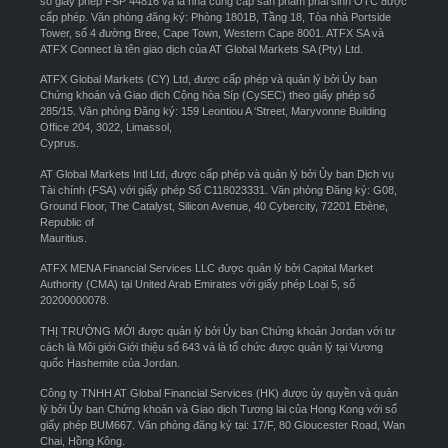
số giấy phép FSP 44816 và là nhà cung cấp sản phẩm phái sinh OTC được
cấp phép. Văn phòng đăng ký: Phòng 1801B, Tầng 18, Tòa nhà Portside
Tower, số 4 đường Bree, Cape Town, Western Cape 8001. ATFX SA và
ATFX Connect là tên giao dịch của AT Global Markets SA (Pty) Ltd.
ATFX Global Markets (CY) Ltd, được cấp phép và quản lý bởi Ủy ban
Chứng khoán và Giao dịch Cộng hòa Síp (CySEC) theo giấy phép số
285/15. Văn phòng Đăng ký: 159 Leontiou A ‘Street, Maryvonne Building
Office 204, 3022, Limassol,
Cyprus.
AT Global Markets Intl Ltd, được cấp phép và quản lý bởi Ủy ban Dịch vụ
Tài chính (FSA) với giấy phép Số C118023331. Văn phòng Đăng ký: G08,
Ground Floor, The Catalyst, Silicon Avenue, 40 Cybercity, 72201 Ebène,
Republic of
Mauritius.
ATFX MENA Financial Services LLC được quản lý bởi Capital Market
Authority (CMA) tại United Arab Emirates với giấy phép Loại 5, số
20200000078.
THỊ TRƯỜNG MỚI được quản lý bởi Ủy ban Chứng khoán Jordan với tư
cách là Môi giới Giới thiệu số 643 và là tổ chức được quản lý tại Vương
quốc Hashemite của Jordan.
Công ty TNHH AT Global Financial Services (HK) được ủy quyền và quản
lý bởi Ủy ban Chứng khoán và Giao dịch Tương lai của Hong Kong với số
giấy phép BUM667. Văn phòng đăng ký tại: 17/F, 80 Gloucester Road, Wan
Chai, Hồng Kông.