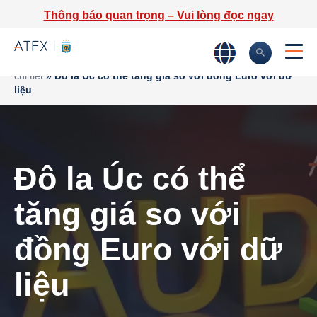
Thông báo quan trọng – Vui lòng đọc ngay
Trang chủ
»
Phân tích thị trường
»
Tin tức thị trường & Thông tin
chi tiết
»
Đô la Úc có thể tăng giá so với đồng Euro với dữ
liệu
Đô la Úc có thể
tăng giá so với
đồng Euro với dữ
liệu