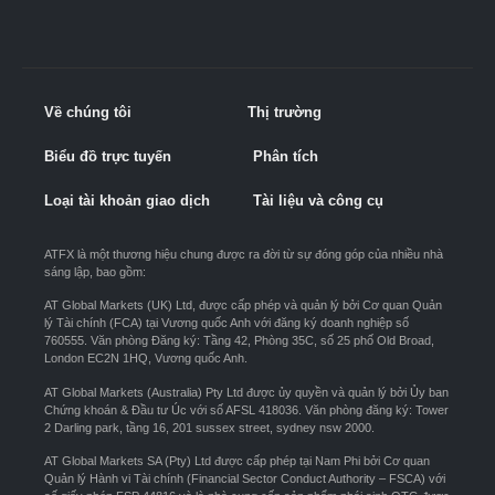
Về chúng tôi
Thị trường
Biểu đồ trực tuyến
Phân tích
Loại tài khoản giao dịch
Tài liệu và công cụ
ATFX là một thương hiệu chung được ra đời từ sự đóng góp của nhiều nhà
sáng lập, bao gồm:
AT Global Markets (UK) Ltd, được cấp phép và quản lý bởi Cơ quan Quản
lý Tài chính (FCA) tại Vương quốc Anh với đăng ký doanh nghiệp số
760555. Văn phòng Đăng ký: Tầng 42, Phòng 35C, số 25 phố Old Broad,
London EC2N 1HQ, Vương quốc Anh.
AT Global Markets (Australia) Pty Ltd được ủy quyền và quản lý bởi Ủy ban
Chứng khoán & Đầu tư Úc với số AFSL 418036. Văn phòng đăng ký: Tower
2 Darling park, tầng 16, 201 sussex street, sydney nsw 2000.
AT Global Markets SA (Pty) Ltd được cấp phép tại Nam Phi bởi Cơ quan
Quản lý Hành vi Tài chính (Financial Sector Conduct Authority – FSCA) với